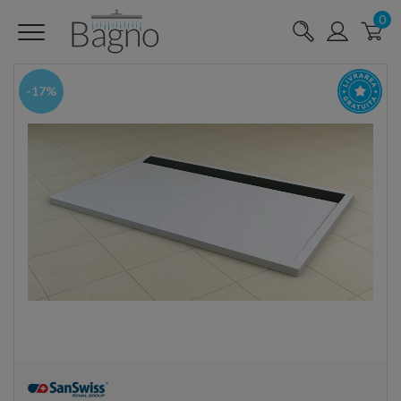
0
-17%