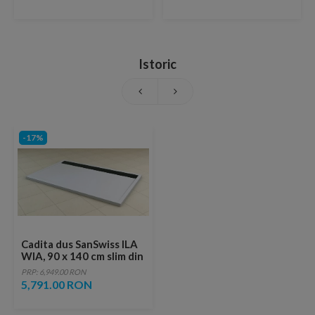
Istoric
-17%
Cadita dus SanSwiss ILA
WIA, 90 x 140 cm slim din
marmura compozita alb,
PRP: 6,949.00 RON
negru
5,791.00 RON