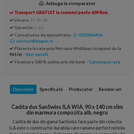
Adauga la comparator
Transport GRATUIT la comenzi peste 600 Ron.
Livrare:
15-30 zile
Garantie:
5 ani
Consultanta de specialitate:
0720456456
contact@bagno.ro
Plateste in rate prin Netopia-Mobilpay incepand de la
965 lei
- Vezi detalii
Finantare 100 % online prin tbi bank
- Calculeaza rata
Descriere
Specificatii
Producator
Review-uri
Cadita dus SanSwiss ILA WIA, 90 x 140 cm slim
din marmura compozita alb, negru
Cadita de dus din gama SanSwiss face parte din colectia
ILA este o constructie durabila care ramane perfect neteda