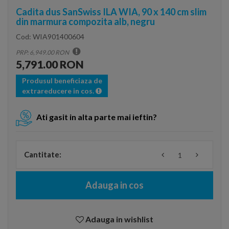
Cadita dus SanSwiss ILA WIA, 90 x 140 cm slim
din marmura compozita alb, negru
Cod:
WIA901400604
PRP: 6,949.00 RON
5,791.00 RON
Produsul beneficiaza de
extrareducere in cos.
Ati gasit in alta parte mai ieftin?
Cantitate:
Adauga in cos
Adauga in wishlist