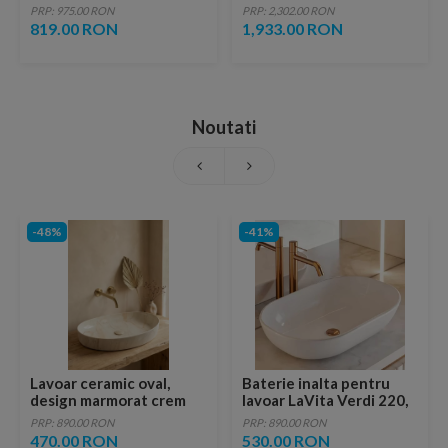
90x80x17cm
Radaway Doros Plus F,
PRP: 975.00 RON
PRP: 2,302.00 RON
140 x 80 cm
819.00 RON
1,933.00 RON
Noutati
-48%
-41%
Lavoar ceramic oval,
Baterie inalta pentru
design marmorat crem
lavoar LaVita Verdi 220,
lucios cu vene aurii,
fara ventil, brushed
PRP: 890.00 RON
PRP: 890.00 RON
ventil inclus
copper
470.00 RON
530.00 RON