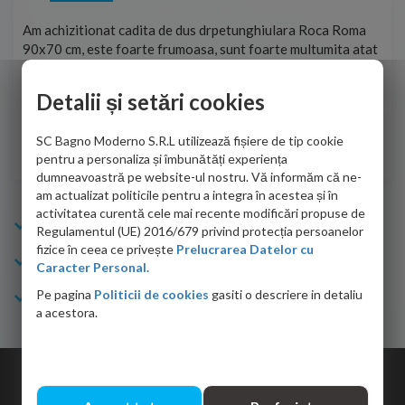
t
Am achizitionat cadita de dus drpetunghiulara Roca Roma
Foa
90x70 cm, este foarte frumoasa, sunt foarte multumita atat
pe 
de personalul firmei dvs. cu care am colaborat in obtinerea
ace
infiormatiilor solicitate cat si de firma de curierat care a
Detalii și setări cookies
Cri
adus coletul in siguranta.Numai bine, va doresc!
SC Bagno Moderno S.R.L utilizează fișiere de tip cookie
Sofrone Viviana -
28.07.2026
pentru a personaliza și îmbunătăți experiența
dumneavoastră pe website-ul nostru. Vă informăm că ne-
am actualizat politicile pentru a integra în acestea și în
activitatea curentă cele mai recente modificări propuse de
Info Bagno
Regulamentul (UE) 2016/679 privind protecția persoanelor
fizice în ceea ce privește
Prelucrarea Datelor cu
Cumparaturi
Caracter Personal.
Pe pagina
Politicii de cookies
gasiti o descriere in detaliu
Suport clienti
a acestora.
Copyright © 2026 Bagno.ro All right reserved. Powered by
Expert Online