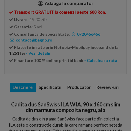
Adauga la comparator
Transport GRATUIT la comenzi peste 600 Ron.
Livrare:
15-30 zile
Garantie:
5 ani
Consultanta de specialitate:
0720456456
contact@bagno.ro
Plateste in rate prin Netopia-Mobilpay incepand de la
1,251 lei
- Vezi detalii
Finantare 100 % online prin tbi bank
- Calculeaza rata
Descriere
Specificatii
Producator
Review-uri
Cadita dus SanSwiss ILA WIA, 90 x 160 cm slim
din marmura compozita negru, alb
Cadita de dus din gama SanSwiss face parte din colectia
ILA este o constructie durabila care ramane perfect neteda