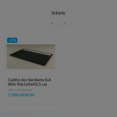
Istoric
-17%
Cadita dus SanSwiss ILA
WIA 90x160xH3.5 cm
marmura sintetica
PRP: 9,005.00 RON
neagra, capac alb
7,504.00 RON