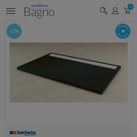
0
-17%