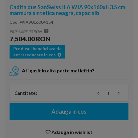
Cadita dus SanSwiss ILA WIA 90x160xH3.5 cm
marmura sintetica neagra, capac alb
Cod:
WIA9016004154
PRP: 9,005.00 RON
7,504.00 RON
Produsul beneficiaza de
extrareducere in cos.
Ati gasit in alta parte mai ieftin?
Cantitate:
Adauga in cos
Adauga in wishlist