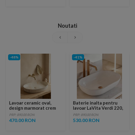
Noutati
-48%
-41%
Lavoar ceramic oval,
Baterie inalta pentru
design marmorat crem
lavoar LaVita Verdi 220,
lucios cu vene aurii,
fara ventil, brushed
PRP: 890.00 RON
PRP: 890.00 RON
ventil inclus
copper
470.00 RON
530.00 RON