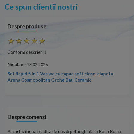
Ce spun clientii nostri
Despre produse
Conform descrierii!
Con
Nicolae -
Nic
13.02.2026
Set Rapid 5 in 1 Vas wc cu capac soft close, clapeta
Arena Cosmopolitan Grohe Bau Ceramic
Despre comenzi
t
Am achizitionat cadita de dus drpetunghiulara Roca Roma
Foa