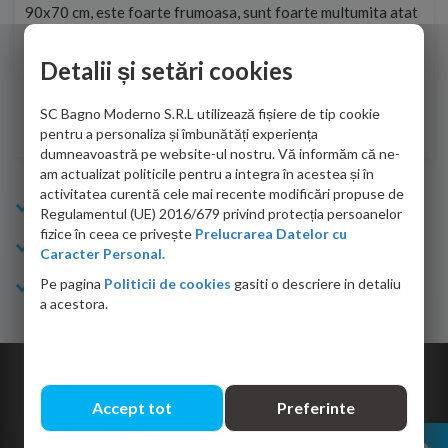
90x70 cm, este foarte frumoasa, sunt foarte multumita atat
pe 
de personalul firmei dvs. cu care am colaborat in obtinerea
ace
infiormatiilor solicitate cat si de firma de curierat care a
Detalii și setări cookies
Cri
adus coletul in siguranta.Numai bine, va doresc!
SC Bagno Moderno S.R.L utilizează fișiere de tip cookie
Sofrone Viviana -
28.07.2026
pentru a personaliza și îmbunătăți experiența
dumneavoastră pe website-ul nostru. Vă informăm că ne-
am actualizat politicile pentru a integra în acestea și în
activitatea curentă cele mai recente modificări propuse de
Info Bagno
Regulamentul (UE) 2016/679 privind protecția persoanelor
fizice în ceea ce privește
Prelucrarea Datelor cu
Cumparaturi
Caracter Personal.
Pe pagina
Politicii de cookies
gasiti o descriere in detaliu
Suport clienti
a acestora.
Copyright © 2026 Bagno.ro All right reserved. Powered by
Expert Online
Accept tot
Preferinte