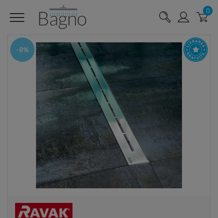
0
-8%