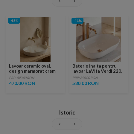
-48%
-41%
Lavoar ceramic oval,
Baterie inalta pentru
design marmorat crem
lavoar LaVita Verdi 220,
lucios cu vene aurii,
fara ventil, brushed
PRP: 890.00 RON
PRP: 890.00 RON
ventil inclus
copper
470.00 RON
530.00 RON
Istoric