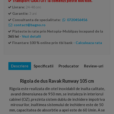
Transport GRATUIT la comenzi peste 600 Ron.
Livrare:
24-48 ore
Garantie:
3 ani
Consultanta de specialitate:
0720456456
contact@bagno.ro
Plateste in rate prin Netopia-Mobilpay incepand de la
365 lei
- Vezi detalii
Finantare 100 % online prin tbi bank
- Calculeaza rata
Descriere
Specificatii
Producator
Review-uri
Rigola de dus Ravak Runway 105 cm
Rigola este realizata din otel inoxidabil de inalta calitate,
avand dimensiunea de 950 mm, se instaleza in interiorul
cabinei (OZ), prezinta sistem dublu de inchidere impotriva
mirosurilor, inaltimea sistemului de inchidere este de 50
mm, capacitatea de absorbtie a apei este de 60 l/min. A se