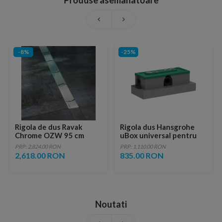
Produse asemanatoare
-8%
-25%
Rigola de dus Ravak
Rigola dus Hansgrohe
Chrome OZW 95 cm
uBox universal pentru
instalare standard
PRP: 2,824.00 RON
PRP: 1,110.00 RON
2,618.00 RON
835.00 RON
Noutati