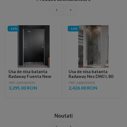
-16%
-16%
Usa de nisa batanta
Usa de nisa batanta
Radaway Fuenta New
Radaway Nes DWJ I, 80
DWJ, 80 x H200 cm
cm
PRP: 3,895.00 RON
PRP: 2,888.00 RON
3,295.00 RON
2,426.00 RON
Noutati