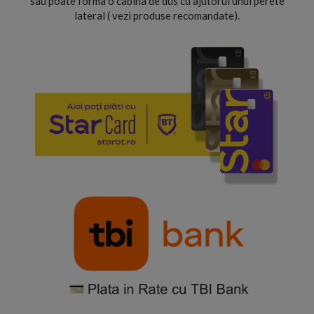
sau poate forma o cabina de dus cu ajutorul unui perete
lateral ( vezi produse recomandate).