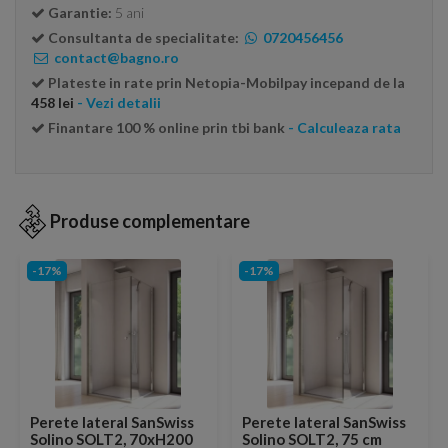
Garantie:
5 ani
Consultanta de specialitate:
0720456456
contact@bagno.ro
Plateste in rate prin Netopia-Mobilpay incepand de la
458 lei
- Vezi detalii
Finantare 100 % online prin tbi bank
- Calculeaza rata
Produse complementare
-17%
-17%
Perete lateral SanSwiss
Perete lateral SanSwiss
Solino SOLT2, 70xH200
Solino SOLT2, 75 cm