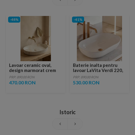
-48%
-41%
Lavoar ceramic oval,
Baterie inalta pentru
design marmorat crem
lavoar LaVita Verdi 220,
lucios cu vene aurii,
fara ventil, brushed
PRP: 890.00 RON
PRP: 890.00 RON
ventil inclus
copper
470.00 RON
530.00 RON
Istoric