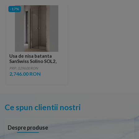
-17%
Usa de nisa batanta
SanSwiss Solino SOL2,
100 x 200 cm, profil
PRP: 3,296.00 RON
slefuit lucios
2,746.00 RON
Ce spun clientii nostri
Despre produse