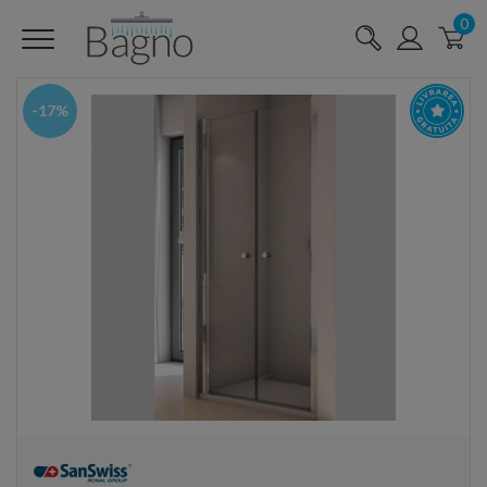
0
-17%