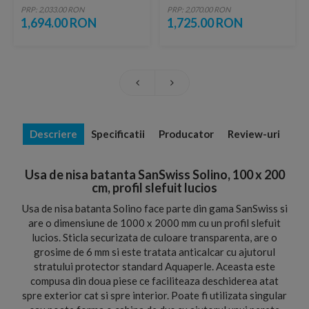
cm
PRP: 2,033.00 RON
PRP: 2,070.00 RON
1,694.00 RON
1,725.00 RON
Descriere
Specificatii
Producator
Review-uri
Usa de nisa batanta SanSwiss Solino, 100 x 200
cm, profil slefuit lucios
Usa de nisa batanta Solino face parte din gama SanSwiss si
are o dimensiune de 1000 x 2000 mm cu un profil slefuit
lucios. Sticla securizata de culoare transparenta, are o
grosime de 6 mm si este tratata anticalcar cu ajutorul
stratului protector standard Aquaperle. Aceasta este
compusa din doua piese ce faciliteaza deschiderea atat
spre exterior cat si spre interior. Poate fi utilizata singular