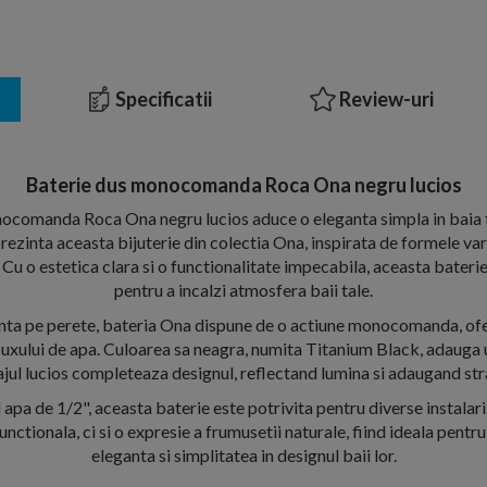
Specificatii
Review-uri
Baterie dus monocomanda Roca Ona negru lucios
ocomanda Roca Ona negru lucios aduce o eleganta simpla in baia 
rezinta aceasta bijuterie din colectia Ona, inspirata de formele vari
u o estetica clara si o functionalitate impecabila, aceasta baterie
pentru a incalzi atmosfera baii tale.
nta pe perete, bateria Ona dispune de o actiune monocomanda, ofer
 fluxului de apa. Culoarea sa neagra, numita Titanium Black, adauga
sajul lucios completeaza designul, reflectand lumina si adaugand stra
 apa de 1/2", aceasta baterie este potrivita pentru diverse instalar
unctionala, ci si o expresie a frumusetii naturale, fiind ideala pentr
eleganta si simplitatea in designul baii lor.