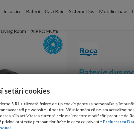
Incalzire
Baterii
Cazi Baie
Sisteme Dus
Mobilier baie
P
Living Room
% PROMO%
Baterie dus 
negru lucios
și setări cookies
Cod:
A5A219ECN0
no S.R.L utilizează fișiere de tip cookie pentru a personaliza și îmbunăt
PRP: 1,485.00 RON
mneavoastră pe website-ul nostru. Vă informăm că ne-am actualizat poli
1,309.00 RON
acestea și în activitatea curentă cele mai recente modificări propuse de 
privind protecția persoanelor fizice în ceea ce privește
Prelucrarea Dat
sonal.
Ati gasit in alta p