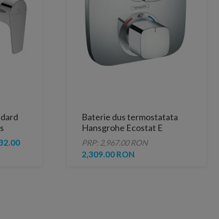
ndard
Baterie dus termostatata
s
Hansgrohe Ecostat E
32.00
PRP: 2,967.00 RON
2,309.00 RON