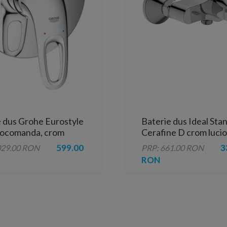
e dus Grohe Eurostyle
Baterie dus Ideal Sta
ocomanda, crom
Cerafine D crom lucio
monocomanda
599.00
3
029.00 RON
PRP: 661.00 RON
RON