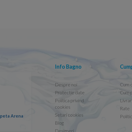
Info Bagno
Cump
Despre noi
Cum 
Protectie date
Cum p
Politica privind
Livra
Conform descrierii!
cookies
Rate
Setari cookies
lapeta Arena
Nicolae -
Politi
13.02.2026
Blog
Designeri