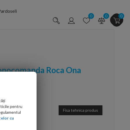
ardoseli
0
0
0
monocomanda Roca Ona
ăți
ticile pentru
Fisa tehnica produs
Regulamentul
elor cu
arte mai ieftin?