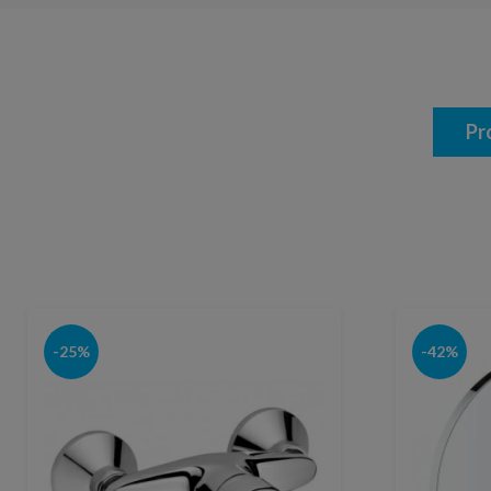
Pr
-25%
-42%