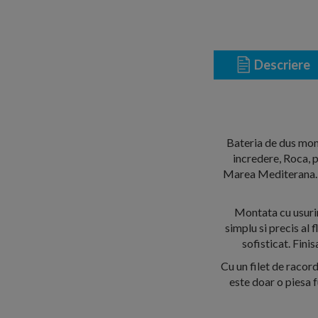
Descriere
Bateria de dus mon
incredere, Roca, p
Marea Mediterana. C
Montata cu usuri
simplu si precis al
sofisticat. Fini
Cu un filet de racord
este doar o piesa f