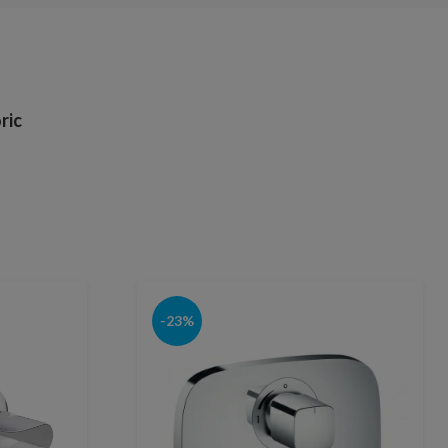
ric
-23%