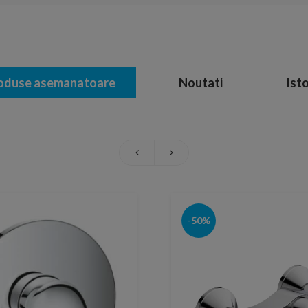
oduse asemanatoare
Noutati
Isto
-50%