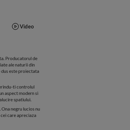
Video
ta. Producatorul de
ate ale naturii din
 dus este proiectata
indu-ti controlul
 un aspect modern si
lucire spatiului.
i. Ona negru lucios nu
u cei care apreciaza