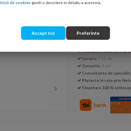
iticii de cookies
gasiti o descriere in detaliu a acestora.
Cantitate:
Accept tot
Preferinte
Transport GRATUIT la c
Livrare:
7-15 zile
Garantie:
2 ani
Consultanta de specialit
Plateste in rate prin Ne
Finantare 100 % online pr