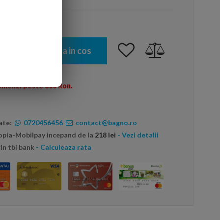
Adauga in cos
omenzi peste 600 Ron.
ate:
0720456456
contact@bagno.ro
topia-Mobilpay incepand de la
218 lei
- Vezi detalii
in tbi bank
- Calculeaza rata