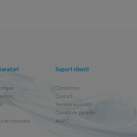
araturi
Suport clienti
cumpar
Contul meu
latesc
Contact
re
Termeni si conditii
Capacele Grohe sunt de bună calitate și se i
Conditii de garantie
Marius -
Capac WC Grohe Bau Cer
ca de returnare
ANPC
08.02.2026