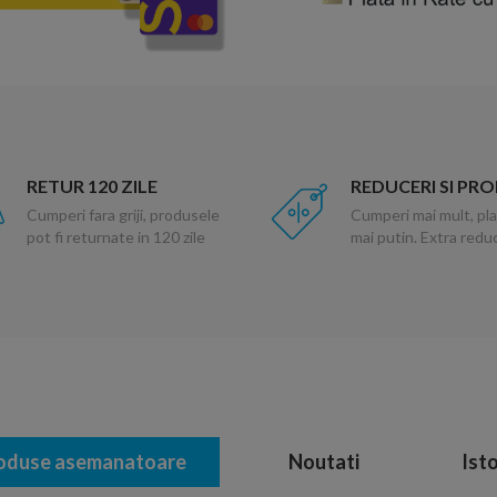
RETUR 120 ZILE
REDUCERI SI PR
Cumperi fara griji, produsele
Cumperi mai mult, pla
pot fi returnate in 120 zile
mai putin. Extra red
oduse asemanatoare
Noutati
Isto