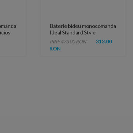
comanda
Baterie bideu monocomanda
ucios
Ideal Standard Style
313.00
PRP: 473.00 RON
RON