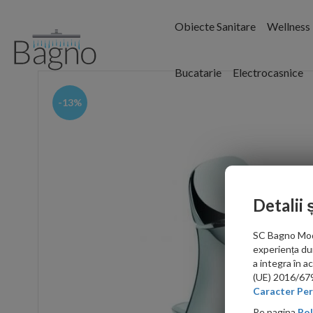
Obiecte Sanitare
Wellness
Bucatarie
Electrocasnice
-13%
Detalii 
SC Bagno Moder
experiența du
a integra în 
(UE) 2016/679 
Caracter Per
Pe pagina
Pol