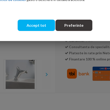
Cantitate:
Accept tot
Preferinte
Transport GRATUIT la c
Livrare:
15-30 zile
Garantie:
5 ani
Consultanta de specialit
Plateste in rate prin Ne
Finantare 100 % online pr