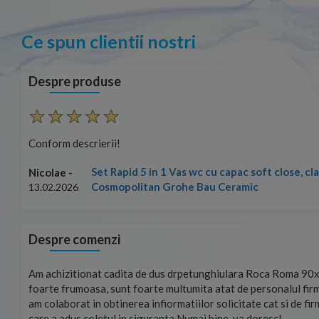
Ce spun clientii nostri
Despre produse
Conform descrierii!
Set Rapid 5 in 1 Vas wc cu capac soft close, c
Nicolae -
Cosmopolitan Grohe Bau Ceramic
13.02.2026
Despre comenzi
mand!
Am achizitionat cadita de dus drpetunghiulara Roca Roma 90x
foarte frumoasa, sunt foarte multumita atat de personalul firm
am colaborat in obtinerea infiormatiilor solicitate cat si de fi
care a adus coletul in siguranta.Numai bine, va doresc!