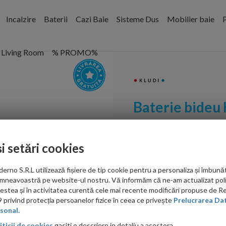
Incalzire
Baterii
Cazi Baie
Sisteme Dus
Mobilier baie
P
Living Room
% PROMO%
Baterie bideu
Cod:
532160575
și setări cookies
PRP: 1,826.00 RON
1,589.00 RON
no S.R.L utilizează fișiere de tip cookie pentru a personaliza și îmbunăt
mneavoastră pe website-ul nostru. Vă informăm că ne-am actualizat poli
Ati gasit in alta p
acestea și în activitatea curentă cele mai recente modificări propuse de 
privind protecția persoanelor fizice în ceea ce privește
Prelucrarea Dat
sonal.
iticii de cookies
gasiti o descriere in detaliu a acestora.