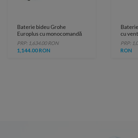
Baterie bideu Grohe
Bateri
Europlus cu monocomandă
cu venti
1/2″ Mărimea S
PRP: 1,634.00 RON
PRP: 1,
1,144.00 RON
RON