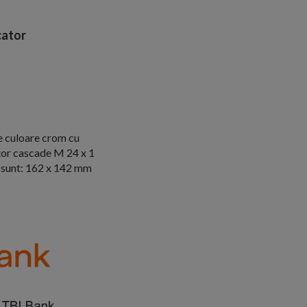
ator
de culoare crom cu
tor cascade M 24 x 1
le sunt: 162 x 142 mm