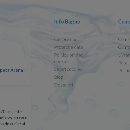
Info Bagno
Cump
Despre noi
Cum 
Protectie date
Cum p
Politica privind
Livra
Conform descrierii!
cookies
Rate
Setari cookies
lapeta Arena
Nicolae -
Politi
13.02.2026
Blog
Designeri
70 cm, este
Foarte prompți, am cerut detalii despre produs care nu
ei dvs. cu care
primit imediat. După ce am plasat comanda, aceasta a 
rma de curierat
Mulțumesc!