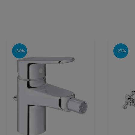
-30%
-27%