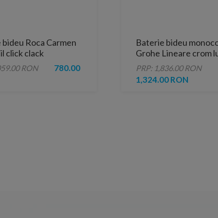
e bideu Roca Carmen
Baterie bideu mono
l click clack
Grohe Lineare crom l
780.00
059.00 RON
PRP: 1,836.00 RON
1,324.00 RON