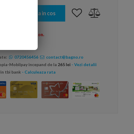
Adauga in cos
omenzi peste 600 Ron.
ate:
0720456456
contact@bagno.ro
topia-Mobilpay incepand de la
265 lei
- Vezi detalii
in tbi bank
- Calculeaza rata