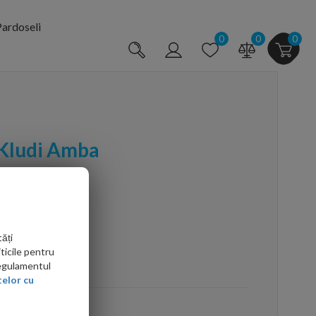
ardoseli
0
0
0
 Kludi Amba
ăți
ticile pentru
arte mai ieftin?
Regulamentul
elor cu