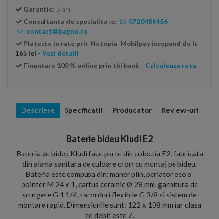
Garantie:
5 ani
Consultanta de specialitate:
0720456456
contact@bagno.ro
Plateste in rate prin Netopia-Mobilpay incepand de la
165 lei
- Vezi detalii
Finantare 100 % online prin tbi bank
- Calculeaza rata
Descriere
Specificatii
Producator
Review-uri
Baterie bideu Kludi E2
Bateria de bideu Kludi face parte din colectia E2, fabricata
din alama sanitara de culoare crom cu montaj pe bideu.
Bateria este compusa din: maner plin, perlator eco s-
pointer M 24 x 1, cartus ceramic Ø 28 mm, garnitura de
scurgere G 1 1/4, racorduri flexibile G 3/8 si sistem de
montare rapid. Dimensiunile sunt: 122 x 108 mm iar clasa
de debit este Z.