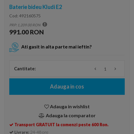
Baterie bideu Kludi E2
Cod:
492160575
PRP: 1,209.00 RON
991.00 RON
Ati gasit in alta parte mai ieftin?
Cantitate:
Adauga in cos
Adauga in wishlist
Adauga la comparator
Transport GRATUIT la comenzi peste 600 Ron.
Livrare:
24-48 ore