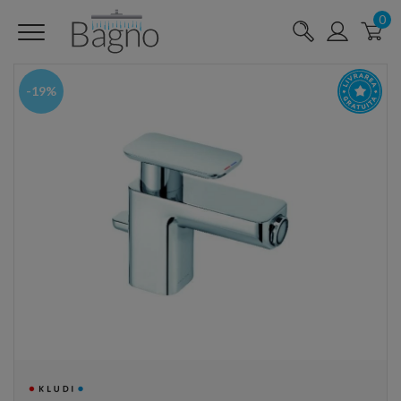
0
-19%