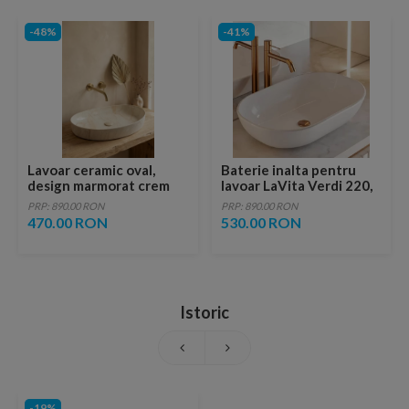
-48%
-41%
Lavoar ceramic oval,
Baterie inalta pentru
design marmorat crem
lavoar LaVita Verdi 220,
lucios cu vene aurii,
fara ventil, brushed
PRP: 890.00 RON
PRP: 890.00 RON
ventil inclus
copper
470.00 RON
530.00 RON
Istoric
-19%