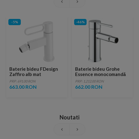
-5%
-46%
Baterie bideu FDesign
Baterie bideu Grohe
Zaffiro alb mat
Essence monocomandă
monocomanda
1/2″ Marimea S
PRP: 691.00 RON
PRP: 1,212.00 RON
663.00 RON
662.00 RON
Noutati