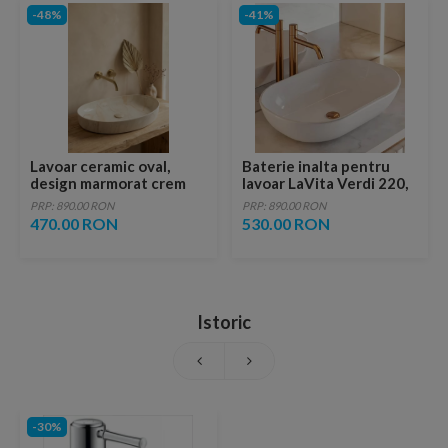
-48%
-41%
Lavoar ceramic oval,
Baterie inalta pentru
design marmorat crem
lavoar LaVita Verdi 220,
lucios cu vene aurii,
fara ventil, brushed
PRP: 890.00 RON
PRP: 890.00 RON
ventil inclus
copper
470.00 RON
530.00 RON
Istoric
-30%