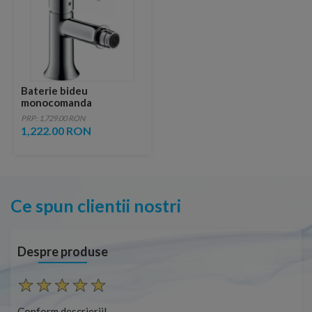
Baterie bideu
monocomanda
Hansgrohe Talis Classic
PRP: 1,729.00 RON
1,222.00 RON
Ce spun clientii nostri
Despre produse
Conform descrierii!
Con