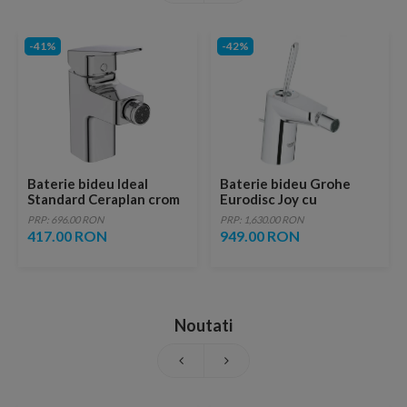
-41%
-42%
Baterie bideu Ideal
Baterie bideu Grohe
Standard Ceraplan crom
Eurodisc Joy cu
lucios cu ventil metalic
monocomanda 1/2″
PRP: 696.00 RON
PRP: 1,630.00 RON
Marimea S
417.00 RON
949.00 RON
Noutati