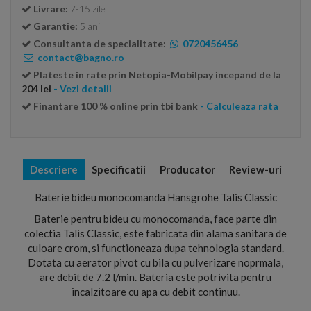
Livrare:
7-15 zile
Garantie:
5 ani
Consultanta de specialitate:
0720456456
contact@bagno.ro
Plateste in rate prin Netopia-Mobilpay incepand de la
204 lei
- Vezi detalii
Finantare 100 % online prin tbi bank
- Calculeaza rata
Descriere
Specificatii
Producator
Review-uri
Baterie bideu monocomanda Hansgrohe Talis Classic
Baterie pentru bideu cu monocomanda, face parte din
colectia Talis Classic, este fabricata din alama sanitara de
culoare crom, si functioneaza dupa tehnologia standard.
Dotata cu aerator pivot cu bila cu pulverizare noprmala,
are debit de 7.2 l/min. Bateria este potrivita pentru
incalzitoare cu apa cu debit continuu.