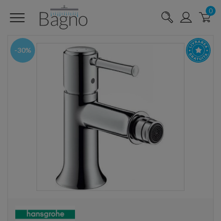
0
-30%