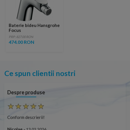
Baterie bideu Hansgrohe
Focus
PRP: 827.00 RON
474.00 RON
Ce spun clientii nostri
Despre produse
Conform descrierii!
Cap
ușo
Nicolae -
13.02.2026