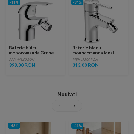
-11%
-34%
Baterie bideu
Baterie bideu
monocomanda Grohe
monocomanda Ideal
Swift crom lucios
Standard Style
PRP: 448.00 RON
PRP: 473.00 RON
399.00 RON
313.00 RON
Noutati
-48%
-41%