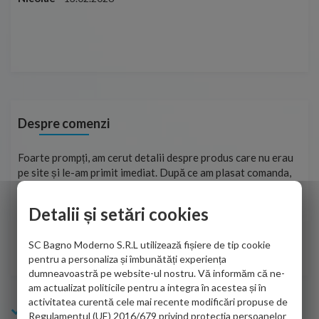
Mar
Cap
Despre comenzi
ma
Foarte prompți, am cerut detalii despre produs care nu erau
Sun
tat
pe site și le-am primit imediat. După ce am plasat comanda,
per
ea
aceasta a ajuns foarte repede. Mulțumesc!
Raz
Detalii și setări cookies
Cristina Opre -
10.07.2026
SC Bagno Moderno S.R.L utilizează fișiere de tip cookie
pentru a personaliza și îmbunătăți experiența
dumneavoastră pe website-ul nostru. Vă informăm că ne-
am actualizat politicile pentru a integra în acestea și în
activitatea curentă cele mai recente modificări propuse de
Info Bagno
Regulamentul (UE) 2016/679 privind protecția persoanelor