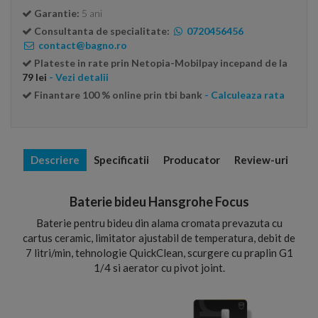
Garantie:
5 ani
Consultanta de specialitate:
0720456456
contact@bagno.ro
Plateste in rate prin Netopia-Mobilpay incepand de la
79 lei
- Vezi detalii
Finantare 100 % online prin tbi bank
- Calculeaza rata
Descriere
Specificatii
Producator
Review-uri
Baterie bideu Hansgrohe Focus
Baterie pentru bideu din alama cromata prevazuta cu
cartus ceramic, limitator ajustabil de temperatura, debit de
7 litri/min, tehnologie QuickClean, scurgere cu praplin G1
1/4 si aerator cu pivot joint.