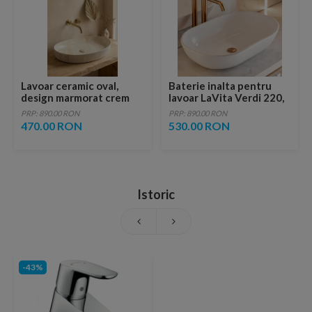
Lavoar ceramic oval,
Baterie inalta pentru
design marmorat crem
lavoar LaVita Verdi 220,
lucios cu vene aurii,
fara ventil, brushed
PRP: 890.00 RON
PRP: 890.00 RON
ventil inclus
copper
470.00 RON
530.00 RON
Istoric
-43%