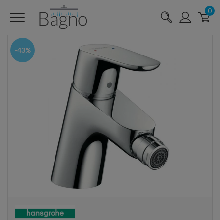
0
-43%