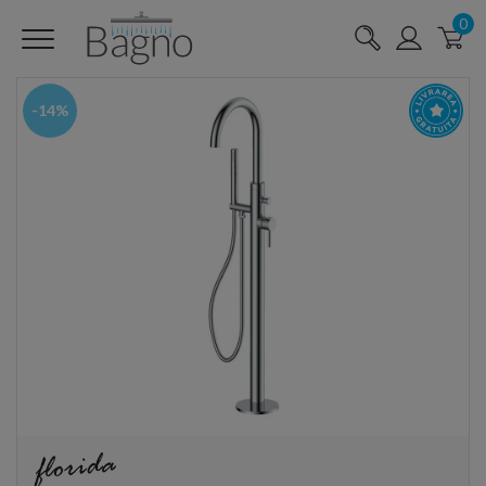
0
-14%