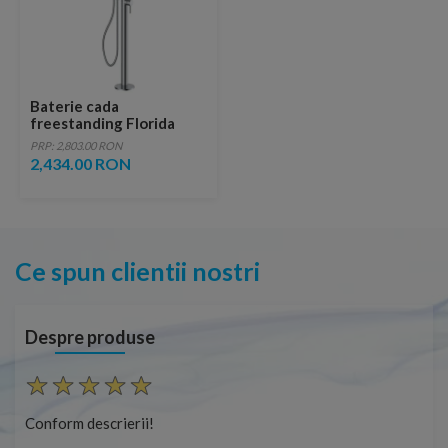
Baterie cada
freestanding Florida
Mono Free Circle
PRP: 2,803.00 RON
2,434.00 RON
Ce spun clientii nostri
Despre produse
Conform descrierii!
Con