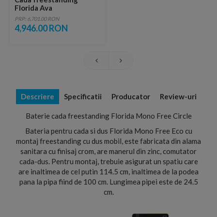
Florida Ava
167.5x78xH57.5 cm
PRP: 6,701.00 RON
4,946.00 RON
Descriere
Specificatii
Producator
Review-uri
Baterie cada freestanding Florida Mono Free Circle
Bateria pentru cada si dus Florida Mono Free Eco cu
montaj freestanding cu dus mobil, este fabricata din alama
sanitara cu finisaj crom, are manerul din zinc, comutator
cada-dus. Pentru montaj, trebuie asigurat un spatiu care
are inaltimea de cel putin 114.5 cm, inaltimea de la podea
pana la pipa fiind de 100 cm. Lungimea pipei este de 24.5
cm.