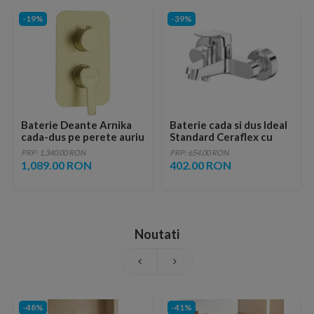
-19%
-39%
Baterie Deante Arnika
Baterie cada si dus Ideal
cada-dus pe perete auriu
Standard Ceraflex cu
monocomanda
PRP: 1,340.00 RON
PRP: 654.00 RON
1,089.00 RON
402.00 RON
Noutati
-48%
-41%