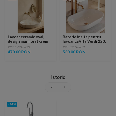
Lavoar ceramic oval,
Baterie inalta pentru
design marmorat crem
lavoar LaVita Verdi 220,
lucios cu vene aurii,
fara ventil, brushed
PRP: 890.00 RON
PRP: 890.00 RON
ventil inclus
copper
470.00 RON
530.00 RON
Istoric
-14%