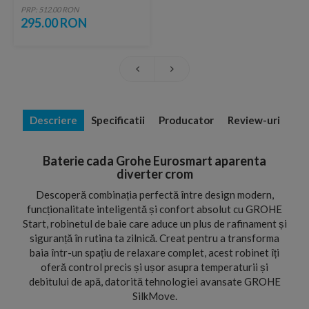
pulverizare si suport de
PRP: 512.00 RON
perete
295.00 RON
Descriere
Specificatii
Producator
Review-uri
Baterie cada Grohe Eurosmart aparenta
diverter crom
Descoperă combinația perfectă între design modern,
funcționalitate inteligentă și confort absolut cu GROHE
Start, robinetul de baie care aduce un plus de rafinament și
siguranță în rutina ta zilnică. Creat pentru a transforma
baia într-un spațiu de relaxare complet, acest robinet îți
oferă control precis și ușor asupra temperaturii și
debitului de apă, datorită tehnologiei avansate GROHE
SilkMove.