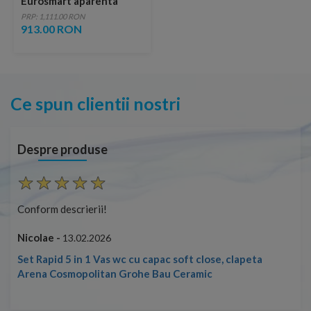
Eurosmart aparenta
diverter crom
PRP: 1,111.00 RON
913.00 RON
Ce spun clientii nostri
Despre produse
Conform descrierii!
Con
Nicolae -
Nic
13.02.2026
Set Rapid 5 in 1 Vas wc cu capac soft close, clapeta
Arena Cosmopolitan Grohe Bau Ceramic