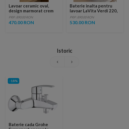
Lavoar ceramic oval,
Baterie inalta pentru
design marmorat crem
lavoar LaVita Verdi 220,
lucios cu vene aurii,
fara ventil, brushed
PRP: 890.00 RON
PRP: 890.00 RON
ventil inclus
copper
470.00 RON
530.00 RON
Istoric
-18%
Baterie cada Grohe