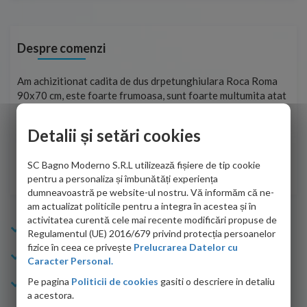
Despre comenzi
t
Am achizitionat cadita de dus drpetunghiulara Roca Roma
Foa
90x70 cm, este foarte frumoasa, sunt foarte multumita atat
pe 
de personalul firmei dvs. cu care am colaborat in obtinerea
ace
infiormatiilor solicitate cat si de firma de curierat care a
Detalii și setări cookies
Cri
adus coletul in siguranta.Numai bine, va doresc!
SC Bagno Moderno S.R.L utilizează fișiere de tip cookie
Sofrone Viviana -
28.07.2026
pentru a personaliza și îmbunătăți experiența
dumneavoastră pe website-ul nostru. Vă informăm că ne-
am actualizat politicile pentru a integra în acestea și în
activitatea curentă cele mai recente modificări propuse de
Info Bagno
Regulamentul (UE) 2016/679 privind protecția persoanelor
fizice în ceea ce privește
Prelucrarea Datelor cu
Cumparaturi
Caracter Personal.
Pe pagina
Politicii de cookies
gasiti o descriere in detaliu
Suport clienti
a acestora.