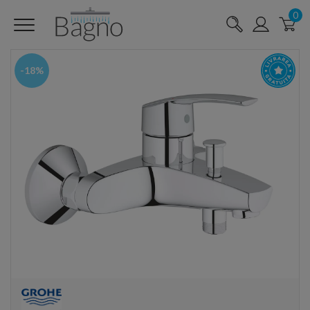
0
-18%