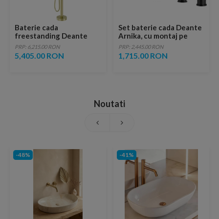
Baterie cada
Set baterie cada Deante
freestanding Deante
Arnika, cu montaj pe
Arnika, aur periat
cada, negru mat
PRP: 6,215.00 RON
PRP: 2,445.00 RON
5,405.00 RON
1,715.00 RON
Noutati
-48%
-41%