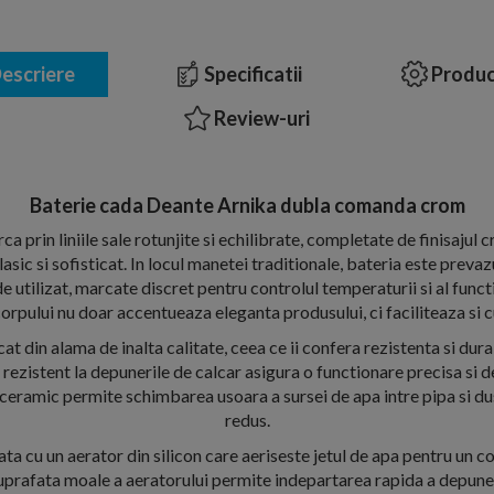
escriere
Specificatii
Produc
Review-uri
Baterie cada Deante Arnika dubla comanda crom
 prin liniile sale rotunjite si echilibrate, completate de finisajul 
asic si sofisticat. In locul manetei traditionale, bateria este prev
 utilizat, marcate discret pentru controlul temperaturii si al functi
orpului nu doar accentueaza eleganta produsului, ci faciliteaza si c
at din alama de inalta calitate, ceea ce ii confera rezistenta si durabi
rezistent la depunerile de calcar asigura o functionare precisa si de
eramic permite schimbarea usoara a sursei de apa intre pipa si dus,
redus.
ata cu un aerator din silicon care aeriseste jetul de apa pentru un c
uprafata moale a aeratorului permite indepartarea rapida a depuner