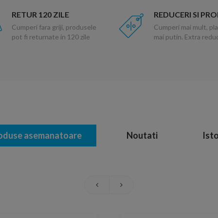
RETUR 120 ZILE
REDUCERI SI PR
Cumperi fara griji, produsele
Cumperi mai mult, pla
pot fi returnate in 120 zile
mai putin. Extra red
oduse asemanatoare
Noutati
Isto