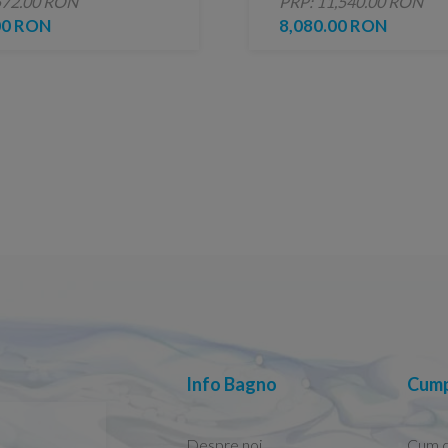
572.00 RON
PRP: 11,540.00 RON
00 RON
8,080.00 RON
Info Bagno
Cump
Despre noi
Cum 