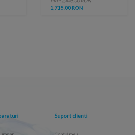
PRP: 2,445.00 RON
1,715.00 RON
araturi
Suport clienti
cumpar
Contul meu