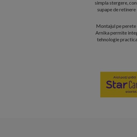
simpla stergere, cont
supape de retinere 
Montajul pe perete o
Arnika permite integ
tehnologie practica