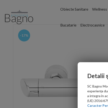
Obiecte Sanitare
Wellness
Bucatarie
Electrocasnice
-17%
Detalii 
SC Bagno Moder
experiența du
a integra în 
(UE) 2016/679 
Caracter Per