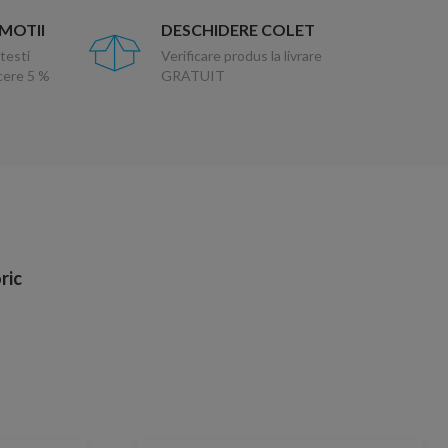
OMOTII
DESCHIDERE COLET
testi
Verificare produs la livrare
ucere 5 %
GRATUIT
ric