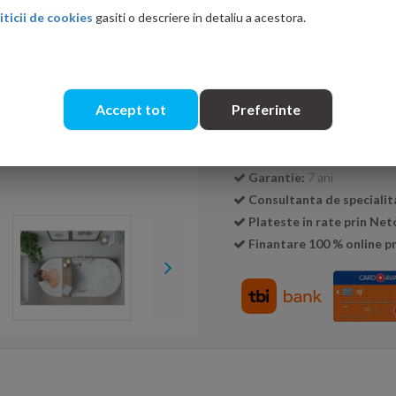
iticii de cookies
gasiti o descriere in detaliu a acestora.
Cantitate:
Accept tot
Preferinte
Transport GRATUIT la c
Livrare:
24-48 ore
Garantie:
7 ani
Consultanta de specialit
Plateste in rate prin Ne
Finantare 100 % online pr