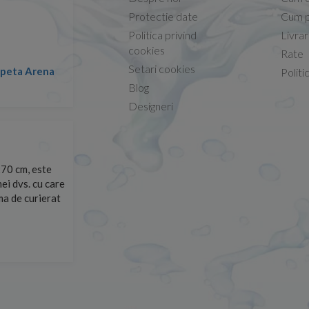
Protectie date
Cum p
Politica privind
Livra
Conform descrierii!
cookies
Rate
Setari cookies
lapeta Arena
Nicolae -
Politi
13.02.2026
Blog
Designeri
70 cm, este
Foarte prompți, am cerut detalii despre produs care nu
ei dvs. cu care
primit imediat. După ce am plasat comanda, aceasta a 
rma de curierat
Mulțumesc!
Cristina Opre -
10.07.2026