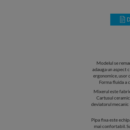
D
Modelul se remarca
adauga un aspect cl
ergonomice, usor de
Forma fluida a c
Mixerul este fabric
Cartusul ceramic 
deviatorul mecanic c
Pipa fixa este echip
mai confortabil. S