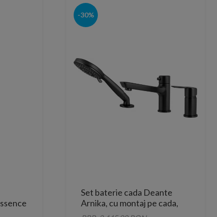
-30%
Set baterie cada Deante
Essence
Arnika, cu montaj pe cada,
negru mat