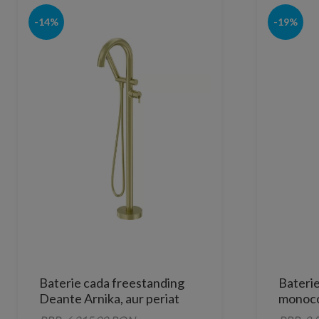
-14%
-19%
Baterie cada freestanding
Bateri
Deante Arnika, aur periat
monoco