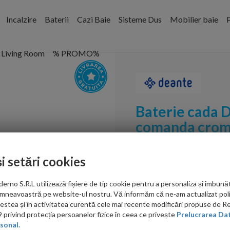
Incalzire
Baterii
Cazi Baie
Sisteme Dus
Mobilier baie
P
Living Room
% PROMO%
Baterie cada 
comanda cro
Cod:
BQA_010M
și setări cookies
PRP: 783.00 RON
no S.R.L utilizează fișiere de tip cookie pentru a personaliza și îmbunăt
657.00 RON
mneavoastră pe website-ul nostru. Vă informăm că ne-am actualizat poli
acestea și în activitatea curentă cele mai recente modificări propuse de 
Ati gasit in alta p
privind protecția persoanelor fizice în ceea ce privește
Prelucrarea Dat
sonal.