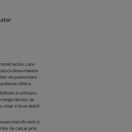
ator
cromat lucios, care
azuta cu doua manere
ilor de pulverizare.
uratarea zilnica.
litate in utilizare.
 lunga durata, iar
 chiar si la un debit
onsum mai eficient si
ilor de calcar prin