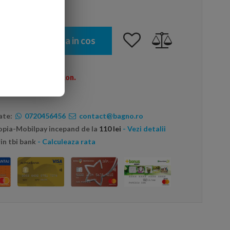
Adauga in cos
omenzi peste 600 Ron.
ate:
0720456456
contact@bagno.ro
topia-Mobilpay incepand de la
110 lei
- Vezi detalii
in tbi bank
- Calculeaza rata