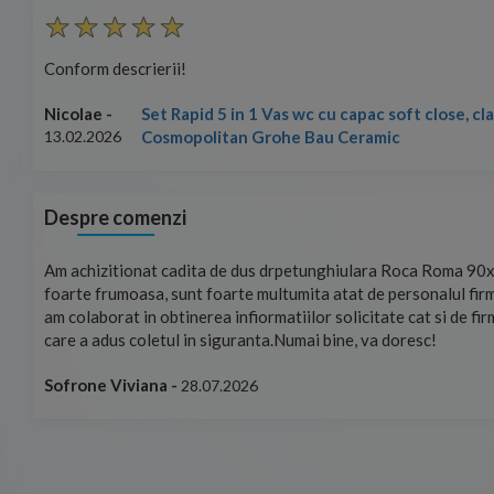
Conform descrierii!
Set Rapid 5 in 1 Vas wc cu capac soft close, c
Nicolae -
Cosmopolitan Grohe Bau Ceramic
13.02.2026
Despre comenzi
mand!
Am achizitionat cadita de dus drpetunghiulara Roca Roma 90x
foarte frumoasa, sunt foarte multumita atat de personalul firm
am colaborat in obtinerea infiormatiilor solicitate cat si de fi
care a adus coletul in siguranta.Numai bine, va doresc!
Sofrone Viviana -
28.07.2026