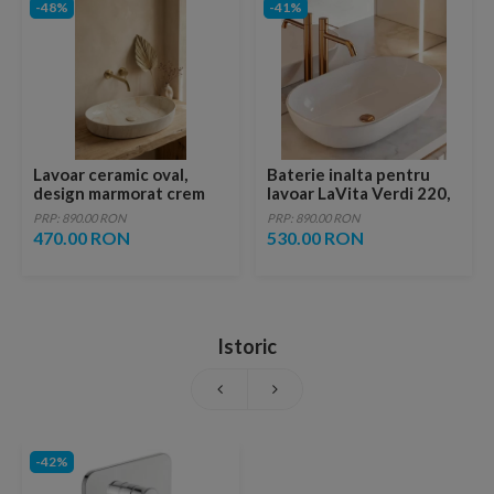
-48%
-41%
Lavoar ceramic oval,
Baterie inalta pentru
design marmorat crem
lavoar LaVita Verdi 220,
lucios cu vene aurii,
fara ventil, brushed
PRP: 890.00 RON
PRP: 890.00 RON
ventil inclus
copper
470.00 RON
530.00 RON
Istoric
-42%