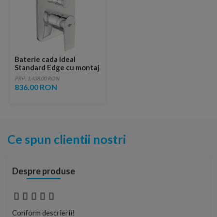
Baterie cada Ideal
Standard Edge cu montaj
incastrat
PRP: 1,438.00 RON
836.00 RON
Ce spun clientii nostri
Despre produse
Conform descrierii!
Con