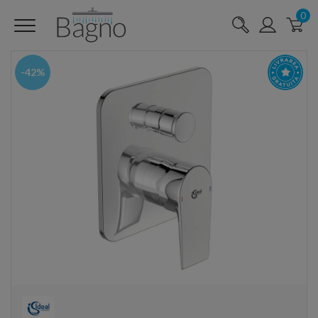
0
-42%