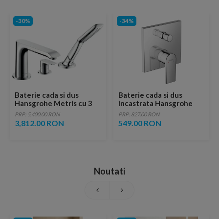
-30%
-34%
Baterie cada si dus
Baterie cada si dus
Hansgrohe Metris cu 3
incastrata Hansgrohe
elemente
Vernis Shape crom lucios
PRP: 5,400.00 RON
PRP: 827.00 RON
3,812.00 RON
549.00 RON
Noutati