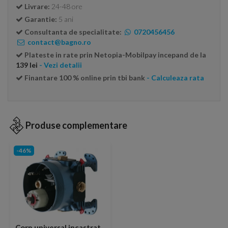
Livrare:
24-48 ore
Garantie:
5 ani
Consultanta de specialitate:
0720456456
contact@bagno.ro
Plateste in rate prin Netopia-Mobilpay incepand de la
139 lei
- Vezi detalii
Finantare 100 % online prin tbi bank
- Calculeaza rata
Produse complementare
-46%
Corp universal incastrat