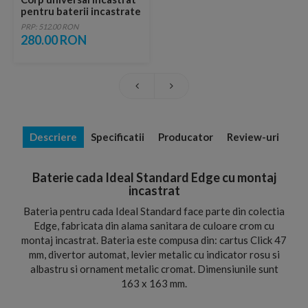
pentru baterii incastrate
Ideal Standard Easy-Box
PRP: 512.00 RON
280.00 RON
Descriere
Specificatii
Producator
Review-uri
Baterie cada Ideal Standard Edge cu montaj
incastrat
Bateria pentru cada Ideal Standard face parte din colectia
Edge, fabricata din alama sanitara de culoare crom cu
montaj incastrat. Bateria este compusa din: cartus Click 47
mm, divertor automat, levier metalic cu indicator rosu si
albastru si ornament metalic cromat. Dimensiunile sunt
163 x 163 mm.