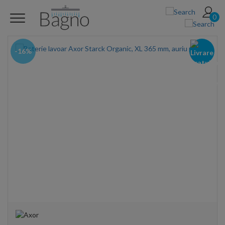
0
-16%