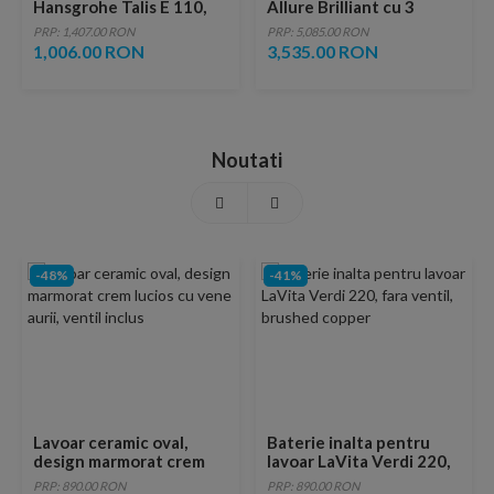
Hansgrohe Talis E 110,
Allure Brilliant cu 3
ventil pop-up, negru mat
elemente 1/2″ Marimea
PRP: 1,407.00 RON
PRP: 5,085.00 RON
S
1,006.00 RON
3,535.00 RON
Noutati
-48%
-41%
Lavoar ceramic oval,
Baterie inalta pentru
design marmorat crem
lavoar LaVita Verdi 220,
lucios cu vene aurii,
fara ventil, brushed
PRP: 890.00 RON
PRP: 890.00 RON