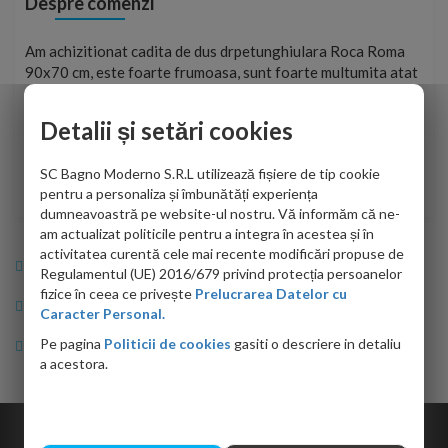
Despre comenzi
t
Am achizitionat cadita de dus drpetunghiulara Roca Roma
Foa
90x70 cm, este foarte frumoasa, sunt foarte multumita atat
pe 
de personalul firmei dvs. cu care am colaborat in obtinerea
ace
infiormatiilor solicitate cat si de firma de curierat care a
Detalii și setări cookies
Cri
adus coletul in siguranta.Numai bine, va doresc!
SC Bagno Moderno S.R.L utilizează fișiere de tip cookie
Sofrone Viviana -
28.07.2026
pentru a personaliza și îmbunătăți experiența
dumneavoastră pe website-ul nostru. Vă informăm că ne-
am actualizat politicile pentru a integra în acestea și în
activitatea curentă cele mai recente modificări propuse de
Info Bagno
Regulamentul (UE) 2016/679 privind protecția persoanelor
fizice în ceea ce privește
Prelucrarea Datelor cu
Cumparaturi
Caracter Personal.
Pe pagina
Politicii de cookies
gasiti o descriere in detaliu
Suport clienti
a acestora.
Copyright © 2026 Bagno.ro All right reserved. Powered by
Expert Online