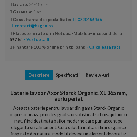
Livrare:
24-48 ore
Garantie:
5 ani
Consultanta de specialitate:
0720456456
contact@bagno.ro
Plateste in rate prin Netopia-Mobilpay incepand de la
597 lei
- Vezi detalii
Finantare 100 % online prin tbi bank
- Calculeaza rata
Descriere
Specificatii
Review-uri
Baterie lavoar Axor Starck Organic, XL 365 mm,
auriu periat
Aceasta baterie pentru lavoar din gama Starck Organic
impresioneaza prin designul sau sofisticat si finisajul auriu
mat, fiind destinata bailor moderne care pun accent pe
eleganta si rafinament. Cu o silueta inalta si linii organice
inspirate din natura, modelul devine un element decorativ