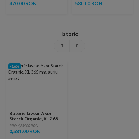
ventil inclus
copper
470.00 RON
530.00 RON
Istoric
-16%
Baterie lavoar Axor
Starck Organic, XL 365
mm, auriu periat
PRP: 4,235.00 RON
3,581.00 RON