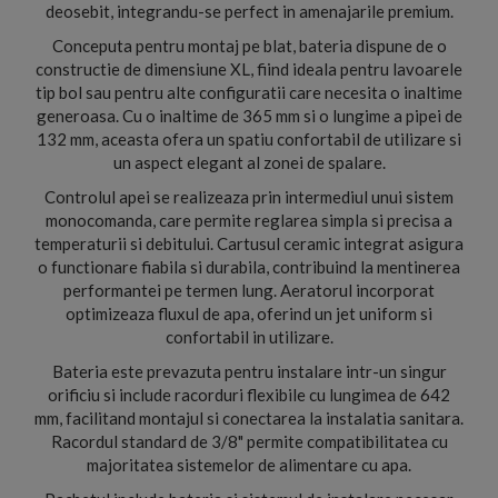
deosebit, integrandu-se perfect in amenajarile premium.
Conceputa pentru montaj pe blat, bateria dispune de o
constructie de dimensiune XL, fiind ideala pentru lavoarele
tip bol sau pentru alte configuratii care necesita o inaltime
generoasa. Cu o inaltime de 365 mm si o lungime a pipei de
132 mm, aceasta ofera un spatiu confortabil de utilizare si
un aspect elegant al zonei de spalare.
Controlul apei se realizeaza prin intermediul unui sistem
monocomanda, care permite reglarea simpla si precisa a
temperaturii si debitului. Cartusul ceramic integrat asigura
o functionare fiabila si durabila, contribuind la mentinerea
performantei pe termen lung. Aeratorul incorporat
optimizeaza fluxul de apa, oferind un jet uniform si
confortabil in utilizare.
Bateria este prevazuta pentru instalare intr-un singur
orificiu si include racorduri flexibile cu lungimea de 642
mm, facilitand montajul si conectarea la instalatia sanitara.
Racordul standard de 3/8" permite compatibilitatea cu
majoritatea sistemelor de alimentare cu apa.