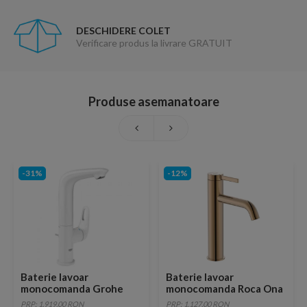
DESCHIDERE COLET
Verificare produs la livrare GRATUIT
Produse asemanatoare
-31%
-12%
Baterie lavoar
Baterie lavoar
monocomanda Grohe
monocomanda Roca Ona
Eurostyle, alb, marime L
cu tehnologie Cold Start
PRP: 1,919.00 RON
PRP: 1,127.00 RON