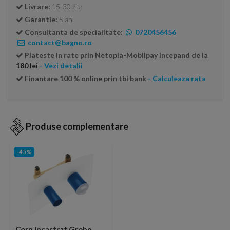
Livrare:
15-30 zile
Garantie:
5 ani
Consultanta de specialitate:
0720456456
contact@bagno.ro
Plateste in rate prin Netopia-Mobilpay incepand de la
180 lei
- Vezi detalii
Finantare 100 % online prin tbi bank
- Calculeaza rata
Produse complementare
-45%
Corp incastrat Grohe