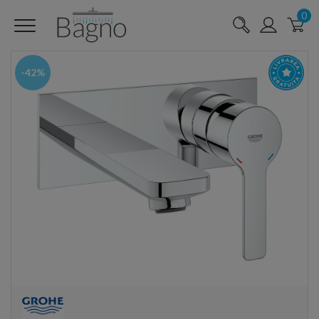
0
-42%