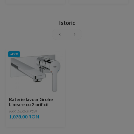
Istoric
-42%
Baterie lavoar Grohe
Lineare cu 2 orificii
Marimea M
PRP: 1,852.00 RON
1,078.00 RON