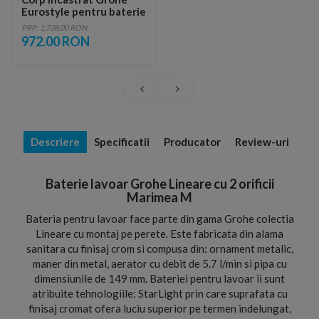
Eurostyle pentru baterie
lavoar cu montaj pe
PRP: 1,738.00 RON
perete
972.00 RON
Descriere
Specificatii
Producator
Review-uri
Baterie lavoar Grohe Lineare cu 2 orificii
Marimea M
Bateria pentru lavoar face parte din gama Grohe colectia
Lineare cu montaj pe perete. Este fabricata din alama
sanitara cu finisaj crom si compusa din: ornament metalic,
maner din metal, aerator cu debit de 5.7 l/min si pipa cu
dimensiunile de 149 mm. Bateriei pentru lavoar ii sunt
atribuite tehnologiile: StarLight prin care suprafata cu
finisaj cromat ofera luciu superior pe termen indelungat,