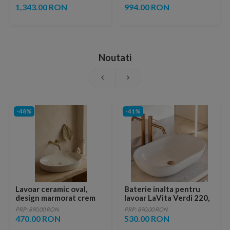
si ventil click-clack rose-
1,343.00 RON
994.00 RON
gold lucios
Noutati
-48%
-41%
Lavoar ceramic oval,
Baterie inalta pentru
design marmorat crem
lavoar LaVita Verdi 220,
lucios cu vene aurii,
fara ventil, brushed
PRP: 890.00 RON
PRP: 890.00 RON
ventil inclus
copper
470.00 RON
530.00 RON