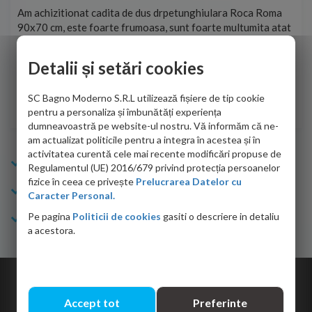
t
Am achizitionat cadita de dus drpetunghiulara Roca Roma
Foa
90x70 cm, este foarte frumoasa, sunt foarte multumita atat
pe 
de personalul firmei dvs. cu care am colaborat in obtinerea
ace
infiormatiilor solicitate cat si de firma de curierat care a
Detalii și setări cookies
Cri
adus coletul in siguranta.Numai bine, va doresc!
SC Bagno Moderno S.R.L utilizează fișiere de tip cookie
Sofrone Viviana -
28.07.2026
pentru a personaliza și îmbunătăți experiența
dumneavoastră pe website-ul nostru. Vă informăm că ne-
am actualizat politicile pentru a integra în acestea și în
activitatea curentă cele mai recente modificări propuse de
Info Bagno
Regulamentul (UE) 2016/679 privind protecția persoanelor
fizice în ceea ce privește
Prelucrarea Datelor cu
Cumparaturi
Caracter Personal.
Pe pagina
Politicii de cookies
gasiti o descriere in detaliu
Suport clienti
a acestora.
Copyright © 2026 Bagno.ro All right reserved. Powered by
Expert Online
Accept tot
Preferinte