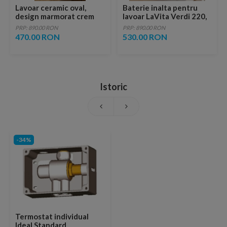
Lavoar ceramic oval,
Baterie inalta pentru
design marmorat crem
lavoar LaVita Verdi 220,
lucios cu vene aurii,
fara ventil, brushed
PRP: 890.00 RON
PRP: 890.00 RON
ventil inclus
copper
470.00 RON
530.00 RON
Istoric
-34%
Termostat individual
Ideal Standard