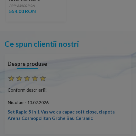
PRP: 830.00 RON
554.00 RON
Ce spun clientii nostri
Despre produse
Conform descrierii!
Con
Nicolae -
Nic
13.02.2026
Set Rapid 5 in 1 Vas wc cu capac soft close, clapeta
Arena Cosmopolitan Grohe Bau Ceramic