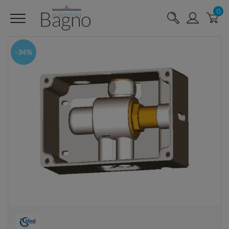
0
-34%