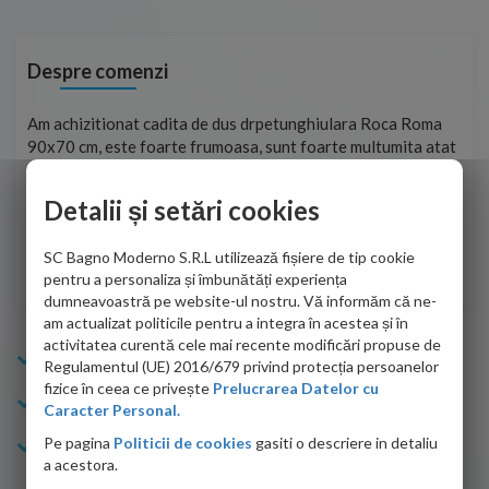
Despre comenzi
t
Am achizitionat cadita de dus drpetunghiulara Roca Roma
Foa
90x70 cm, este foarte frumoasa, sunt foarte multumita atat
pe 
de personalul firmei dvs. cu care am colaborat in obtinerea
ace
infiormatiilor solicitate cat si de firma de curierat care a
Detalii și setări cookies
Cri
adus coletul in siguranta.Numai bine, va doresc!
SC Bagno Moderno S.R.L utilizează fișiere de tip cookie
Sofrone Viviana -
28.07.2026
pentru a personaliza și îmbunătăți experiența
dumneavoastră pe website-ul nostru. Vă informăm că ne-
am actualizat politicile pentru a integra în acestea și în
activitatea curentă cele mai recente modificări propuse de
Info Bagno
Regulamentul (UE) 2016/679 privind protecția persoanelor
fizice în ceea ce privește
Prelucrarea Datelor cu
Cumparaturi
Caracter Personal.
Pe pagina
Politicii de cookies
gasiti o descriere in detaliu
Suport clienti
a acestora.