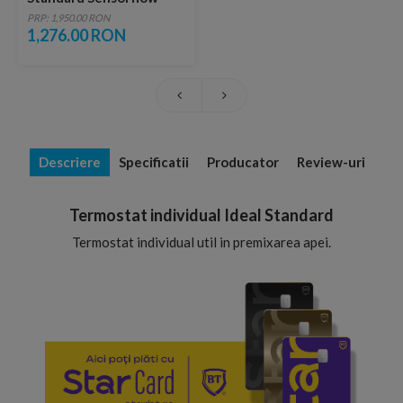
electronica
PRP: 1,950.00 RON
1,276.00 RON
Descriere
Specificatii
Producator
Review-uri
Termostat individual Ideal Standard
Termostat individual util in premixarea apei.