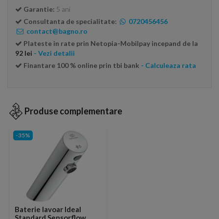
Garantie:
5 ani
Consultanta de specialitate:
0720456456
contact@bagno.ro
Plateste in rate prin Netopia-Mobilpay incepand de la
92 lei
- Vezi detalii
Finantare 100 % online prin tbi bank
- Calculeaza rata
Produse complementare
-35%
Baterie lavoar Ideal
Standard Sensorflow