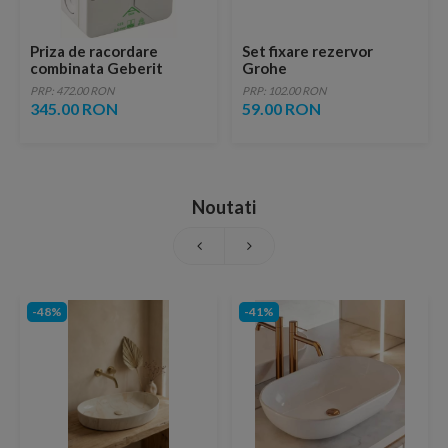
Priza de racordare
Set fixare rezervor
combinata Geberit
Grohe
PRP: 472.00 RON
PRP: 102.00 RON
345.00 RON
59.00 RON
Noutati
-48%
-41%