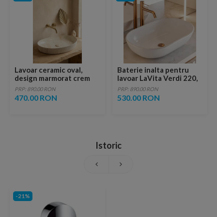
Lavoar ceramic oval,
Baterie inalta pentru
design marmorat crem
lavoar LaVita Verdi 220,
lucios cu vene aurii,
fara ventil, brushed
PRP: 890.00 RON
PRP: 890.00 RON
ventil inclus
copper
470.00 RON
530.00 RON
Istoric
-21%