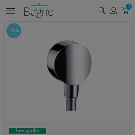
0
-21%