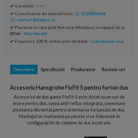
Garantie:
2 ani
Consultanta de specialitate:
0720456456
contact@bagno.ro
Plateste in rate prin Netopia-Mobilpay incepand de la
32 lei
- Vezi detalii
Finantare 100 % online prin tbi bank
- Calculeaza rata
Descriere
Specificatii
Producator
Review-uri
Accesoriu Hansgrohe FixFit S pentru furtun dus
Accesoriul de dus gama FixFit S este dotat cu un cot de
iesire pentru dus, valva anti-reflux integrata, conexiune
pivotanta din metal pentru orientarea furtunului de dus.
Montajul se realizeaza pe perete si se foloseste in
configuratiile de sisteme de dus incatrate.