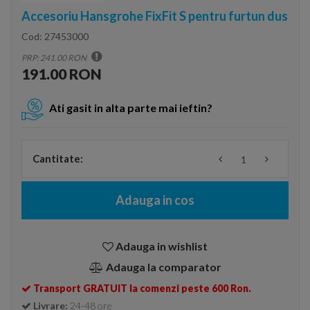
Accesoriu Hansgrohe FixFit S pentru furtun dus
Cod:
27453000
PRP: 241.00 RON
191.00 RON
Ati gasit in alta parte mai ieftin?
Cantitate:
Adauga in cos
Adauga in wishlist
Adauga la comparator
Transport GRATUIT la comenzi peste 600 Ron.
Livrare:
24-48 ore