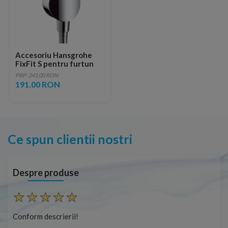
Accesoriu Hansgrohe
FixFit S pentru furtun
dus
PRP: 241.00 RON
191.00 RON
Ce spun clientii nostri
Despre produse
Conform descrierii!
Con