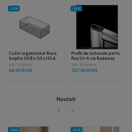
-12%
-16%
Cutie organizator Roca
Profil de extensie parte
Inspira 20,8 x 10 x H5,6
fixa U+ 4 cm Radaway
cm
Premium Plus A, E, C, D, P,
PRP: 75.00 RON
PRP: 389.00 RON
DWJ
66.00 RON
327.00 RON
Noutati
-48%
-41%