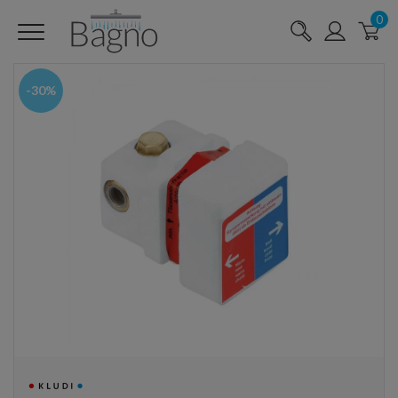
0
-30%