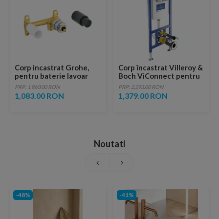
Corp incastrat Grohe,
Corp încastrat Villeroy &
pentru baterie lavoar
Boch ViConnect pentru
monocomanda
vas wc suspendat
PRP: 1,860.00 RON
PRP: 2,293.00 RON
92242700
1,083.00 RON
1,379.00 RON
Noutati
-48%
-41%