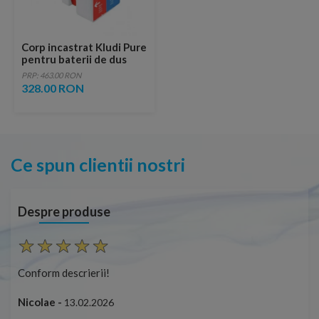
Corp incastrat Kludi Pure
pentru baterii de dus
PRP: 463.00 RON
328.00 RON
Ce spun clientii nostri
Despre produse
Conform descrierii!
Con
Nicolae -
Nic
13.02.2026