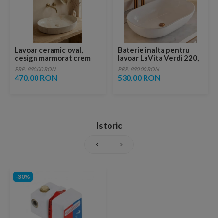
Lavoar ceramic oval,
Baterie inalta pentru
design marmorat crem
lavoar LaVita Verdi 220,
lucios cu vene aurii,
fara ventil, brushed
PRP: 890.00 RON
PRP: 890.00 RON
ventil inclus
copper
470.00 RON
530.00 RON
Istoric
-30%