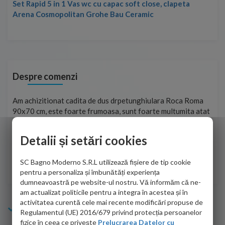
Set Rapid 5 in 1 Vas wc cu capac soft close, clapeta
Arena Cosmopolitan Grohe Bau Ceramic
Despre comenzi
t
Am achizitionat cadita de dus drpetunghiulara Roca Roma
Foa
90x70 cm, este foarte frumoasa, sunt foarte multumita atat
pe 
de personalul firmei dvs. cu care am colaborat in obtinerea
ace
infiormatiilor solicitate cat si de firma de curierat care a
Detalii și setări cookies
Cri
adus coletul in siguranta.Numai bine, va doresc!
SC Bagno Moderno S.R.L utilizează fișiere de tip cookie
Sofrone Viviana -
28.07.2026
pentru a personaliza și îmbunătăți experiența
dumneavoastră pe website-ul nostru. Vă informăm că ne-
am actualizat politicile pentru a integra în acestea și în
activitatea curentă cele mai recente modificări propuse de
Info Bagno
Regulamentul (UE) 2016/679 privind protecția persoanelor
fizice în ceea ce privește
Prelucrarea Datelor cu