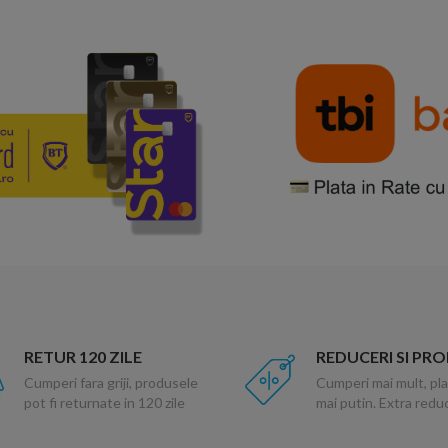
RETUR 120 ZILE
REDUCERI SI PR
Cumperi fara griji, produsele
Cumperi mai mult, pla
pot fi returnate in 120 zile
mai putin. Extra red