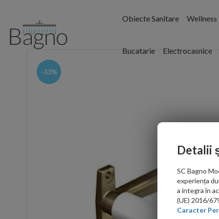
Obiecte Sanitare
Wellness
Bucatarie
Electrocasnice
-33%
Detalii 
SC Bagno Moder
experiența du
a integra în 
(UE) 2016/679 
Caracter Per