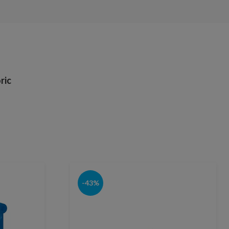
ric
-43%