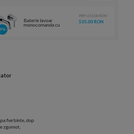
PRP: 653.00 RON
Baterie lavoar
535.00 RON
monocomanda cu
montaj pe perete Kludi
-19%
Bozz pipa de 18 cm
ator
apa fierbinte, dop
 de zgomot.