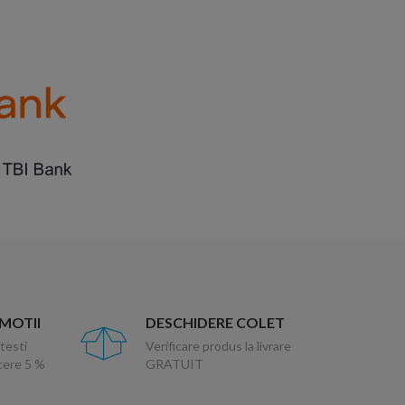
OMOTII
DESCHIDERE COLET
testi
Verificare produs la livrare
ucere 5 %
GRATUIT