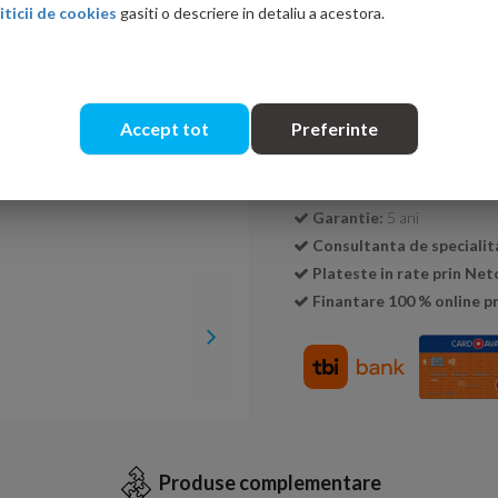
iticii de cookies
gasiti o descriere in detaliu a acestora.
Cantitate:
Accept tot
Preferinte
Transport GRATUIT la c
Livrare:
3-5 zile
Garantie:
5 ani
Consultanta de specialit
Plateste in rate prin Ne
Finantare 100 % online pr
Produse complementare