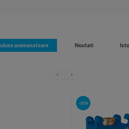
oduse asemanatoare
Noutati
Isto
-31%