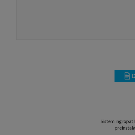
D
Sistem ingropat K
preinstala