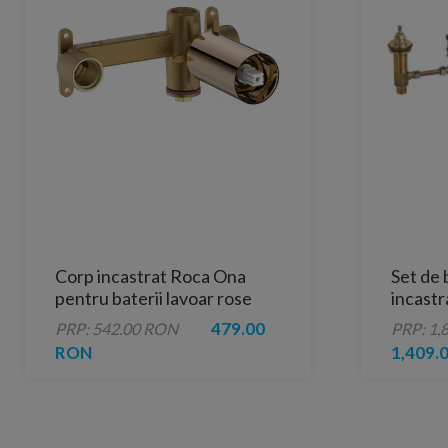
Corp incastrat Roca Ona
Set de
pentru baterii lavoar rose
incastr
gold
cada c
479.00
PRP: 542.00 RON
PRP: 1,
RON
1,409.