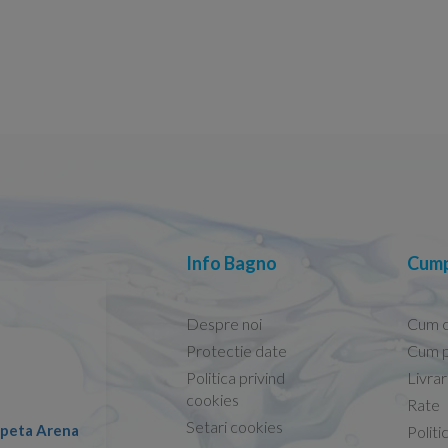
Info Bagno
Cump
Despre noi
Cum 
Protectie date
Cum p
Politica privind
Livra
Conform descrierii!
cookies
Rate
Setari cookies
lapeta Arena
Nicolae -
Politi
13.02.2026