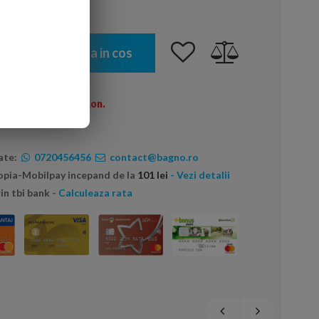
Adauga in cos
omenzi peste 600 Ron.
ate:
0720456456
contact@bagno.ro
topia-Mobilpay incepand de la
101 lei
- Vezi detalii
in tbi bank
- Calculeaza rata