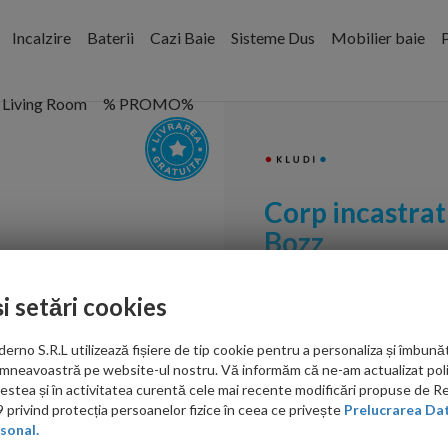
Incalzire
Baterii
Cazi Baie
Sisteme Dus
Mobilier baie
P
Living Room
% PROMO%
Corp incastrat
Bozz
Cod:
38243
și setări cookies
PRP: 899.00 RON
no S.R.L utilizează fișiere de tip cookie pentru a personaliza și îmbunăt
605.00 RON
mneavoastră pe website-ul nostru. Vă informăm că ne-am actualizat poli
acestea și în activitatea curentă cele mai recente modificări propuse de 
Ati gasit in alta p
privind protecția persoanelor fizice în ceea ce privește
Prelucrarea Dat
sonal.