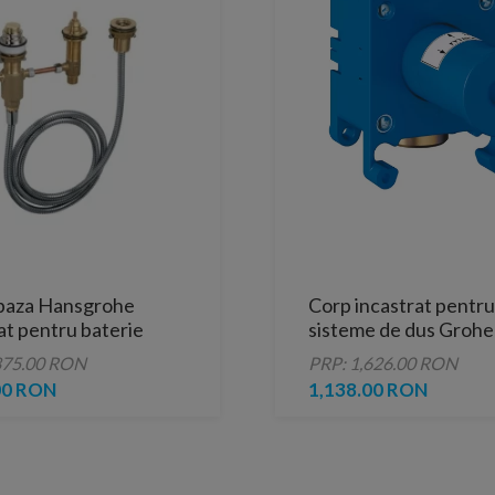
 baza Hansgrohe
Corp incastrat pentru
at pentru baterie
sisteme de dus Grohe
u 4 elemente
Grohtherm F
875.00 RON
PRP: 1,626.00 RON
00 RON
1,138.00 RON