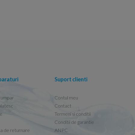
araturi
Suport clienti
cumpar
Contul meu
latesc
Contact
re
Termeni si conditii
Capacele Grohe sunt de bună calitate și se i
Conditii de garantie
Marius -
Capac WC Grohe Bau Cer
ca de returnare
ANPC
08.02.2026