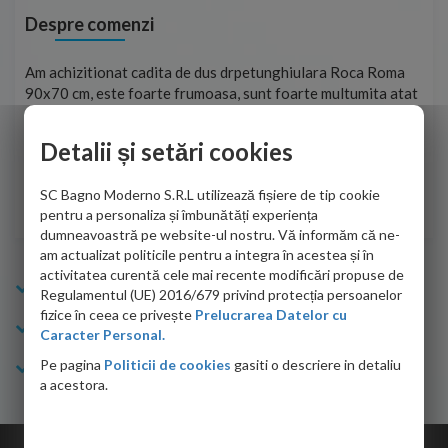
Despre comenzi
t
Am achizitionat cadita de dus drpetunghiulara Roca Roma
Foa
90x70 cm, este foarte frumoasa, sunt foarte multumita atat
pe 
de personalul firmei dvs. cu care am colaborat in obtinerea
ace
infiormatiilor solicitate cat si de firma de curierat care a
Detalii și setări cookies
Cri
adus coletul in siguranta.Numai bine, va doresc!
SC Bagno Moderno S.R.L utilizează fișiere de tip cookie
Sofrone Viviana -
28.07.2026
pentru a personaliza și îmbunătăți experiența
dumneavoastră pe website-ul nostru. Vă informăm că ne-
am actualizat politicile pentru a integra în acestea și în
activitatea curentă cele mai recente modificări propuse de
Info Bagno
Regulamentul (UE) 2016/679 privind protecția persoanelor
fizice în ceea ce privește
Prelucrarea Datelor cu
Cumparaturi
Caracter Personal.
Pe pagina
Politicii de cookies
gasiti o descriere in detaliu
Suport clienti
a acestora.
Copyright © 2026 Bagno.ro All right reserved. Powered by
Expert Online