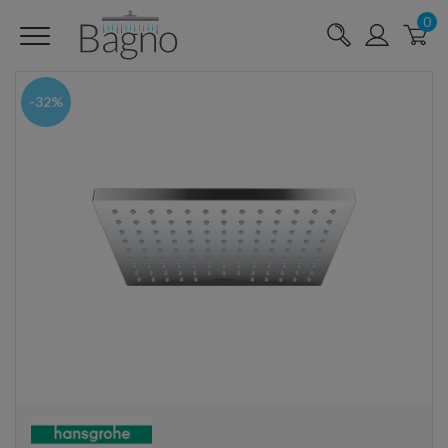
0
-32%