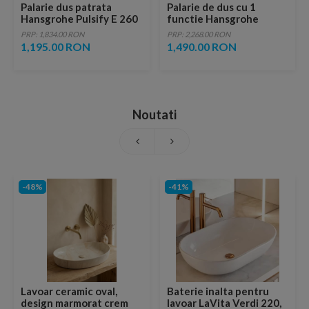
Palarie dus patrata
Palarie de dus cu 1
Hansgrohe Pulsify E 260
functie Hansgrohe
crom cu 1 tip de jet
Croma E crom lucios
PRP: 1,834.00 RON
PRP: 2,268.00 RON
1,195.00 RON
1,490.00 RON
Noutati
-48%
-41%
Lavoar ceramic oval,
Baterie inalta pentru
design marmorat crem
lavoar LaVita Verdi 220,