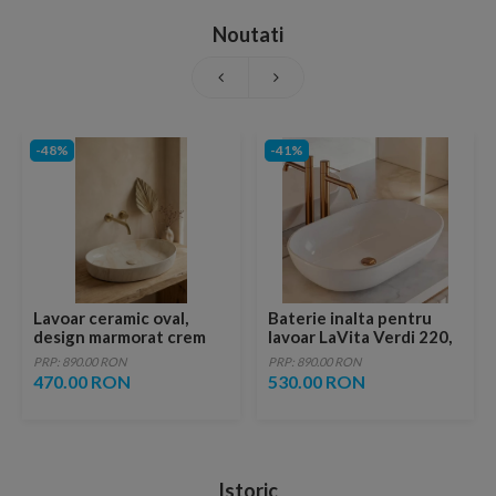
Noutati
-48%
-41%
Lavoar ceramic oval,
Baterie inalta pentru
design marmorat crem
lavoar LaVita Verdi 220,
lucios cu vene aurii,
fara ventil, brushed
PRP: 890.00 RON
PRP: 890.00 RON
ventil inclus
copper
470.00 RON
530.00 RON
Istoric