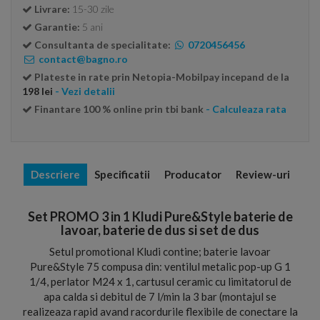
Livrare:
15-30 zile
Garantie:
5 ani
Consultanta de specialitate:
0720456456
contact@bagno.ro
Plateste in rate prin Netopia-Mobilpay incepand de la
198 lei
- Vezi detalii
Finantare 100 % online prin tbi bank
- Calculeaza rata
Descriere
Specificatii
Producator
Review-uri
Set PROMO 3 in 1 Kludi Pure&Style baterie de
lavoar, baterie de dus si set de dus
Setul promotional Kludi contine; baterie lavoar
Pure&Style 75 compusa din: ventilul metalic pop-up G 1
1/4, perlator M24 x 1, cartusul ceramic cu limitatorul de
apa calda si debitul de 7 l/min la 3 bar (montajul se
realizeaza rapid avand racordurile flexibile de conectare la