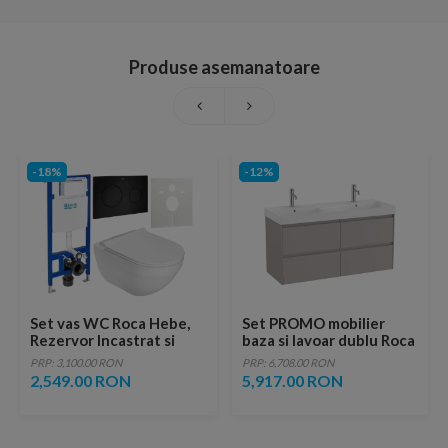
Produse asemanatoare
-18%
-12%
Set vas WC Roca Hebe,
Set PROMO mobilier
Rezervor Incastrat si
baza si lavoar dublu Roca
Clapeta Roca Duplo One,
Ona Unik 4 sertare
PRP: 3,100.00 RON
PRP: 6,708.00 RON
Garnitura de Izolare
120x46 cm gri mat
2,549.00 RON
5,917.00 RON
Fonica