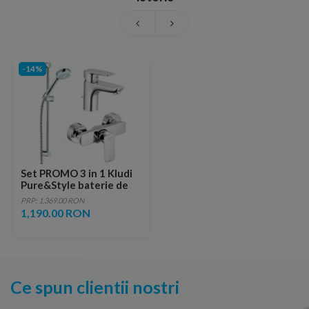
-14%
Set PROMO 3 in 1 Kludi
Pure&Style baterie de
lavoar, baterie de dus si
PRP: 1,369.00 RON
set de dus
1,190.00 RON
Ce spun clientii nostri