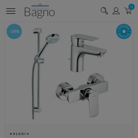
0
-14%