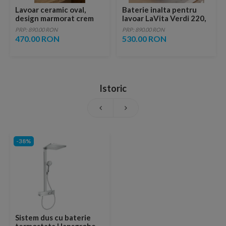
Lavoar ceramic oval,
Baterie inalta pentru
design marmorat crem
lavoar LaVita Verdi 220,
lucios cu vene aurii,
fara ventil, brushed
PRP: 890.00 RON
PRP: 890.00 RON
ventil inclus
copper
470.00 RON
530.00 RON
Istoric
-38%
Sistem dus cu baterie