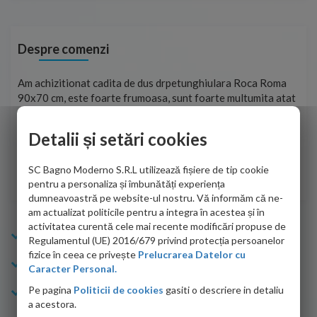
Despre comenzi
t
Am achizitionat cadita de dus drpetunghiulara Roca Roma
Foa
90x70 cm, este foarte frumoasa, sunt foarte multumita atat
pe 
de personalul firmei dvs. cu care am colaborat in obtinerea
ace
infiormatiilor solicitate cat si de firma de curierat care a
Detalii și setări cookies
Cri
adus coletul in siguranta.Numai bine, va doresc!
SC Bagno Moderno S.R.L utilizează fișiere de tip cookie
Sofrone Viviana -
28.07.2026
pentru a personaliza și îmbunătăți experiența
dumneavoastră pe website-ul nostru. Vă informăm că ne-
am actualizat politicile pentru a integra în acestea și în
activitatea curentă cele mai recente modificări propuse de
Info Bagno
Regulamentul (UE) 2016/679 privind protecția persoanelor
fizice în ceea ce privește
Prelucrarea Datelor cu
Cumparaturi
Caracter Personal.
Pe pagina
Politicii de cookies
gasiti o descriere in detaliu
Suport clienti
a acestora.