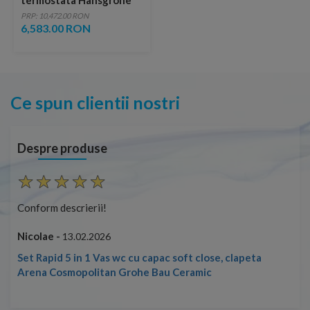
termostata Hansgrohe
Raindance Select E 300
PRP: 10,472.00 RON
6,583.00 RON
Ce spun clientii nostri
Despre produse
Conform descrierii!
Con
Nicolae -
Nic
13.02.2026
Set Rapid 5 in 1 Vas wc cu capac soft close, clapeta
Arena Cosmopolitan Grohe Bau Ceramic