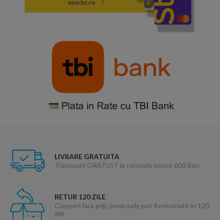
LIVRARE GRATUITA
Transport GRATUIT la comezile peste 600 Ron
RETUR 120 ZILE
Cumperi fara griji, produsele pot fi returnate in 120
zile