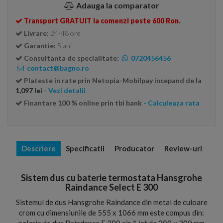
Adauga la comparator
Transport GRATUIT la comenzi peste 600 Ron.
Livrare:
24-48 ore
Garantie:
5 ani
Consultanta de specialitate:
0720456456
contact@bagno.ro
Plateste in rate prin Netopia-Mobilpay incepand de la
1,097 lei
- Vezi detalii
Finantare 100 % online prin tbi bank
- Calculeaza rata
Descriere
Specificatii
Producator
Review-uri
Sistem dus cu baterie termostata Hansgrohe
Raindance Select E 300
Sistemul de dus Hansgrohe Raindance din metal de culoare
crom cu dimensiunile de 555 x 1066 mm este compus din: