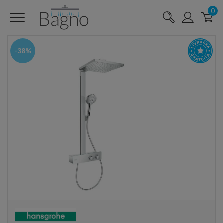
0
-38%