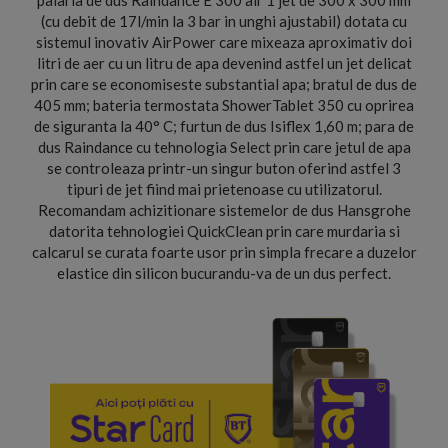
palaria de dus Raindance E 300 air 1 jet de 300 x 300 mm
(cu debit de 17l/min la 3 bar in unghi ajustabil) dotata cu
sistemul inovativ AirPower care mixeaza aproximativ doi
litri de aer cu un litru de apa devenind astfel un jet delicat
prin care se economiseste substantial apa; bratul de dus de
405 mm; bateria termostata ShowerTablet 350 cu oprirea
de siguranta la 40° C; furtun de dus Isiflex 1,60 m; para de
dus Raindance cu tehnologia Select prin care jetul de apa
se controleaza printr-un singur buton oferind astfel 3
tipuri de jet fiind mai prietenoase cu utilizatorul.
Recomandam achizitionare sistemelor de dus Hansgrohe
datorita tehnologiei QuickClean prin care murdaria si
calcarul se curata foarte usor prin simpla frecare a duzelor
elastice din silicon bucurandu-va de un dus perfect.