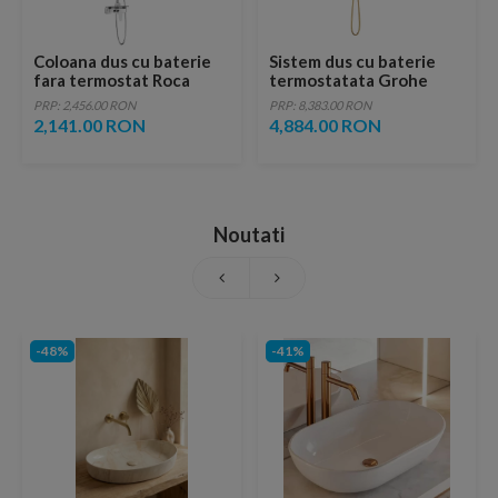
Coloana dus cu baterie
Sistem dus cu baterie
fara termostat Roca
termostatata Grohe
Even-M, cu inaltime
Euphoria 310 auriu lucios
PRP: 2,456.00 RON
PRP: 8,383.00 RON
ajustabila si polita, cap
2,141.00 RON
4,884.00 RON
dus 36x24 cm
Noutati
-48%
-41%