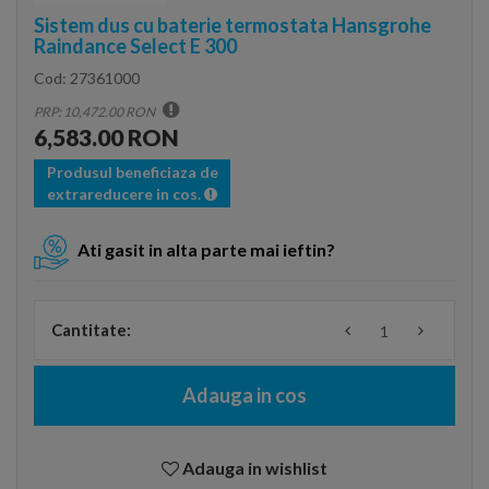
Sistem dus cu baterie termostata Hansgrohe
Raindance Select E 300
Cod:
27361000
PRP: 10,472.00 RON
6,583.00 RON
Produsul beneficiaza de
extrareducere in cos.
Ati gasit in alta parte mai ieftin?
Cantitate:
Adauga in cos
Adauga in wishlist