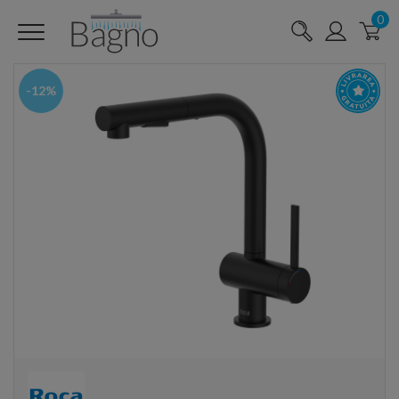
0
-12%