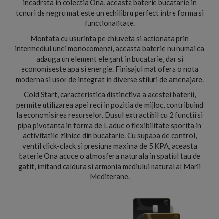
incadrata in colectia Ona, aceasta baterie bucatarie in
tonuri de negru mat este un echilibru perfect intre forma si
functionalitate.
Montata cu usurinta pe chiuveta si actionata prin
intermediul unei monocomenzi, aceasta baterie nu numai ca
adauga un element elegant in bucatarie, dar si
economiseste apa si energie. Finisajul mat ofera o nota
moderna si usor de integrat in diverse stiluri de amenajare.
Cold Start, caracteristica distinctiva a acestei baterii,
permite utilizarea apei reci in pozitia de mijloc, contribuind
la economisirea resurselor. Dusul extractibil cu 2 functii si
pipa pivotanta in forma de L aduc o flexibilitate sporita in
activitatile zilnice din bucatarie. Cu supapa de control,
ventil click-clack si presiune maxima de 5 KPA, aceasta
baterie Ona aduce o atmosfera naturala in spatiul tau de
gatit, imitand caldura si armonia mediului natural al Marii
Mediterane.