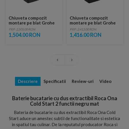
Chiuveta compozit
Chiuveta compozit
montare pe blat Grohe
montare pe blat Grohe
K700 61x46 cm granit gri
K700 61x46 cm negru
PRP: 2,505.00 RON
PRP: 2,413.00 RON
granit
1,504.00 RON
1,416.00 RON
Descriere
Specificatii
Review-uri
Video
Baterie bucatarie cu dus extractibil Roca Ona
Cold Start 2 functii negru mat
Bateria de bucatarie cu dus extractibil Roca Ona Cold
Start aduce un amestec subtil de functionalitate si estetica
in spatiul tau culinar. De la reputatul producator Roca si