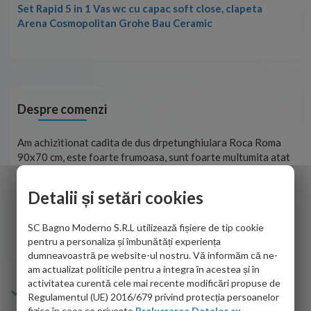
Set Rapid 5 in 1 Vas wc cu capac soft close, clapeta
Arena Cosmopolitan Grohe Bau Ceramic
Despre comenzi
t
Am achizitionat cadita de dus drpetunghiulara Roca Roma
Foa
90x70 cm, este foarte frumoasa, sunt foarte multumita atat
pe 
de personalul firmei dvs. cu care am colaborat in obtinerea
ace
infiormatiilor solicitate cat si de firma de curierat care a
Detalii și setări cookies
Cri
adus coletul in siguranta.Numai bine, va doresc!
SC Bagno Moderno S.R.L utilizează fișiere de tip cookie
Sofrone Viviana -
28.07.2026
pentru a personaliza și îmbunătăți experiența
dumneavoastră pe website-ul nostru. Vă informăm că ne-
am actualizat politicile pentru a integra în acestea și în
activitatea curentă cele mai recente modificări propuse de
Info Bagno
Regulamentul (UE) 2016/679 privind protecția persoanelor
fizice în ceea ce privește
Prelucrarea Datelor cu