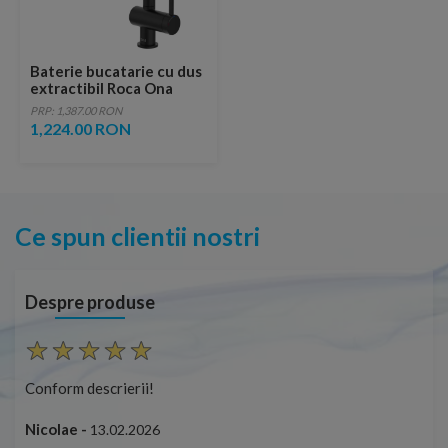
Baterie bucatarie cu dus
extractibil Roca Ona
Cold Start 2 functii
PRP: 1,387.00 RON
negru mat
1,224.00 RON
Ce spun clientii nostri
Despre produse
Conform descrierii!
Con
Nicolae -
Nic
13.02.2026