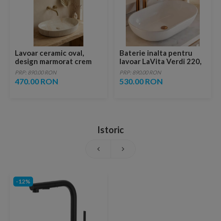
Lavoar ceramic oval,
Baterie inalta pentru
design marmorat crem
lavoar LaVita Verdi 220,
lucios cu vene aurii,
fara ventil, brushed
PRP: 890.00 RON
PRP: 890.00 RON
ventil inclus
copper
470.00 RON
530.00 RON
Istoric
-12%