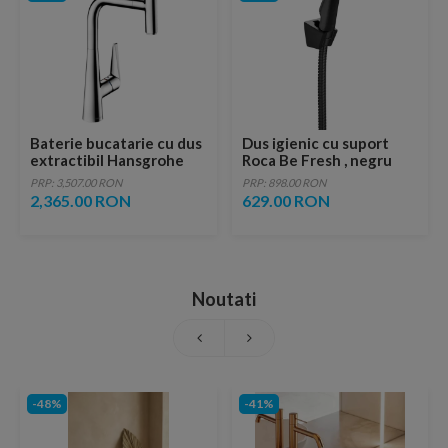
Baterie bucatarie cu dus
Dus igienic cu suport
extractibil Hansgrohe
Roca Be Fresh , negru
Talis Select M51 300 1
(brushed titanium black)
PRP: 3,507.00 RON
PRP: 898.00 RON
functie crom lucios
2,365.00 RON
629.00 RON
Noutati
-48%
-41%