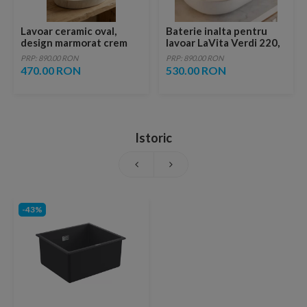
Lavoar ceramic oval,
Baterie inalta pentru
design marmorat crem
lavoar LaVita Verdi 220,
lucios cu vene aurii,
fara ventil, brushed
PRP: 890.00 RON
PRP: 890.00 RON
ventil inclus
copper
470.00 RON
530.00 RON
Istoric
-43%