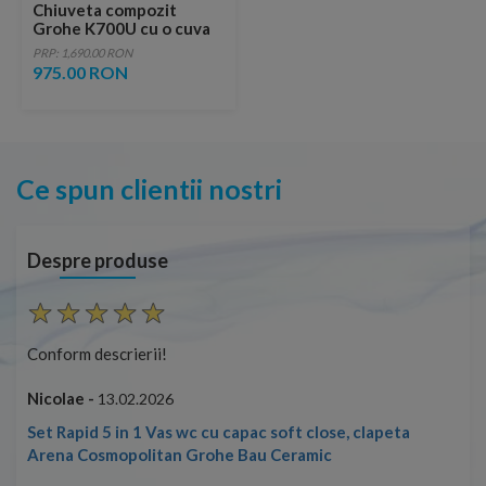
Chiuveta compozit
Grohe K700U cu o cuva
45.7x40.6 cm negru
PRP: 1,690.00 RON
granit
975.00 RON
Ce spun clientii nostri
Despre produse
Conform descrierii!
Con
Nicolae -
Nic
13.02.2026
Set Rapid 5 in 1 Vas wc cu capac soft close, clapeta
Arena Cosmopolitan Grohe Bau Ceramic