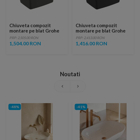
Chiuveta compozit
Chiuveta compozit
montare pe blat Grohe
montare pe blat Grohe
K700 61x46 cm granit gri
K700 61x46 cm negru
PRP: 2,505.00 RON
PRP: 2,413.00 RON
granit
1,504.00 RON
1,416.00 RON
Noutati
-48%
-41%