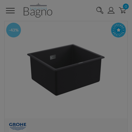
0
-43%