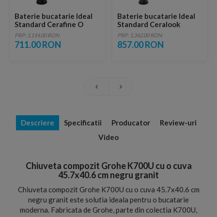
Baterie bucatarie Ideal
Baterie bucatarie Ideal
Standard Cerafine O
Standard Ceralook
negru mat
BlueStart negru mat
PRP: 1,114.00 RON
PRP: 1,342.00 RON
monocomanda
711.00 RON
857.00 RON
Descriere
Specificatii
Producator
Review-uri
Video
Chiuveta compozit Grohe K700U cu o cuva
45.7x40.6 cm negru granit
Chiuveta compozit Grohe K700U cu o cuva 45.7x40.6 cm
negru granit este solutia ideala pentru o bucatarie
moderna. Fabricata de Grohe, parte din colectia K700U,