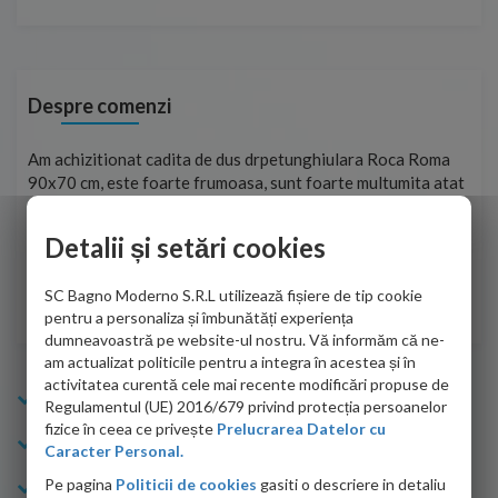
Despre comenzi
t
Am achizitionat cadita de dus drpetunghiulara Roca Roma
Foa
90x70 cm, este foarte frumoasa, sunt foarte multumita atat
pe 
de personalul firmei dvs. cu care am colaborat in obtinerea
ace
infiormatiilor solicitate cat si de firma de curierat care a
Detalii și setări cookies
Cri
adus coletul in siguranta.Numai bine, va doresc!
SC Bagno Moderno S.R.L utilizează fișiere de tip cookie
Sofrone Viviana -
28.07.2026
pentru a personaliza și îmbunătăți experiența
dumneavoastră pe website-ul nostru. Vă informăm că ne-
am actualizat politicile pentru a integra în acestea și în
activitatea curentă cele mai recente modificări propuse de
Info Bagno
Regulamentul (UE) 2016/679 privind protecția persoanelor
fizice în ceea ce privește
Prelucrarea Datelor cu
Cumparaturi
Caracter Personal.
Pe pagina
Politicii de cookies
gasiti o descriere in detaliu
Suport clienti