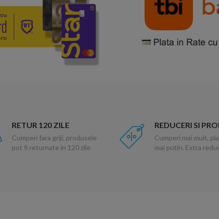
RETUR 120 ZILE
REDUCERI SI PR
Cumperi fara griji, produsele
Cumperi mai mult, pla
pot fi returnate in 120 zile
mai putin. Extra red