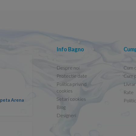
Info Bagno
Cump
Despre noi
Cum 
Protectie date
Cum p
Politica privind
Livra
Conform descrierii!
cookies
Rate
Setari cookies
lapeta Arena
Nicolae -
Politi
13.02.2026
Blog
Designeri