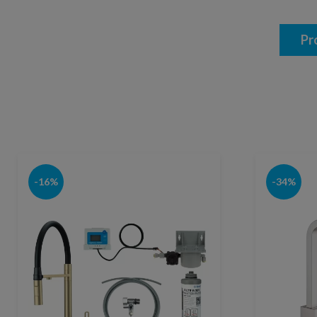
Pr
-16%
-34%