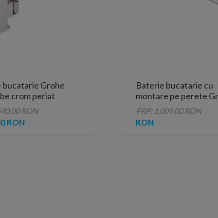
e bucatarie Grohe
Baterie bucatarie cu
be crom periat
montare pe perete G
teel
Eurosmart crom lucio
540.00 RON
PRP: 1,009.00 RON
00 RON
RON