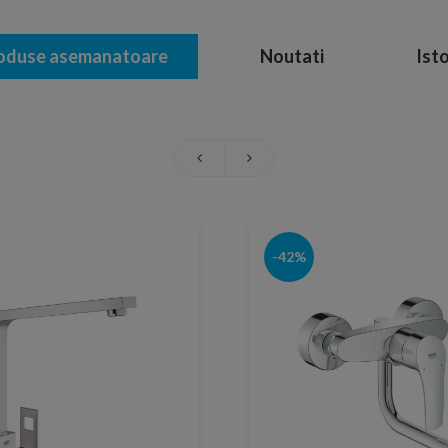
oduse asemanatoare
Noutati
Isto
-42%