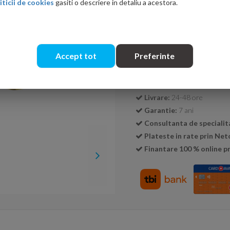
iticii de cookies
gasiti o descriere in detaliu a acestora.
Cantitate:
Accept tot
Preferinte
Transport GRATUIT la c
Livrare:
24-48 ore
Garantie:
7 ani
Consultanta de specialit
Plateste in rate prin Ne
Finantare 100 % online pr