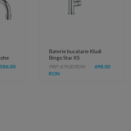
Baterie bucatarie Kludi
rohe
Bingo Star XS
s
586.00
698.00
PRP: 879.00 RON
RON