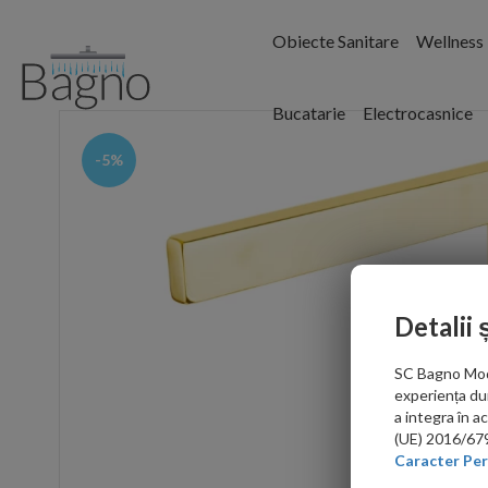
Obiecte Sanitare
Wellness
Bucatarie
Electrocasnice
-5%
Detalii 
SC Bagno Moder
experiența du
a integra în 
(UE) 2016/679 
Caracter Per