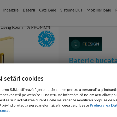
Incalzire
Baterii
Cazi Baie
Sisteme Dus
Mobilier baie
P
Living Room
% PROMO%
Baterie bucata
lucios monoc
și setări cookies
Cod:
FDSFD1-ZFR-4-55
no S.R.L utilizează fișiere de tip cookie pentru a personaliza și îmbunăt
PRP: 915.00 RON
mneavoastră pe website-ul nostru. Vă informăm că ne-am actualizat poli
878.00 RON
acestea și în activitatea curentă cele mai recente modificări propuse de 
privind protecția persoanelor fizice în ceea ce privește
Prelucrarea Dat
Ati gasit in alta p
sonal.