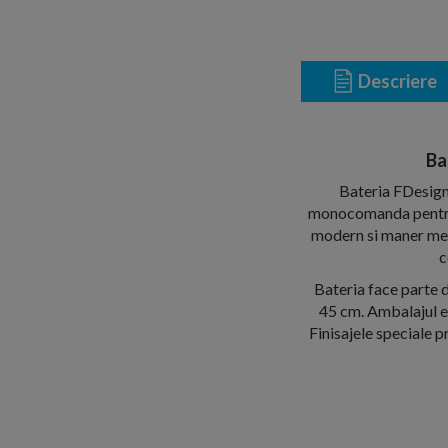
Descriere
Ba
Bateria FDesign
monocomanda pentru un
modern si maner meta
c
Bateria face parte d
45 cm. Ambalajul es
Finisajele speciale p