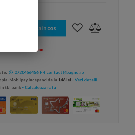
Adauga in cos
omenzi peste 600 Ron.
ate:
0720456456
contact@bagno.ro
topia-Mobilpay incepand de la
146 lei
- Vezi detalii
in tbi bank
- Calculeaza rata