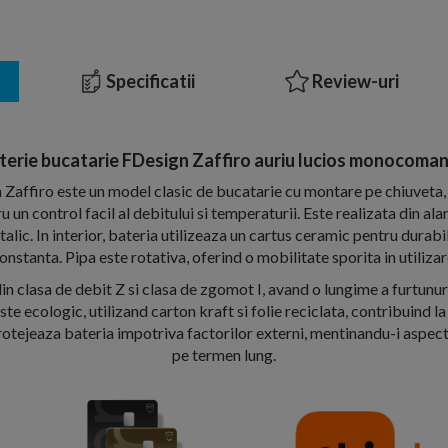
Specificatii
Review-uri
terie bucatarie FDesign Zaffiro auriu lucios monocoma
 Zaffiro este un model clasic de bucatarie cu montare pe chiuveta,
 control facil al debitului si temperaturii. Este realizata din alam
lic. In interior, bateria utilizeaza un cartus ceramic pentru durabi
onstanta. Pipa este rotativa, oferind o mobilitate sporita in utilizar
in clasa de debit Z si clasa de zgomot I, avand o lungime a furtunu
te ecologic, utilizand carton kraft si folie reciclata, contribuind la
rotejeaza bateria impotriva factorilor externi, mentinandu-i aspect
pe termen lung.