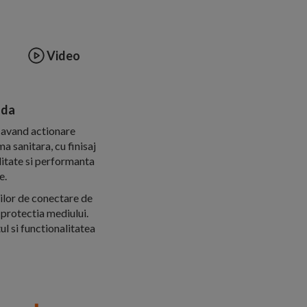
Video
nda
 avand actionare
a sanitara, cu finisaj
litate si performanta
e.
rilor de conectare de
 protectia mediului.
ul si functionalitatea