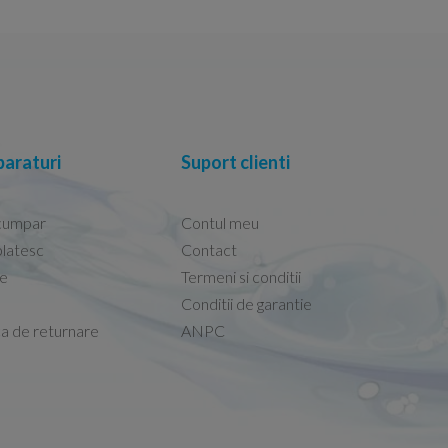
araturi
Suport clienti
cumpar
Contul meu
latesc
Contact
re
Termeni si conditii
Capacele Grohe sunt de bună calitate și se i
Conditii de garantie
Marius -
Capac WC Grohe Bau Cer
ca de returnare
ANPC
08.02.2026