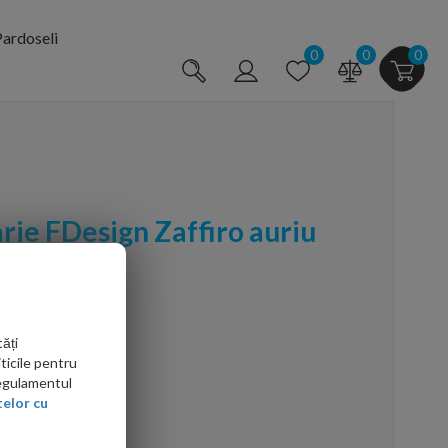
ardoseli
0
0
0
rie FDesign Zaffiro auriu
omanda
ăți
ticile pentru
Regulamentul
elor cu
arte mai ieftin?