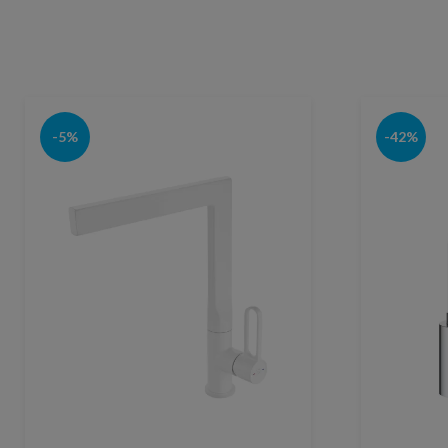
-5%
-42%