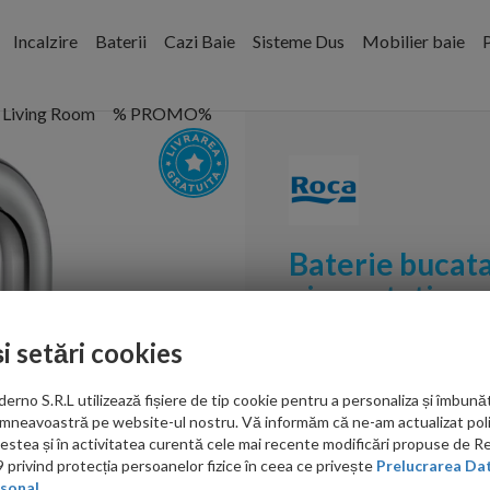
Incalzire
Baterii
Cazi Baie
Sisteme Dus
Mobilier baie
P
Living Room
% PROMO%
Baterie bucata
pipa rotativa 
Cod:
A5A831FC00
și setări cookies
PRP: 895.00 RON
no S.R.L utilizează fișiere de tip cookie pentru a personaliza și îmbunăt
790.00 RON
mneavoastră pe website-ul nostru. Vă informăm că ne-am actualizat poli
acestea și în activitatea curentă cele mai recente modificări propuse de 
privind protecția persoanelor fizice în ceea ce privește
Prelucrarea Dat
Ati gasit in alta p
sonal.