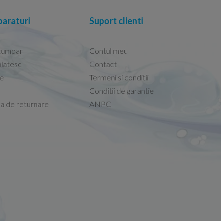
araturi
Suport clienti
cumpar
Contul meu
latesc
Contact
re
Termeni si conditii
Excelenta!
Conditii de garantie
ateral frontal si
Sauna uscata cu infraros
mircea -
ca de returnare
ANPC
90x90xH190 cm
12.10.2025
prompti, corecti !
danes Doina -
04.05.2026