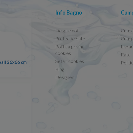
Info Bagno
Cump
Despre noi
Cum 
Protectie date
Cum p
Politica privind
Livra
Calitate / Pret / Ok!
cookies
Rate
Setari cookies
Set PROMO Radaway Nea cada, panou l
all 36x66 cm
Viorel -
Politi
sifon R135 170 x 70 cm
20.10.2025
Blog
Designeri
Comunicare bună livrare rapidă
Andrei Marius -
08.05.2026