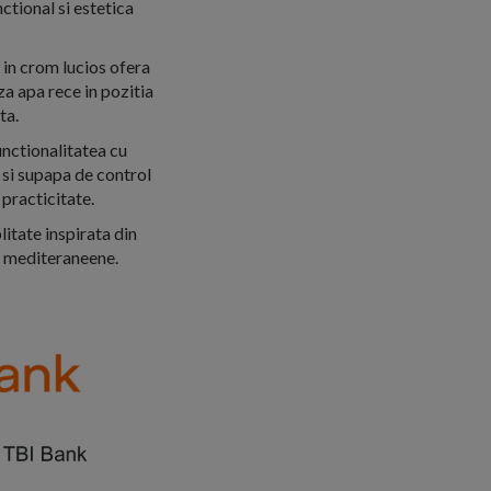
tional si estetica
 in crom lucios ofera
za apa rece in pozitia
ta.
unctionalitatea cu
e si supapa de control
 practicitate.
itate inspirata din
or mediteraneene.