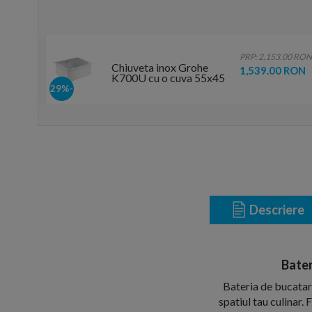
.00 RON
PRP: 2,153.00 RON
Chiuveta inox Grohe
 RON
1,539.00 RON
K700U cu o cuva 55x45
cm
-29%
Descriere
Bater
Bateria de bucatar
spatiul tau culinar.