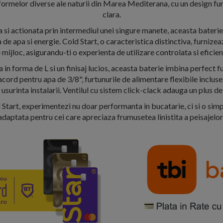
ormelor diverse ale naturii din Marea Mediterana, cu un design func
clara.
si actionata prin intermediul unei singure manete, aceasta baterie
de apa si energie. Cold Start, o caracteristica distinctiva, furnizea
 mijloc, asigurandu-ti o experienta de utilizare controlata si eficien
a in forma de L si un finisaj lucios, aceasta baterie imbina perfect f
racord pentru apa de 3/8", furtunurile de alimentare flexibile inclus
 usurinta instalarii. Ventilul cu sistem click-clack adauga un plus de
tart, experimentezi nu doar performanta in bucatarie, ci si o simpl
adaptata pentru cei care apreciaza frumusetea linistita a peisajel