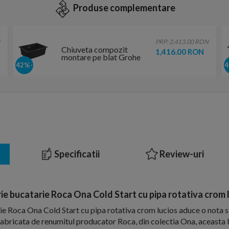
Produse complementare
PRP: 2,413.00 RON
Chiuveta compozit
1,416.00 RON
montare pe blat Grohe
K700 61x46 cm negru
-42%
granit
Specificatii
Review-uri
ie bucatarie Roca Ona Cold Start cu pipa rotativa crom 
ie Roca Ona Cold Start cu pipa rotativa crom lucios aduce o nota si
 Fabricata de renumitul producator Roca, din colectia Ona, aceasta