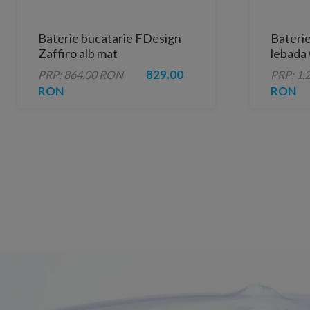
Baterie bucatarie FDesign
Baterie
Zaffiro alb mat
lebada
monocomanda
Cosmop
829.00
PRP: 864.00 RON
PRP: 1,
RON
RON