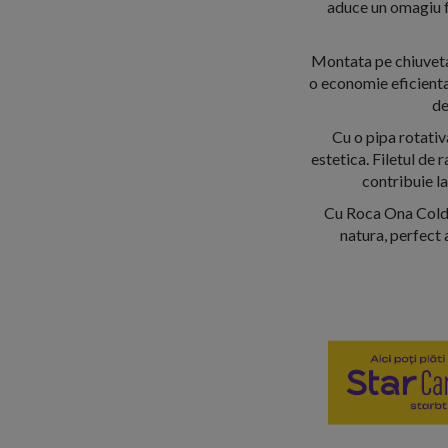
aduce un omagiu f
Montata pe chiuveta 
o economie eficienta 
de
Cu o pipa rotativ
estetica. Filetul de 
contribuie la
Cu Roca Ona Cold S
natura, perfect 