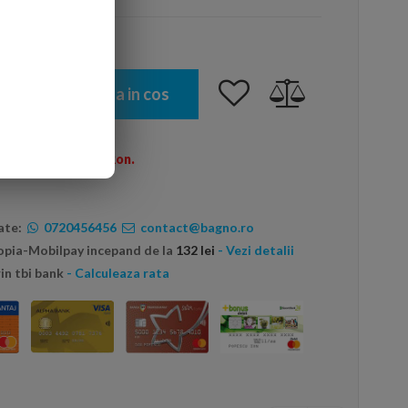
Adauga in cos
omenzi peste 600 Ron.
ate:
0720456456
contact@bagno.ro
topia-Mobilpay incepand de la
132 lei
- Vezi detalii
in tbi bank
- Calculeaza rata