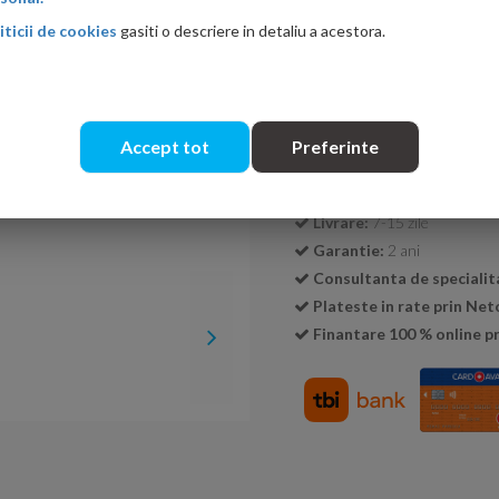
iticii de cookies
gasiti o descriere in detaliu a acestora.
Cantitate:
Accept tot
Preferinte
Transport GRATUIT la c
Livrare:
7-15 zile
Garantie:
2 ani
Consultanta de specialit
Plateste in rate prin Ne
Finantare 100 % online pr