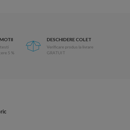
OMOTII
DESCHIDERE COLET
testi
Verificare produs la livrare
ucere 5 %
GRATUIT
ric