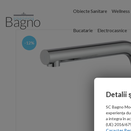
Obiecte Sanitare
Wellness
Bucatarie
Electrocasnice
-12%
Detalii 
SC Bagno Moder
experiența du
a integra în 
(UE) 2016/679 
Caracter Per