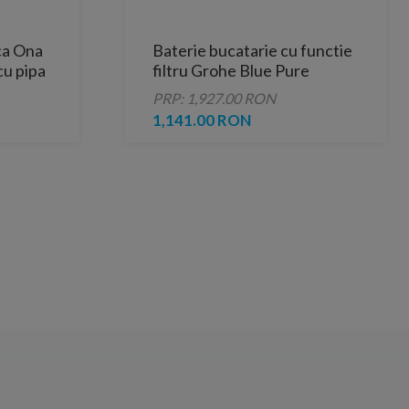
ca Ona
Baterie bucatarie cu functie
cu pipa
filtru Grohe Blue Pure
Baucurve crom lucios
PRP: 1,927.00 RON
1,141.00 RON