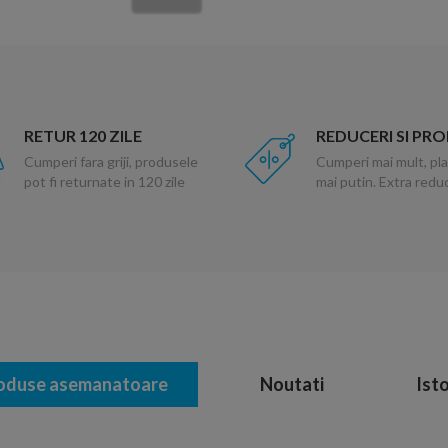
RETUR 120 ZILE
REDUCERI SI PR
Cumperi fara griji, produsele
Cumperi mai mult, pla
pot fi returnate in 120 zile
mai putin. Extra red
oduse asemanatoare
Noutati
Isto