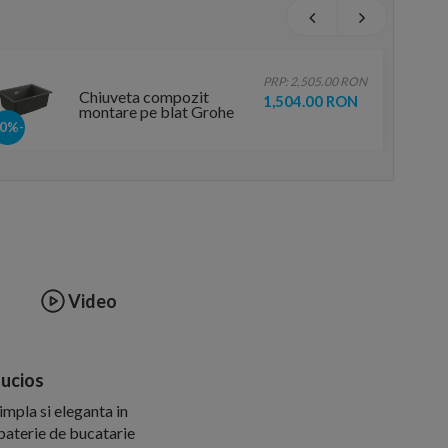
PRP: 2,505.00 RON
Chiuveta compozit
1,504.00 RON
montare pe blat Grohe
K700 61x46 cm granit
-40%
gri
Video
lucios
mpla si eleganta in
 baterie de bucatarie