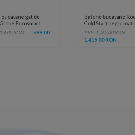
 bucatarie gat de
Baterie bucatarie Ro
 Grohe Eurosmart
Cold Start negru mat 
olitan crom lucios
rotativa
699.00
204.00 RON
PRP: 1,762.00 RON
1,415.00 RON