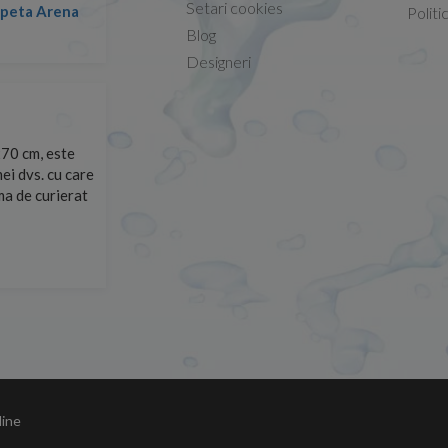
Setari cookies
lapeta Arena
Nicolae -
Politi
13.02.2026
Blog
Designeri
70 cm, este
Foarte prompți, am cerut detalii despre produs care nu
ei dvs. cu care
primit imediat. După ce am plasat comanda, aceasta a 
rma de curierat
Mulțumesc!
Cristina Opre -
10.07.2026
line