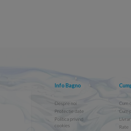
Info Bagno
Cump
Despre noi
Cum 
Protectie date
Cum p
Politica privind
Livra
Conform descrierii!
cookies
Rate