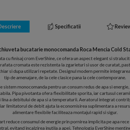
escriere
Specificatii
Review
 chiuveta bucatarie monocomanda Roca Mencia Cold Sta
ta cu finisaj crom EverShine, ce ofera un aspect elegant si straluci
rafata cromata este rezistenta la zgarieturi si usor de curatat, pastr
hiar si dupa utilizari repetate. Designul modern permite integrare
tip de amenajare, de la cele clasice pana la cele contemporane.
e sistem monocomanda pentru un consum redus de apa si energie, a
tabila. Pipa pivotanta ofera flexibilitate sporita, iar cartusul cera
i lina a debitului de apa si a temperaturii. Aeratorul integrat contri
iar limitatorul de debit ajuta la economisirea suplimentara a resurs
alimentare flexibile faciliteaza montajul rapid si sigur.
rt reduce consumul de energie prin pornirea implicita pe apa rec
tral, evitand incalzirea inutila a apei. Tehnologia EverShine ment