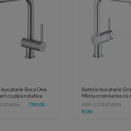
e bucatarie Roca Ona
Baterie bucatarie Gr
art cu pipa rotativa
Minta crom lucios cu 
cios
extractibil
790.00
95.00 RON
PRP: 1,578.00 RON
RON