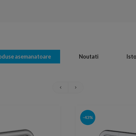
oduse asemanatoare
Noutati
Isto
-43%