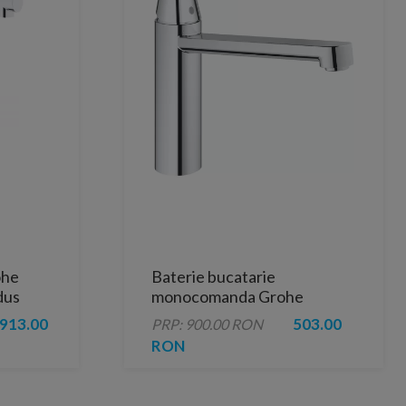
ohe
Baterie bucatarie
dus
monocomanda Grohe
Eurosmart Cosmopolitan
913.00
503.00
PRP: 900.00 RON
crom lucios
RON