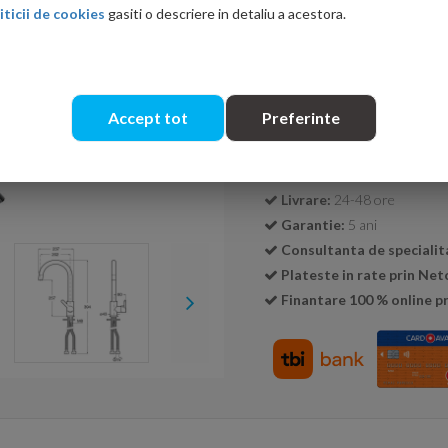
iticii de cookies
gasiti o descriere in detaliu a acestora.
Cantitate:
Accept tot
Preferinte
Transport GRATUIT la c
Livrare:
24-48 ore
Garantie:
5 ani
Consultanta de specialit
Plateste in rate prin Ne
Finantare 100 % online pr