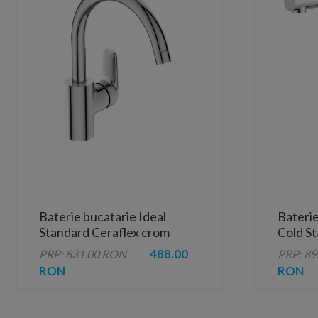
Baterie bucatarie Ideal
Bateri
Standard Ceraflex crom
Cold St
lucios monocomanda
crom lu
488.00
PRP: 831.00 RON
PRP: 8
RON
RON