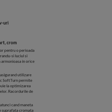
-uri
rt, crom
tor pentru o perioada
andu-si luciul si
a armonioasa in orice
sigurand utilizare
mic SoftTurn permite
buie la optimizarea
elor. Racordurile de
e atunci cand maneta
ine suprafata cromata