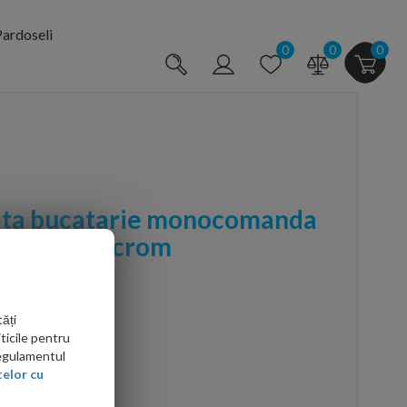
ardoseli
0
0
0
eta bucatarie monocomanda
old Start, crom
ăți
ticile pentru
Regulamentul
elor cu
arte mai ieftin?