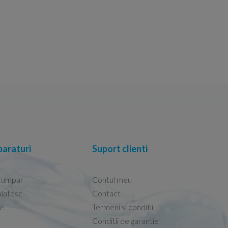
araturi
Suport clienti
cumpar
Contul meu
latesc
Contact
re
Termeni si conditii
Capacele Grohe sunt de bună calitate și se i
Conditii de garantie