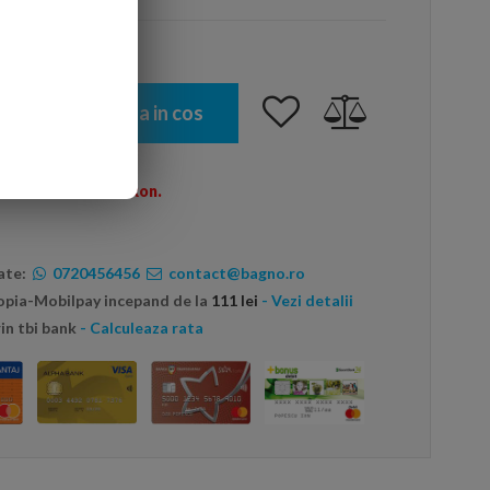
Adauga in cos
omenzi peste 600 Ron.
ate:
0720456456
contact@bagno.ro
topia-Mobilpay incepand de la
111 lei
- Vezi detalii
in tbi bank
- Calculeaza rata