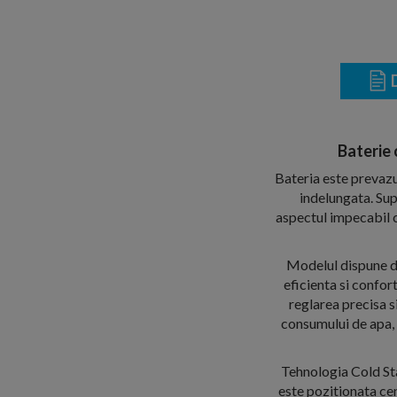
D
Baterie
Bateria este prevazu
indelungata. Sup
aspectul impecabil c
Modelul dispune d
eficienta si confor
reglarea precisa s
consumului de apa, 
Tehnologia Cold Sta
este pozitionata cen