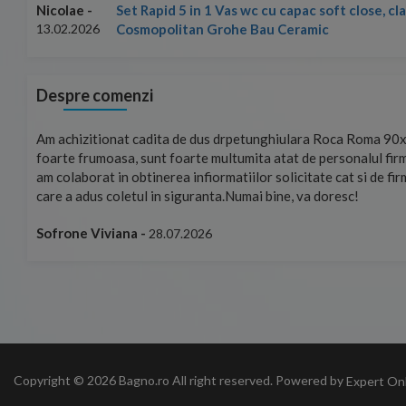
Set Rapid 5 in 1 Vas wc cu capac soft close, c
Nicolae -
Cosmopolitan Grohe Bau Ceramic
13.02.2026
Despre comenzi
mand!
Am achizitionat cadita de dus drpetunghiulara Roca Roma 90x
foarte frumoasa, sunt foarte multumita atat de personalul firm
am colaborat in obtinerea infiormatiilor solicitate cat si de fi
care a adus coletul in siguranta.Numai bine, va doresc!
Sofrone Viviana -
28.07.2026
Copyright © 2026 Bagno.ro All right reserved. Powered by
Expert On