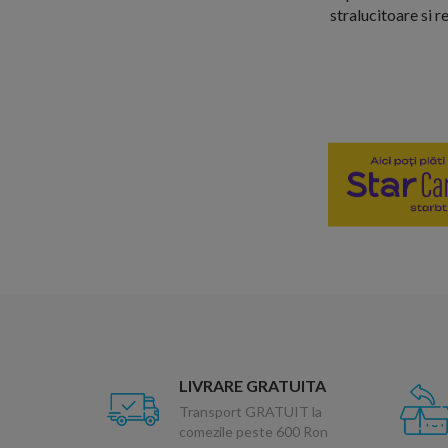
stralucitoare si r
LIVRARE GRATUITA
Transport GRATUIT la
comezile peste 600 Ron