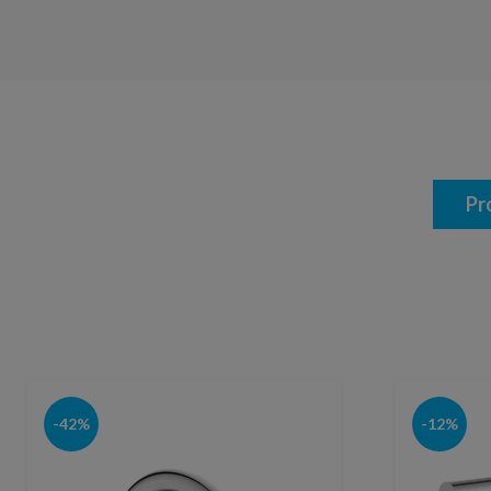
Pr
-42%
-12%