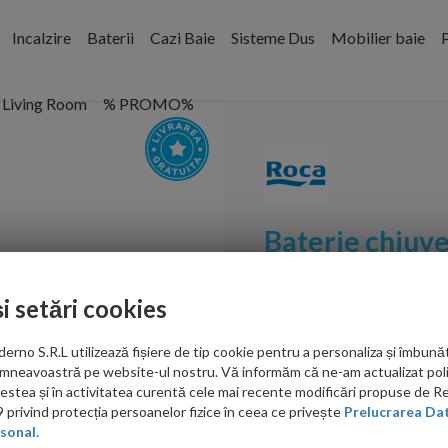
Incalzire
Baterii
Cazi Baie
Sisteme Dus
Mobilier baie
P
Living Room
% PROMO%
Baterie chiuv
Roca Mencia C
și setări cookies
Cod:
A5A7409C00
no S.R.L utilizează fișiere de tip cookie pentru a personaliza și îmbunăt
PRP: 1,038.00 RON
mneavoastră pe website-ul nostru. Vă informăm că ne-am actualizat poli
667.00 RON
acestea și în activitatea curentă cele mai recente modificări propuse de 
privind protecția persoanelor fizice în ceea ce privește
Prelucrarea Dat
Ati gasit in alta p
sonal.