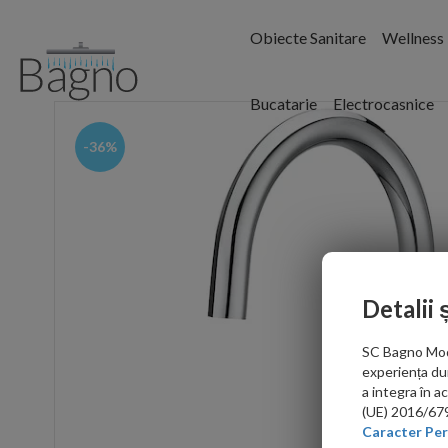
Obiecte Sanitare
Wellness
Bucatarie
Electrocasnice
-36%
Detalii 
SC Bagno Moder
experiența du
a integra în 
(UE) 2016/679 
Caracter Per