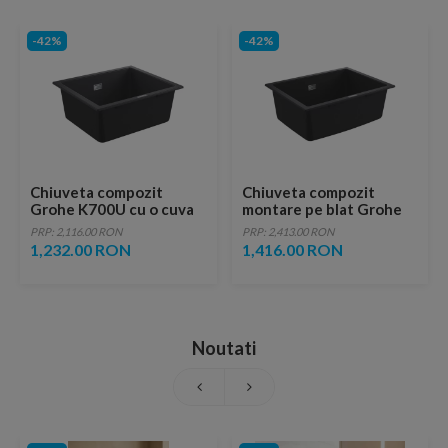
-42%
-42%
Chiuveta compozit
Chiuveta compozit
Grohe K700U cu o cuva
montare pe blat Grohe
53.3x45.7 cm negru
K700 61x46 cm negru
PRP: 2,116.00 RON
PRP: 2,413.00 RON
granit
granit
1,232.00 RON
1,416.00 RON
Noutati