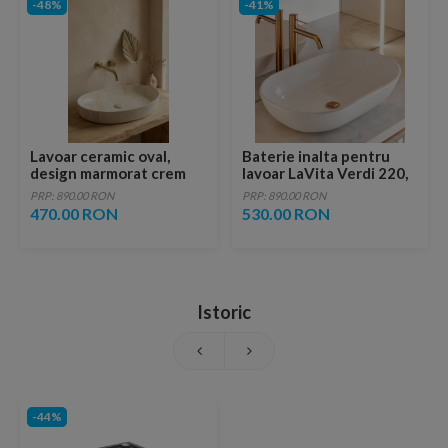
-48%
-41%
Lavoar ceramic oval,
Baterie inalta pentru
design marmorat crem
lavoar LaVita Verdi 220,
lucios cu vene aurii,
fara ventil, brushed
PRP: 890.00 RON
PRP: 890.00 RON
ventil inclus
copper
470.00 RON
530.00 RON
Istoric
-44%