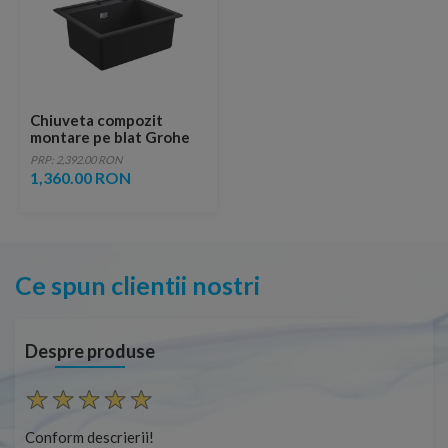
Chiuveta compozit
montare pe blat Grohe
K700 56x51 cm negru
PRP: 2,392.00 RON
granit
1,360.00 RON
Ce spun clientii nostri
Despre produse
Conform descrierii!
Con