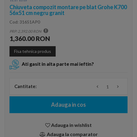
Chiuveta compozit montare pe blat Grohe K700
56x51 cm negru granit
Cod:
31651AP0
PRP: 2,392.00 RON
1,360.00 RON
Fisa tehnica produs
Ati gasit in alta parte mai ieftin?
Cantitate:
Adauga in cos
Adauga in wishlist
Adauga la comparator