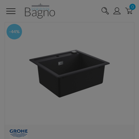
0
-44%