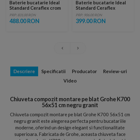
Baterie bucatarie Ideal
Baterie bucatarie Ideal
Standard Ceraflex crom
Standard Ceraflex
lucios monocomanda
BlueStart crom lucios
PRP: 831.00 RON
PRP: 906.00 RON
monocomanda
488.00 RON
399.00 RON
Descriere
Specificatii
Producator
Review-uri
Video
Chiuveta compozit montare pe blat Grohe K700
56x51 cm negru granit
Chiuveta compozit montare pe blat Grohe K700 56x51 cm
negru granit este alegerea perfecta pentru bucatariile
moderne, oferind un design elegant si functionalitate
superioara. Fabricata de Grohe, aceasta chiuveta face