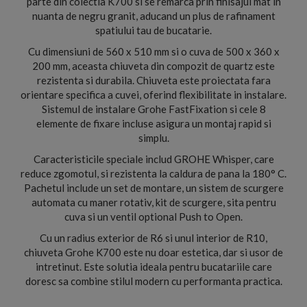
parte din colectia K700 si se remarca prin finisajul mat in
nuanta de negru granit, aducand un plus de rafinament
spatiului tau de bucatarie.
Cu dimensiuni de 560 x 510 mm si o cuva de 500 x 360 x
200 mm, aceasta chiuveta din compozit de quartz este
rezistenta si durabila. Chiuveta este proiectata fara
orientare specifica a cuvei, oferind flexibilitate in instalare.
Sistemul de instalare Grohe FastFixation si cele 8
elemente de fixare incluse asigura un montaj rapid si
simplu.
Caracteristicile speciale includ GROHE Whisper, care
reduce zgomotul, si rezistenta la caldura de pana la 180° C.
Pachetul include un set de montare, un sistem de scurgere
automata cu maner rotativ, kit de scurgere, sita pentru
cuva si un ventil optional Push to Open.
Cu un radius exterior de R6 si unul interior de R10,
chiuveta Grohe K700 este nu doar estetica, dar si usor de
intretinut. Este solutia ideala pentru bucatariile care
doresc sa combine stilul modern cu performanta practica.