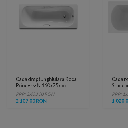
Cada dreptunghiulara Roca
Cada re
Princess-N 160x75 cm
Standa
80 cm
PRP: 2,433.00 RON
PRP: 1,
2,107.00 RON
1,020.