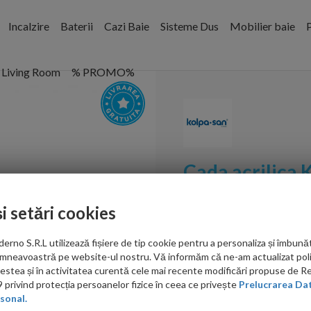
Incalzire
Baterii
Cazi Baie
Sisteme Dus
Mobilier baie
P
Living Room
% PROMO%
Cada acrilica
Cod:
752910
și setări cookies
PRP: 1,599.00 RON
no S.R.L utilizează fișiere de tip cookie pentru a personaliza și îmbunăt
1,259.00 RON
mneavoastră pe website-ul nostru. Vă informăm că ne-am actualizat poli
acestea și în activitatea curentă cele mai recente modificări propuse de 
Ati gasit in alta p
privind protecția persoanelor fizice în ceea ce privește
Prelucrarea Dat
sonal.