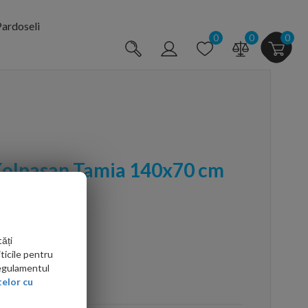
ardoseli
0
0
0
 Kolpasan Tamia 140x70 cm
ăți
ticile pentru
Regulamentul
arte mai ieftin?
elor cu