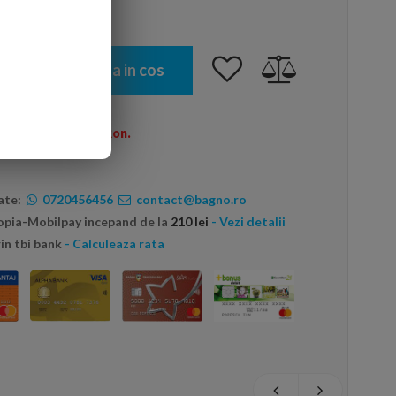
Adauga in cos
omenzi peste 600 Ron.
ate:
0720456456
contact@bagno.ro
topia-Mobilpay incepand de la
210 lei
- Vezi detalii
in tbi bank
- Calculeaza rata