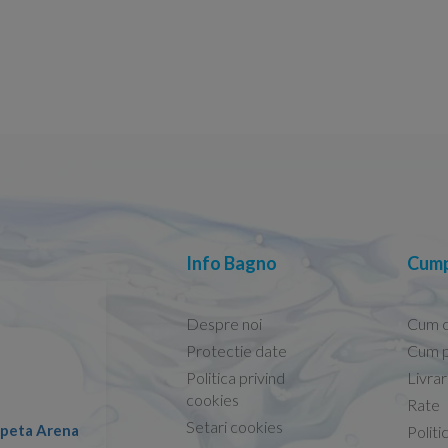
Info Bagno
Cump
Despre noi
Cum 
Protectie date
Cum p
Politica privind
Livra
Conform descrierii!
cookies
Rate
Setari cookies
lapeta Arena
Nicolae -
Politi
13.02.2026