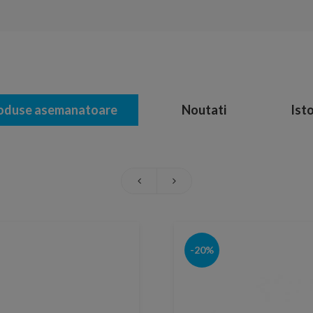
oduse asemanatoare
Noutati
Isto
-20%