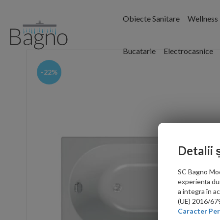
Obiecte Sanitare
Wellness
Bucatarie
Electrocasnice
-22%
Detalii 
SC Bagno Moder
experiența du
a integra în 
(UE) 2016/679 
Caracter Per