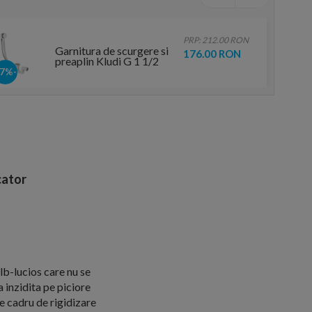
PRP: 212.00 RON
Garnitura de scurgere si
176.00 RON
preaplin Kludi G 1 1/2
-17%
ator
lb-lucios care nu se
 inzidita pe piciore
e cadru de rigidizare