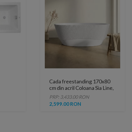
Cada freestanding 170x80
cm din acril Coloana Sia Line,
acril alb lucios
PRP: 3,433.00 RON
2,599.00 RON