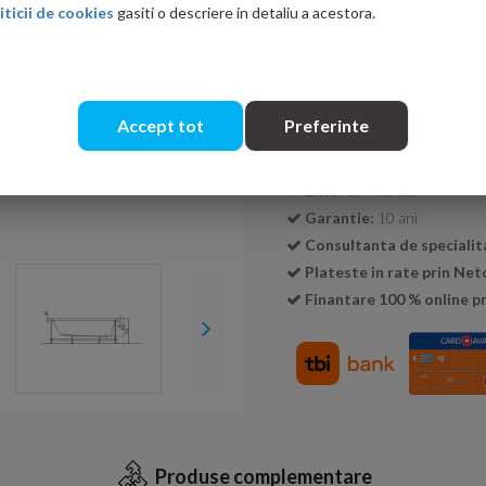
iticii de cookies
gasiti o descriere in detaliu a acestora.
Cantitate:
Accept tot
Preferinte
Transport GRATUIT la c
Livrare:
7-15 zile
Garantie:
10 ani
Consultanta de specialit
Plateste in rate prin Ne
Finantare 100 % online pr
Produse complementare