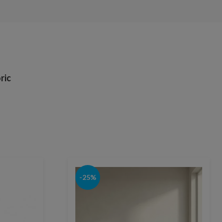
ric
-25%