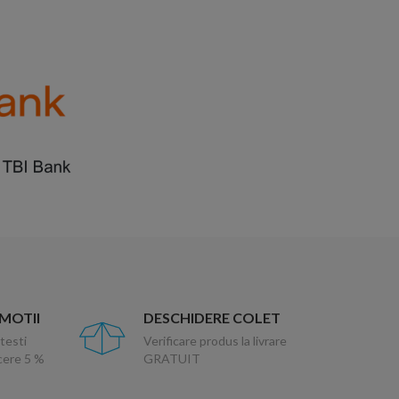
OMOTII
DESCHIDERE COLET
testi
Verificare produs la livrare
ucere 5 %
GRATUIT