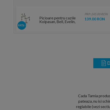
PRP: 245.00 RON
Picioare pentru cazile
139.00 RON
Kolpasan, Bell, Evelin,
Elektra si Tamia
-44%
D
Cada Tamia produsa 
pateaza, nu isi sch
reglabile (vezi sect