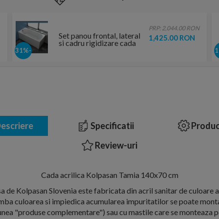
PRP: 2,044.00 RON
Set panou frontal, lateral
1,425.00 RON
si cadru rigidizare cada
incastrata Kolpasan
-31%
Tamia 140x70 cm
escriere
Specificatii
Produc
Review-uri
Cada acrilica Kolpasan Tamia 140x70 cm
de Kolpasan Slovenia este fabricata din acril sanitar de culoare a
imba culoarea si impiedica acumularea impuritatilor se poate monta
iunea "produse complementare") sau cu mastile care se monteaza p