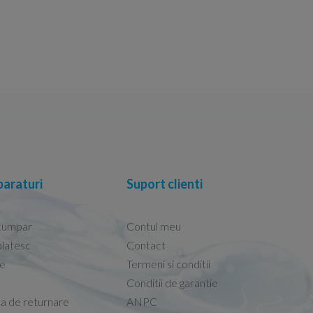
araturi
Suport clienti
cumpar
Contul meu
latesc
Contact
re
Termeni si conditii
Capacele Grohe sunt de bună calitate și se i
Conditii de garantie
Marius -
Capac WC Grohe Bau Cer
ca de returnare
ANPC
08.02.2026