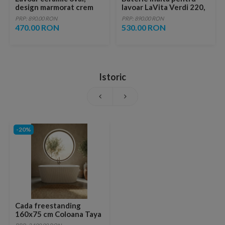
design marmorat crem
lavoar LaVita Verdi 220,
lucios cu vene aurii,
fara ventil, brushed
PRP: 890.00 RON
PRP: 890.00 RON
ventil inclus
copper
470.00 RON
530.00 RON
Istoric
-20%
Cada freestanding
160x75 cm Coloana Taya
Line, acril alb lucios