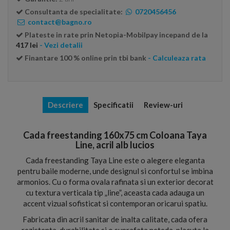
Consultanta de specialitate:
0720456456
contact@bagno.ro
Plateste in rate prin Netopia-Mobilpay incepand de la
417 lei
- Vezi detalii
Finantare 100 % online prin tbi bank
- Calculeaza rata
Descriere
Specificatii
Review-uri
Cada freestanding 160x75 cm Coloana Taya
Line, acril alb lucios
Cada freestanding Taya Line este o alegere eleganta
pentru baile moderne, unde designul si confortul se imbina
armonios. Cu o forma ovala rafinata si un exterior decorat
cu textura verticala tip „line”, aceasta cada adauga un
accent vizual sofisticat si contemporan oricarui spatiu.
Fabricata din acril sanitar de inalta calitate, cada ofera