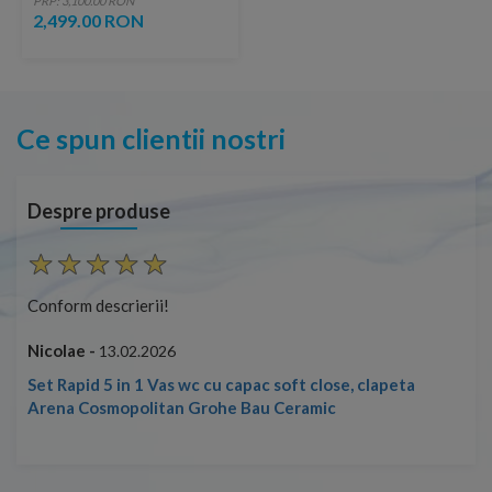
PRP: 3,100.00 RON
2,499.00 RON
Ce spun clientii nostri
Despre produse
Conform descrierii!
Con
Nicolae -
Nic
13.02.2026
Set Rapid 5 in 1 Vas wc cu capac soft close, clapeta
Arena Cosmopolitan Grohe Bau Ceramic