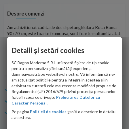
Despre comenzi
t
Am achizitionat cadita de dus drpetunghiulara Roca Roma
Foa
90x70 cm, este foarte frumoasa, sunt foarte multumita atat
pe 
de personalul firmei dvs. cu care am colaborat in obtinerea
ace
infiormatiilor solicitate cat si de firma de curierat care a
Detalii și setări cookies
Cri
adus coletul in siguranta.Numai bine, va doresc!
SC Bagno Moderno S.R.L utilizează fișiere de tip cookie
Sofrone Viviana -
28.07.2026
pentru a personaliza și îmbunătăți experiența
dumneavoastră pe website-ul nostru. Vă informăm că ne-
am actualizat politicile pentru a integra în acestea și în
activitatea curentă cele mai recente modificări propuse de
Info Bagno
Regulamentul (UE) 2016/679 privind protecția persoanelor
fizice în ceea ce privește
Prelucrarea Datelor cu
Cumparaturi
Caracter Personal.
Pe pagina
Politicii de cookies
gasiti o descriere in detaliu
Suport clienti
a acestora.