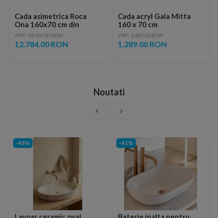
Cada asimetrica Roca
Cada acryl Gala Mitta
Ona 160x70 cm din
160 x 70 cm
Stonex alb cu panouri si
PRP: 14,494.00 RON
PRP: 1,485.00 RON
instalare pe stanga
12,784.00 RON
1,289.00 RON
Noutati
-48%
-41%
Lavoar ceramic oval,
Baterie inalta pentru