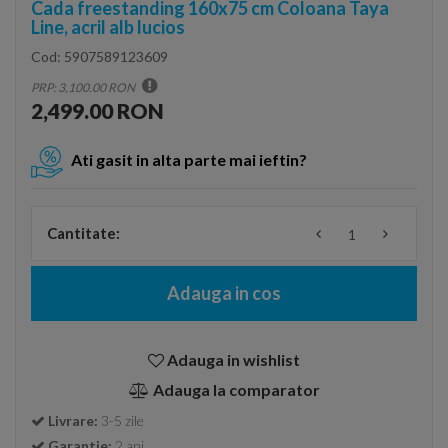
Cada freestanding 160x75 cm Coloana Taya
Line, acril alb lucios
Cod:
5907589123609
PRP: 3,100.00 RON
2,499.00 RON
Ati gasit in alta parte mai ieftin?
Cantitate:
Adauga in cos
Adauga in wishlist
Adauga la comparator
Livrare:
3-5 zile
Garantie:
2 ani