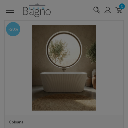
0
-20%
Coloana