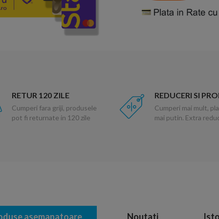
RETUR 120 ZILE
REDUCERI SI PR
Cumperi fara griji, produsele
Cumperi mai mult, pla
pot fi returnate in 120 zile
mai putin. Extra red
oduse asemanatoare
Noutati
Isto