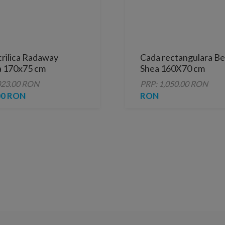
crilica Radaway
Cada rectangulara B
a 170x75 cm
Shea 160X70 cm
023.00 RON
PRP: 1,050.00 RON
00 RON
RON