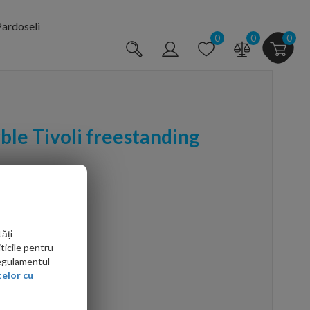
ardoseli
0
0
0
le Tivoli freestanding
m
ăți
ticile pentru
Regulamentul
elor cu