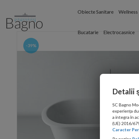
Obiecte Sanitare
Wellness
Bucatarie
Electrocasnice
-39%
Detalii 
SC Bagno Moder
experiența du
a integra în 
(UE) 2016/679 
Caracter Per
Pe pagina
Pol