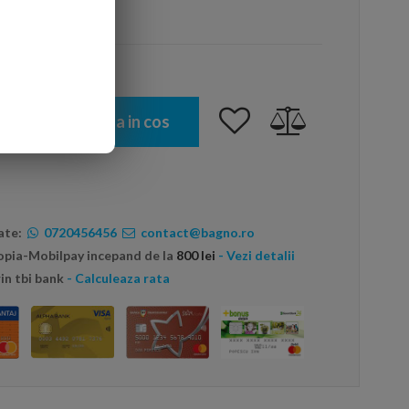
arte mai ieftin?
Adauga in cos
ate:
0720456456
contact@bagno.ro
topia-Mobilpay incepand de la
800 lei
- Vezi detalii
in tbi bank
- Calculeaza rata