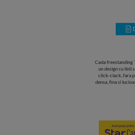
D
Cada freestanding T
un design cu linii
click-clack, fara 
densa, fina si luci