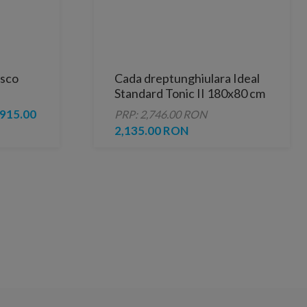
esco
Cada dreptunghiulara Ideal
Standard Tonic II 180x80 cm
alb lucios
915.00
PRP: 2,746.00 RON
2,135.00 RON