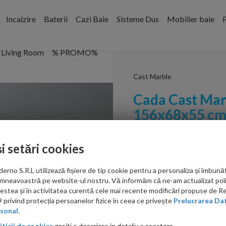
Incalzire
Baterii
Cazi Baie
Sisteme Dus
Mobilier baie
P
Living Room
% PROMO%
Cast Marble
Cada Cast Marb
156x68x55 c
Cod:
630454161003
și setări cookies
PRP: 7,848.00 RON
no S.R.L utilizează fișiere de tip cookie pentru a personaliza și îmbunăt
4,799.00 RON
mneavoastră pe website-ul nostru. Vă informăm că ne-am actualizat poli
Produsul beneficiaza
acestea și în activitatea curentă cele mai recente modificări propuse de 
de extrareducere in
privind protecția persoanelor fizice în ceea ce privește
Prelucrarea Dat
cos.
sonal.
iticii de cookies
gasiti o descriere in detaliu a acestora.