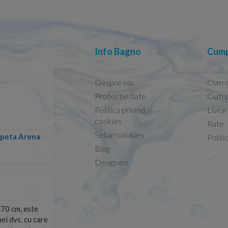
Info Bagno
Cump
Despre noi
Cum 
Protectie date
Cum p
Politica privind
Livra
Conform descrierii!
cookies
Rate
Setari cookies
lapeta Arena
Nicolae -
Politi
13.02.2026
Blog
Designeri
70 cm, este
Foarte prompți, am cerut detalii despre produs care nu
ei dvs. cu care
primit imediat. După ce am plasat comanda, aceasta a 