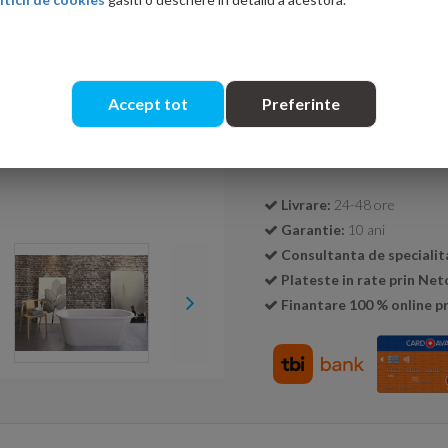
Ati gasit in alta p
Accept tot
Preferinte
Cantitate:
Livrare:
24-48 ore
Garantie:
10 ani
Consultanta de specialit
Plateste in rate prin Ne
Finantare 100 % online pr