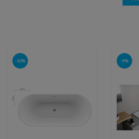
-10%
-9%