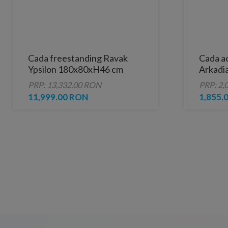
Cada freestanding Ravak
Cada a
Ypsilon 180x80xH46 cm
Arkadi
PRP: 13,332.00 RON
PRP: 2,
11,999.00 RON
1,855.