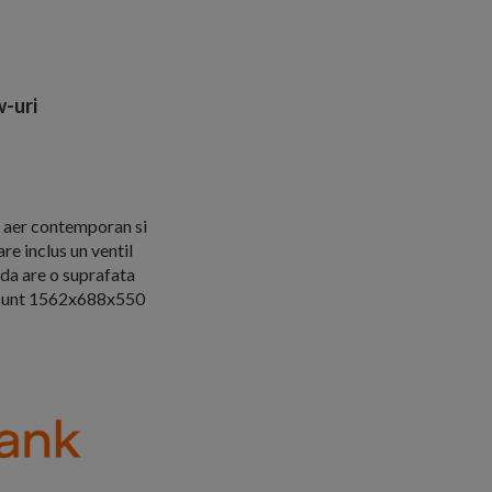
-uri
n aer contemporan si
re inclus un ventil
ada are o suprafata
ia sunt 1562x688x550