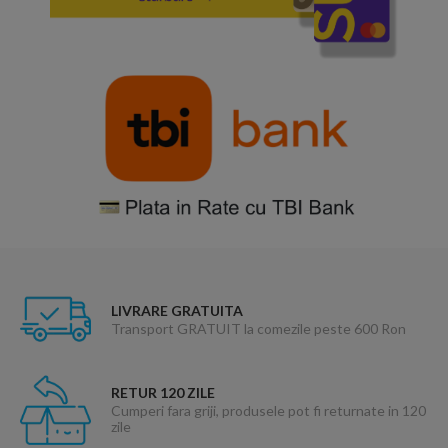
LIVRARE GRATUITA
Transport GRATUIT la comezile peste 600 Ron
RETUR 120 ZILE
Cumperi fara griji, produsele pot fi returnate in 120
zile