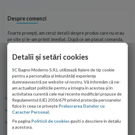
Despre comenzi
ma
Foarte prompți, am cerut detalii despre produs care nu erau
Sun
tat
pe site și le-am primit imediat. După ce am plasat comanda,
per
ea
aceasta a ajuns foarte repede. Mulțumesc!
Raz
Detalii și setări cookies
Cristina Opre -
10.07.2026
SC Bagno Moderno S.R.L utilizează fișiere de tip cookie
pentru a personaliza și îmbunătăți experiența
dumneavoastră pe website-ul nostru. Vă informăm că ne-
am actualizat politicile pentru a integra în acestea și în
activitatea curentă cele mai recente modificări propuse de
Info Bagno
Regulamentul (UE) 2016/679 privind protecția persoanelor
fizice în ceea ce privește
Prelucrarea Datelor cu
Cumparaturi
Caracter Personal.
Pe pagina
Politicii de cookies
gasiti o descriere in detaliu
Suport clienti
a acestora.