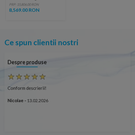
190x90xH61 cm
PRP: 15,806.00 RON
8,569.00 RON
Ce spun clientii nostri
Despre produse
Conform descrierii!
Cap
ușo
Nicolae -
13.02.2026
Mar
Cap