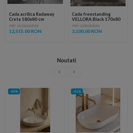
Cada acrilica Radaway
Cada freestanding
Creta 180x80 cm
VELLORA Black 170x80
PRP: 14,518.00 RON
PRP: 3,200.00 RON
12,515.00 RON
3,100.00 RON
Noutati
-48%
-41%