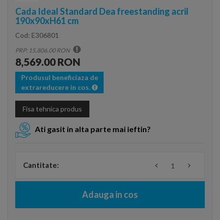
Cada Ideal Standard Dea freestanding acril
190x90xH61 cm
Cod:
E306801
PRP: 15,806.00 RON
8,569.00 RON
Produsul beneficiaza de
extrareducere in cos.
Fisa tehnica produs
Ati gasit in alta parte mai ieftin?
Cantitate:
Adauga in cos