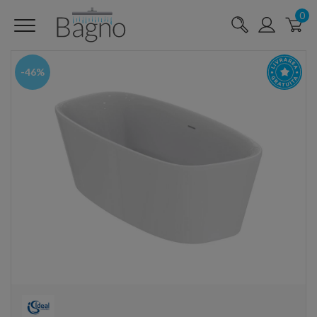
0
-46%