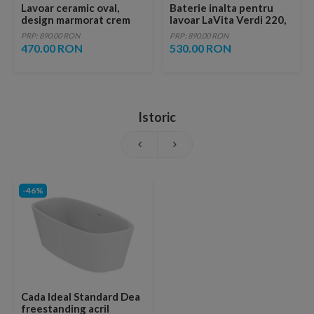
Lavoar ceramic oval,
Baterie inalta pentru
design marmorat crem
lavoar LaVita Verdi 220,
lucios cu vene aurii,
fara ventil, brushed
PRP: 890.00 RON
PRP: 890.00 RON
ventil inclus
copper
470.00 RON
530.00 RON
Istoric
-46%
Cada Ideal Standard Dea
freestanding acril