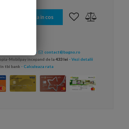
Adauga in cos
ate:
0720456456
contact@bagno.ro
topia-Mobilpay incepand de la
433 lei
- Vezi detalii
in tbi bank
- Calculeaza rata