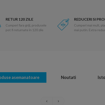
RETUR 120 ZILE
REDUCERI SI PR
Cumperi fara griji, produsele
Cumperi mai mult, pla
pot fi returnate in 120 zile
mai putin. Extra red
oduse asemanatoare
Noutati
Isto