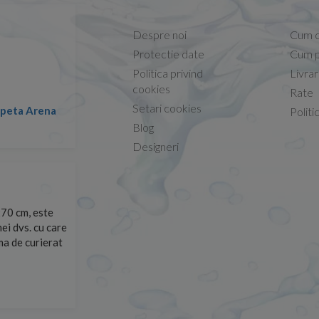
Despre noi
Cum 
Protectie date
Cum p
Politica privind
Livra
Capacele Grohe sunt de bună calitate și se instalează
cookies
Rate
Setari cookies
Marius -
Capac WC Grohe Bau Ceramic al
Politi
08.02.2026
Blog
Designeri
site și le-am
Sunt multumit de produs respectiv de comunicarea cu 
arte repede.
suport.
Razvan Miut -
06.07.2026