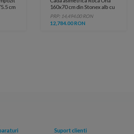
ompozit
Cada asimetrica Roca Ona
75.5 cm
160x70 cm din Stonex alb cu
panouri si instalare pe
PRP: 14,494.00 RON
dreapta
12,784.00 RON
araturi
Suport clienti