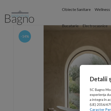
Obiecte Sanitare
Wellness
Bucatarie
Electrocasnice
-14%
Detalii 
SC Bagno Moder
experiența du
a integra în 
(UE) 2016/679 
Caracter Per