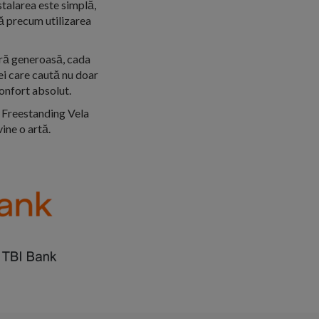
nstalarea este simplă,
tă precum utilizarea
ară generoasă, cada
ei care caută nu doar
confort absolut.
a Freestanding Vela
ine o artă.