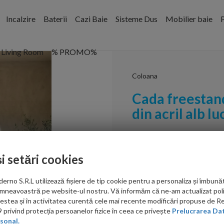
Incalzire
Baterii
Cazi Baie
Sisteme Dus
Mobilier baie
P
Living Room
% PROMO%
Coloana
Cada freestan
din acril alb lu
Cod:
5903351237888
și setări cookies
PRP: 2,999.00 RON
2,599.00 RON
no S.R.L utilizează fișiere de tip cookie pentru a personaliza și îmbunăt
mneavoastră pe website-ul nostru. Vă informăm că ne-am actualizat poli
Ati gasit in alta p
acestea și în activitatea curentă cele mai recente modificări propuse de 
privind protecția persoanelor fizice în ceea ce privește
Prelucrarea Dat
sonal.