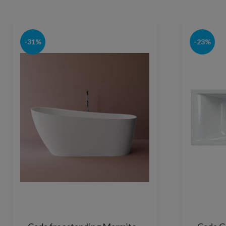
-31%
-23%