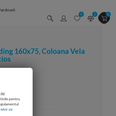
ardoseli
0
0
0
ding 160x75, Coloana Vela
cios
ăți
ticile pentru
arte mai ieftin?
Regulamentul
elor cu