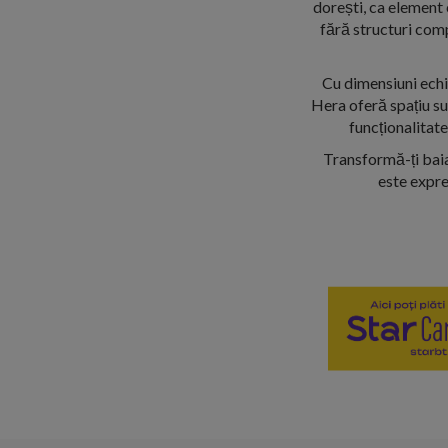
dorești, ca element c
fără structuri comp
Cu dimensiuni echi
Hera oferă spațiu su
funcționalitate
Transformă-ți baia
este expre