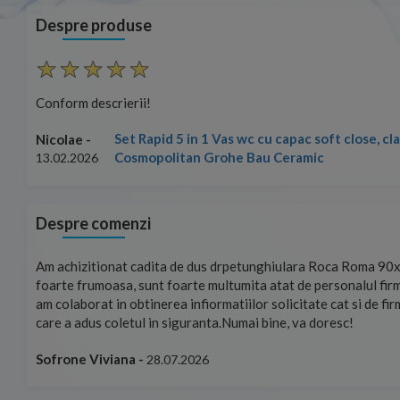
Despre produse
Conform descrierii!
rena
Nicolae -
13.02.2026
Despre comenzi
ste
Foarte prompți, am cerut detalii despre produs care nu erau pe 
u care
primit imediat. După ce am plasat comanda, aceasta a ajuns fo
rierat
Mulțumesc!
Cristina Opre -
10.07.2026