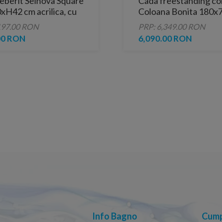
eberit Selnova Square
Cada freestanding c
xH42 cm acrilica, cu
Coloana Bonita 180x
e reglabile
alb lucios
197.00 RON
PRP: 6,349.00 RON
00 RON
6,090.00 RON
Info Bagno
Cump