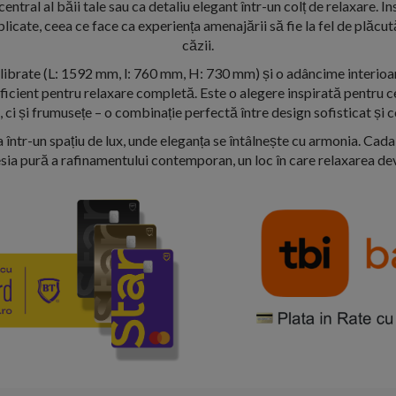
entral al băii tale sau ca detaliu elegant într-un colț de relaxare. I
licate, ceea ce face ca experiența amenajării să fie la fel de plăcu
căzii.
librate (L: 1592 mm, l: 760 mm, H: 730 mm) și o adâncime interio
ficient pentru relaxare completă. Este o alegere inspirată pentru c
, ci și frumusețe – o combinație perfectă între design sofisticat și 
 într-un spațiu de lux, unde eleganța se întâlnește cu armonia. Cad
sia pură a rafinamentului contemporan, un loc în care relaxarea dev