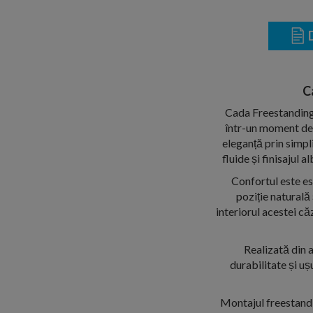
D
C
Cada Freestanding 
într-un moment de 
eleganță prin simpli
fluide și finisajul 
Confortul este es
poziție naturală 
interiorul acestei căz
Realizată din a
durabilitate și uș
Montajul freestandi