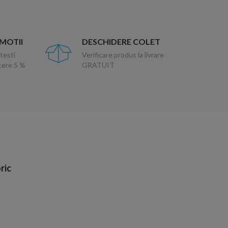
OMOTII
DESCHIDERE COLET
testi
Verificare produs la livrare
ucere 5 %
GRATUIT
ric