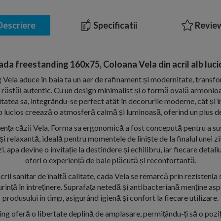
escriere
Specificatii
Review
ada freestanding 160x75, Coloana Vela din acril alb luci
Vela aduce în baia ta un aer de rafinament și modernitate, transf
răsfăț autentic. Cu un design minimalist și o formă ovală armoni
tatea sa, integrându-se perfect atât în decorurile moderne, cât și în 
alb lucios creează o atmosferă calmă și luminoasă, oferind un plus de 
ența căzii Vela. Forma sa ergonomică a fost concepută pentru a sus
și relaxantă, ideală pentru momentele de liniște de la finalul unei z
i, apa devine o invitație la destindere și echilibru, iar fiecare detal
oferi o experiență de baie plăcută și reconfortantă.
cril sanitar de înaltă calitate, cada Vela se remarcă prin rezistența s
urință în întreținere. Suprafața netedă și antibacteriană menține as
produsului în timp, asigurând igienă și confort la fiecare utilizare.
ng oferă o libertate deplină de amplasare, permițându-ți să o poziți