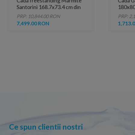
Cada freestanding Marmite
Cada G
Santorini 168.7x73.4 cm din
180x80
compozit alb
picioar
PRP: 10,844.00 RON
PRP: 2,
7,499.00 RON
1,713.
Ce spun clientii nostri