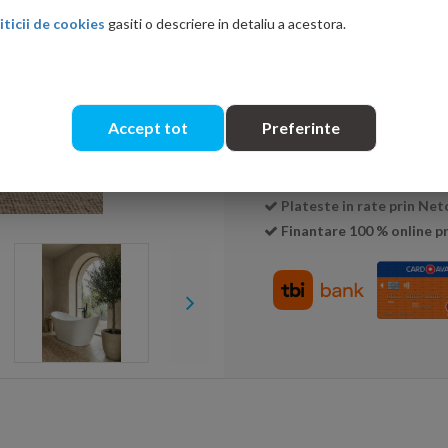
iticii de cookies
gasiti o descriere in detaliu a acestora.
Cantitate:
Accept tot
Preferinte
Livrare:
3-5 zile
Garantie:
2 ani
Consultanta de specialit
Plateste in rate prin Ne
Finantare 100 % online pr