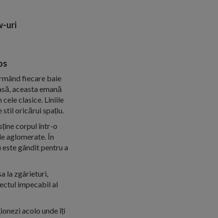
-uri
os
ormând fiecare baie
oasă, aceasta emană
cele clasice. Liniile
stil oricărui spațiu.
ține corpul într-o
ile aglomerate. În
iu este gândit pentru a
a la zgârieturi,
pectul impecabil al
onezi acolo unde îți