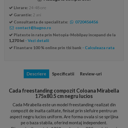
Livrare:
24-48 ore
Garantie:
2 ani
Consultanta de specialitate:
0720456456
contact@bagno.ro
Plateste in rate prin Netopia-Mobilpay incepand de la
1,270 lei
- Vezi detalii
Finantare 100 % online prin tbi bank
- Calculeaza rata
Descriere
Specificatii
Review-uri
Cada freestanding compozit Coloana Mirabella
175x80.5 cm negru lucios
Cada Mirabella este un model freestanding realizat din
compozit de inalta calitate, finisat prin slefuire pentru un
aspect negru lucios uniform. Are forma ovala si se sprijina
pe o baza stabila, oferind montaj independent.