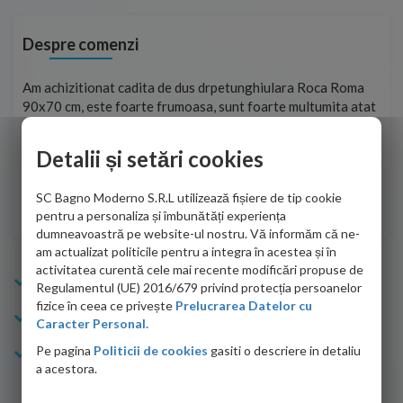
Despre comenzi
t
Am achizitionat cadita de dus drpetunghiulara Roca Roma
Foa
90x70 cm, este foarte frumoasa, sunt foarte multumita atat
pe 
de personalul firmei dvs. cu care am colaborat in obtinerea
ace
infiormatiilor solicitate cat si de firma de curierat care a
Detalii și setări cookies
Cri
adus coletul in siguranta.Numai bine, va doresc!
SC Bagno Moderno S.R.L utilizează fișiere de tip cookie
Sofrone Viviana -
28.07.2026
pentru a personaliza și îmbunătăți experiența
dumneavoastră pe website-ul nostru. Vă informăm că ne-
am actualizat politicile pentru a integra în acestea și în
activitatea curentă cele mai recente modificări propuse de
Info Bagno
Regulamentul (UE) 2016/679 privind protecția persoanelor
fizice în ceea ce privește
Prelucrarea Datelor cu
Cumparaturi
Caracter Personal.
Pe pagina
Politicii de cookies
gasiti o descriere in detaliu
Suport clienti
a acestora.