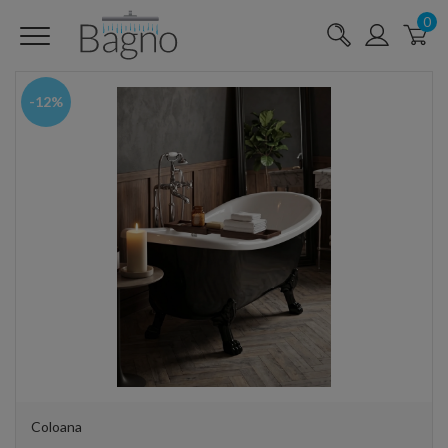
0
-12%
Coloana