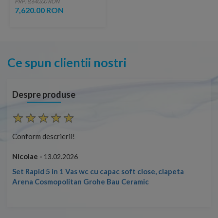
PRP: 8,640.00 RON
negru lucios
7,620.00 RON
Ce spun clientii nostri
Despre produse
Conform descrierii!
Con
Nicolae -
Nic
13.02.2026
Set Rapid 5 in 1 Vas wc cu capac soft close, clapeta
Arena Cosmopolitan Grohe Bau Ceramic