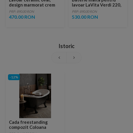
design marmorat crem
lavoar LaVita Verdi 220,
lucios cu vene aurii,
fara ventil, brushed
PRP: 890.00 RON
PRP: 890.00 RON
ventil inclus
copper
470.00 RON
530.00 RON
Istoric
-12%
Cada freestanding
compozit Coloana
Mirabella 175x80.5 cm