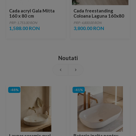
Cada acryl Gala Mitta
Cada freestanding
160 x 80 cm
Coloana Laguna 160x80
cm acril alb dreapta
PRP: 1,751.00 RON
PRP: 4,800.00 RON
1,588.00 RON
3,800.00 RON
Noutati
-48%
-41%
Lavoar ceramic oval,
Baterie inalta pentru