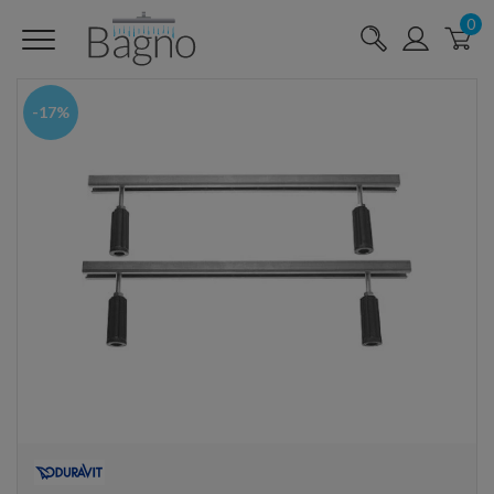
0
-17%