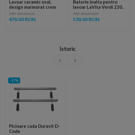
Lavoar ceramic oval,
Baterie inalta pentru
design marmorat crem
lavoar LaVita Verdi 220,
lucios cu vene aurii,
fara ventil, brushed
PRP: 890.00 RON
PRP: 890.00 RON
ventil inclus
copper
470.00 RON
530.00 RON
Istoric
-17%
Picioare cada Duravit D-
Code