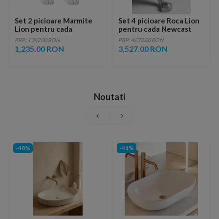
Set 2 picioare Marmite
Set 4 picioare Roca Lion
Lion pentru cada
pentru cada Newcast
Romance alb
cromate
PRP: 1,342.00 RON
PRP: 4,072.00 RON
1,235.00 RON
3,527.00 RON
Noutati
-48%
-41%