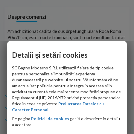
Despre comenzi
t
Am achizitionat cadita de dus drpetunghiulara Roca Roma
Foa
90x70 cm, este foarte frumoasa, sunt foarte multumita atat
pe 
de personalul firmei dvs. cu care am colaborat in obtinerea
ace
infiormatiilor solicitate cat si de firma de curierat care a
Detalii și setări cookies
Cri
adus coletul in siguranta.Numai bine, va doresc!
SC Bagno Moderno S.R.L utilizează fișiere de tip cookie
Sofrone Viviana -
28.07.2026
pentru a personaliza și îmbunătăți experiența
dumneavoastră pe website-ul nostru. Vă informăm că ne-
am actualizat politicile pentru a integra în acestea și în
activitatea curentă cele mai recente modificări propuse de
Info Bagno
Regulamentul (UE) 2016/679 privind protecția persoanelor
fizice în ceea ce privește
Prelucrarea Datelor cu
Cumparaturi
Caracter Personal.
Pe pagina
Politicii de cookies
gasiti o descriere in detaliu
Suport clienti
a acestora.