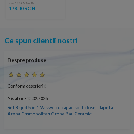
PRP: 214.00 RON
178.00 RON
Ce spun clientii nostri
Despre produse
Conform descrierii!
Con
Nicolae -
Nic
13.02.2026
Set Rapid 5 in 1 Vas wc cu capac soft close, clapeta
Arena Cosmopolitan Grohe Bau Ceramic