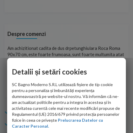
Despre comenzi
at cadita de dus drpetunghiulara Roca Roma
Foarte prompți, am ce
e foarte frumoasa, sunt foarte multumita atat
pe site și le-am prim
firmei dvs. cu care am colaborat in obtinerea
aceasta a ajuns foart
solicitate cat si de firma de curierat care a
Detalii și setări cookies
Cristina Opre -
n siguranta.Numai bine, va doresc!
10.07
SC Bagno Moderno S.R.L utilizează fișiere de tip cookie
ana -
28.07.2026
pentru a personaliza și îmbunătăți experiența
dumneavoastră pe website-ul nostru. Vă informăm că ne-
am actualizat politicile pentru a integra în acestea și în
activitatea curentă cele mai recente modificări propuse de
Info Bagno
Regulamentul (UE) 2016/679 privind protecția persoanelor
fizice în ceea ce privește
Prelucrarea Datelor cu
Cumparaturi
Caracter Personal.