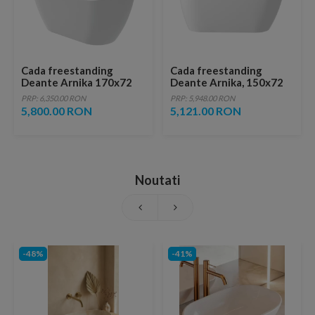
Cada freestanding
Cada freestanding
Deante Arnika 170x72
Deante Arnika, 150x72
cm ovala alb
cm, acril alb lucios
PRP: 6,350.00 RON
PRP: 5,948.00 RON
5,800.00 RON
5,121.00 RON
Noutati
-48%
-41%