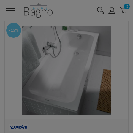
0
-13%