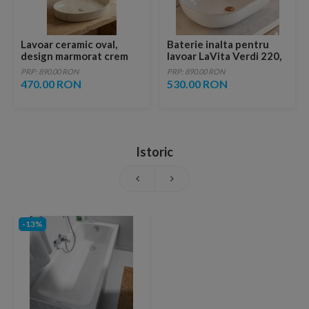
Lavoar ceramic oval,
Baterie inalta pentru
design marmorat crem
lavoar LaVita Verdi 220,
lucios cu vene aurii,
fara ventil, brushed
PRP: 890.00 RON
PRP: 890.00 RON
ventil inclus
copper
470.00 RON
530.00 RON
Istoric
-13%