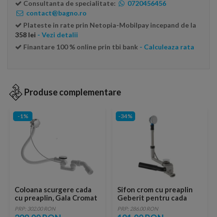
Consultanta de specialitate:
0720456456
contact@bagno.ro
Plateste in rate prin Netopia-Mobilpay incepand de la
358 lei
- Vezi detalii
Finantare 100 % online prin tbi bank
- Calculeaza rata
Produse complementare
-1%
-34%
Coloana scurgere cada
Sifon crom cu preaplin
cu preaplin, Gala Cromat
Geberit pentru cada
PRP: 302.00 RON
PRP: 286.00 RON