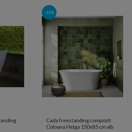
-21%
tanding
Cada freestanding compozit
Coloana Helga 150x85 cm alb