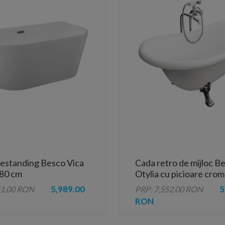
estanding Besco Vica
Cada retro de mijloc B
x80 cm
Otylia cu picioare crom
cm
5,989.00
5
51.00 RON
PRP: 7,552.00 RON
RON