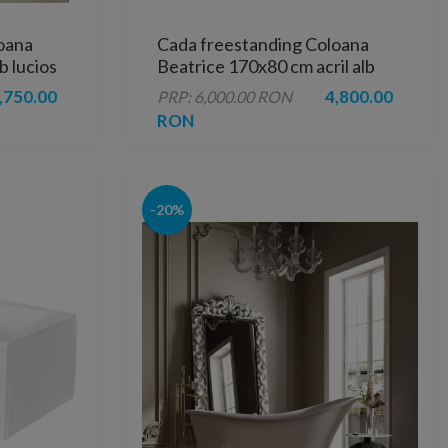
oana
Cada freestanding Coloana
b lucios
Beatrice 170x80 cm acril alb
,750.00
4,800.00
PRP: 6,000.00 RON
RON
-20%