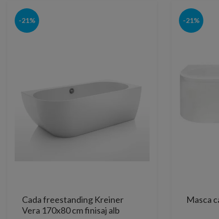
-21%
-21%
Cada freestanding Kreiner
Masca c
Vera 170x80 cm finisaj alb