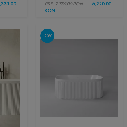
lucios
,331.00
6,220.00
PRP: 7,789.00 RON
RON
-20%