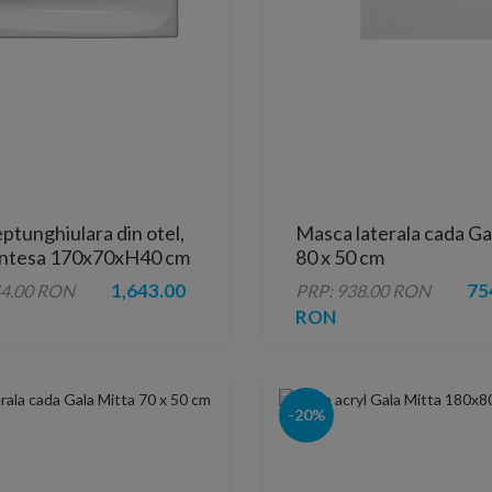
ptunghiulara din otel,
Masca laterala cada Ga
ntesa 170x70xH40 cm
80 x 50 cm
1,643.00
75
44.00 RON
PRP: 938.00 RON
RON
-20%