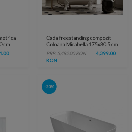
metrica
Cada freestanding compozit
00 cm
Coloana Mirabella 175x80.5 cm
alb lucios
4.00
4,399.00
PRP: 5,482.00 RON
RON
-20%