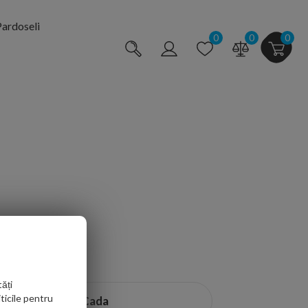
ardoseli
0
0
0
a iar la final sa va simtiti la fel de
 noastra uriasa pentru a gasi cada
 standard, cazi cu montaj pe colt,
vis.
ăți
la ea. Cazile noatre noastre sunt
ticile pentru
Cada