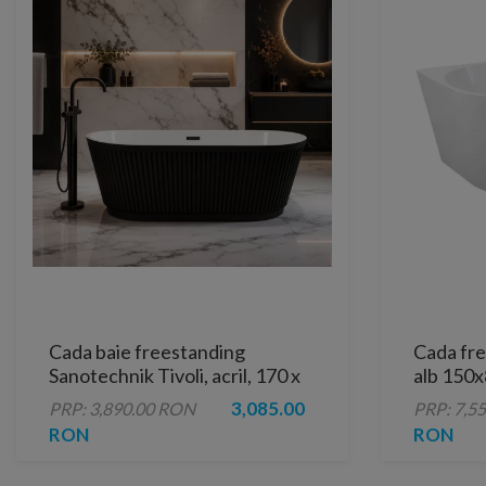
Cada baie freestanding
Cada fre
Sanotechnik Tivoli, acril, 170 x
alb 150
75 x 58 cm, negru
3,085.00
PRP: 3,890.00 RON
PRP: 7,5
RON
RON