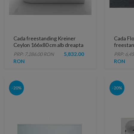
Cada freestanding Kreiner
Cada Flo
Ceylon 166x80 cm alb dreapta
freesta
5,832.00
PRP: 7,286.00 RON
PRP: 6,4
RON
RON
-20%
-20%