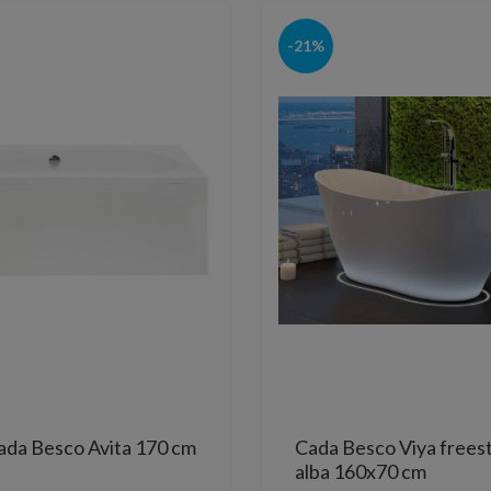
-21%
ada Besco Avita 170 cm
Cada Besco Viya frees
alba 160x70 cm