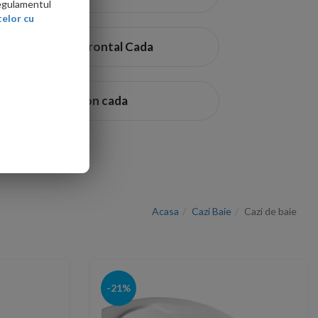
l Durabe, cazi din marmura compozita
Regulamentul
elor cu
Panou Frontal Cada
Sifon cada
Acasa
Cazi Baie
Cazi de baie
-21%