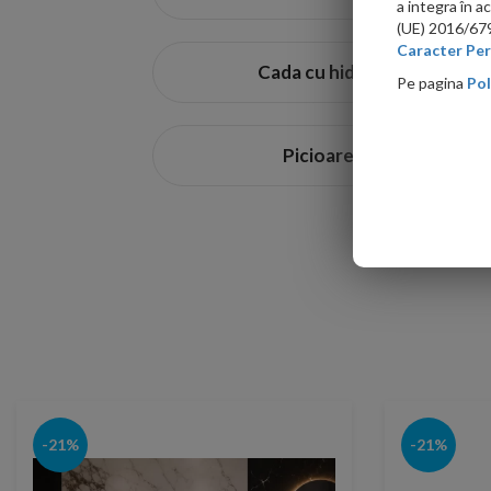
disponibile într-o gama larga, cazi
a integra în 
(UE) 2016/679 
Caracter Per
Cada cu hidromasaj
Pe pagina
Pol
Picioare cada
-21%
-21%