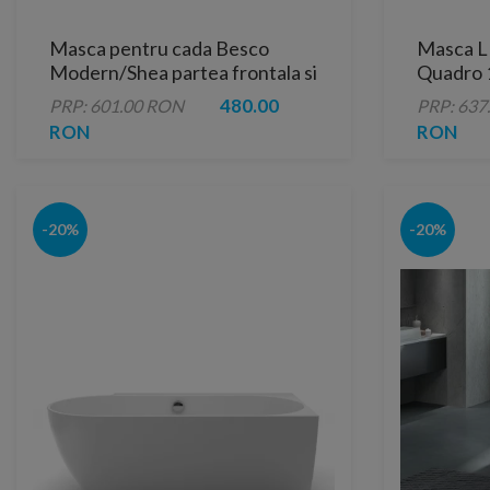
Masca pentru cada Besco
Masca L
Modern/Shea partea frontala si
Quadro 
laterala 160 cm
480.00
PRP: 601.00 RON
PRP: 637
RON
RON
-20%
-20%