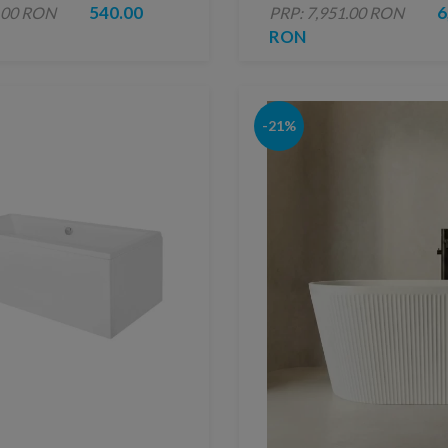
540.00
6
.00 RON
PRP: 7,951.00 RON
RON
-21%