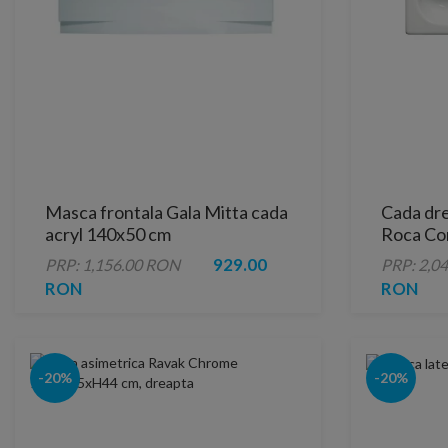
Masca frontala Gala Mitta cada
Cada dre
acryl 140x50 cm
Roca Co
929.00
PRP: 1,156.00 RON
PRP: 2,0
RON
RON
-20%
-20%