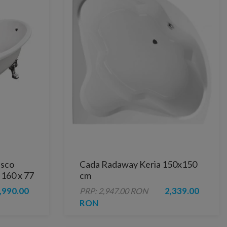
esco
Cada Radaway Keria 150x150
 160 x 77
cm
,990.00
2,339.00
PRP: 2,947.00 RON
RON