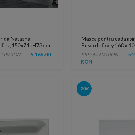
rida Natasha
Masca pentru cada asi
nding 150x74xH73 cm
Besco Infinity 160 x 1
5,165.00
54
51.00 RON
PRP: 679.00 RON
RON
-20%