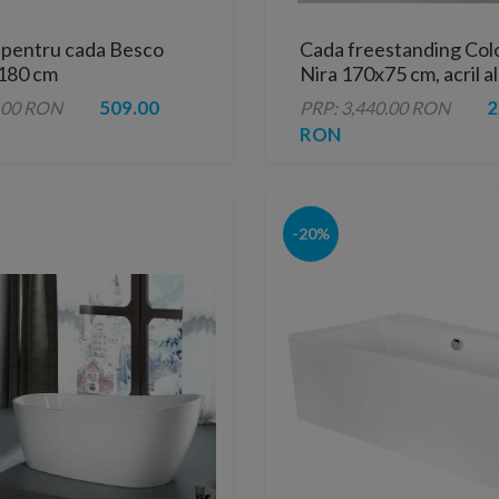
 pentru cada Besco
Cada freestanding Col
180 cm
Nira 170x75 cm, acril al
509.00
2
.00 RON
PRP: 3,440.00 RON
RON
-20%