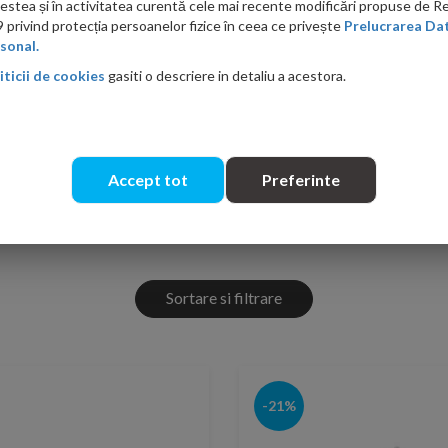
 din acril, cazi din compozit sanitar, cazi din fonta, cazi din Minera
acestea și în activitatea curentă cele mai recente modificări propuse de 
si cazi din otel emailat.
privind protecția persoanelor fizice în ceea ce privește
Prelucrarea Dat
sonal.
Masca pentru cada
iticii de cookies
gasiti o descriere in detaliu a acestora.
Set promotional
Accept tot
Preferinte
Sortare si filtrare
-21%