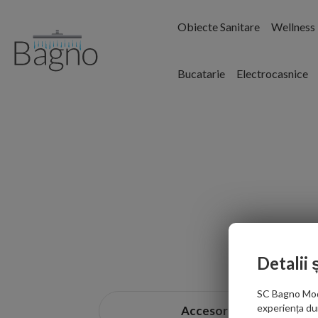
Obiecte Sanitare
Wellness
Bucatarie
Electrocasnice
Cada de baie este piesa centrala a or
Cazile de baie sunt de toate dime
Detalii 
dumneavoastra perfecta. La Bagno 
caz
SC Bagno Moder
Amenajarea unei bai este o inves
experiența du
Accesorii baie