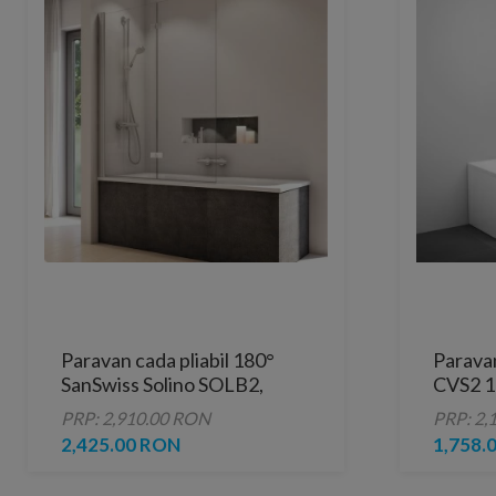
Paravan cada pliabil 180°
Parava
SanSwiss Solino SOLB2,
CVS2 1
100xH150cm
profil a
PRP: 2,910.00 RON
PRP: 2,
2,425.00 RON
1,758.