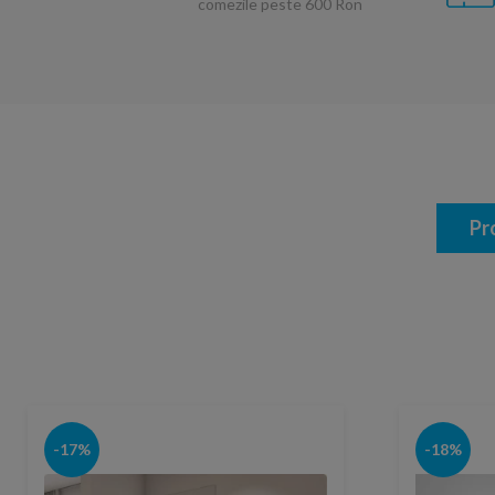
comezile peste 600 Ron
Pr
-17%
-18%