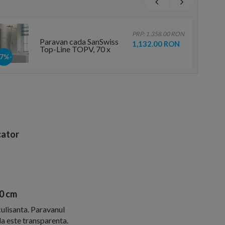
PRP: 1,358.00 RON
Paravan cada SanSwiss
1,132.00 RON
Top-Line TOPV, 70 x
H150 cm
-17%
ator
0 cm
culisanta. Paravanul
la este transparenta.