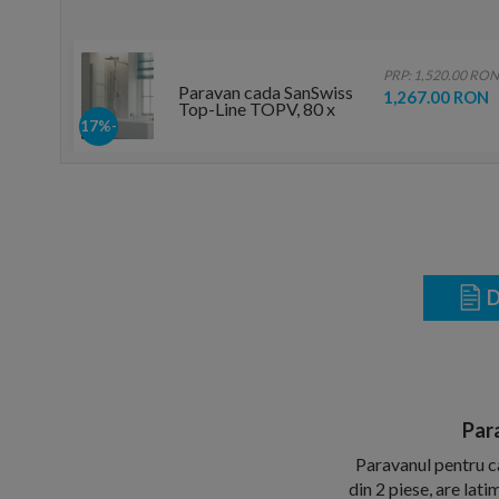
PRP: 1,520.00 RON
Paravan cada SanSwiss
1,267.00 RON
Top-Line TOPV, 80 x
H150 cm
-17%
D
Par
Paravanul pentru ca
din 2 piese, are lat