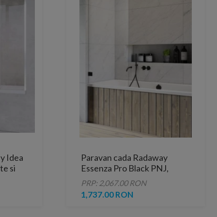
y Idea
Paravan cada Radaway
e si
Essenza Pro Black PNJ,
70xH150 cm
PRP: 2,067.00 RON
1,737.00 RON