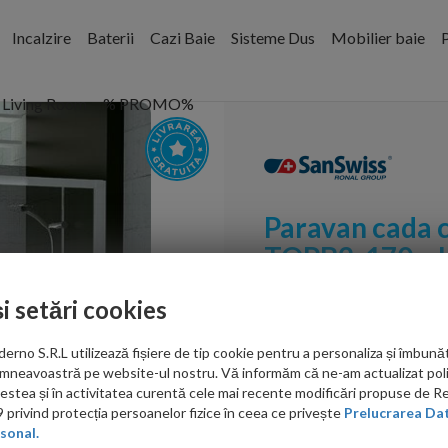
Incalzire
Baterii
Cazi Baie
Sisteme Dus
Mobilier baie
P
Living Room
% PROMO%
Paravan cada c
TOPB2, 170 x
Cod:
TOPB217005007
și setări cookies
PRP: 3,344.00 RON
no S.R.L utilizează fișiere de tip cookie pentru a personaliza și îmbunăt
2,787.00 RON
mneavoastră pe website-ul nostru. Vă informăm că ne-am actualizat poli
acestea și în activitatea curentă cele mai recente modificări propuse de 
privind protecția persoanelor fizice în ceea ce privește
Prelucrarea Dat
Ati gasit in alta p
sonal.