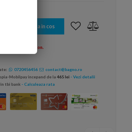
Adauga in cos
omenzi peste 600 Ron.
ate:
0720456456
contact@bagno.ro
topia-Mobilpay incepand de la
465 lei
- Vezi detalii
in tbi bank
- Calculeaza rata