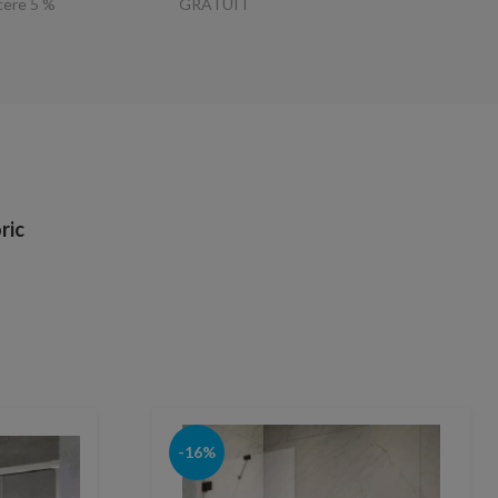
ucere 5 %
GRATUIT
ric
-16%