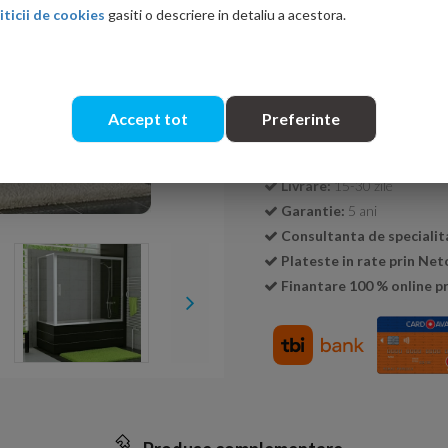
iticii de cookies
gasiti o descriere in detaliu a acestora.
Cantitate:
Accept tot
Preferinte
Transport GRATUIT la c
Livrare:
15-30 zile
Garantie:
5 ani
Consultanta de specialit
Plateste in rate prin Ne
Finantare 100 % online pr