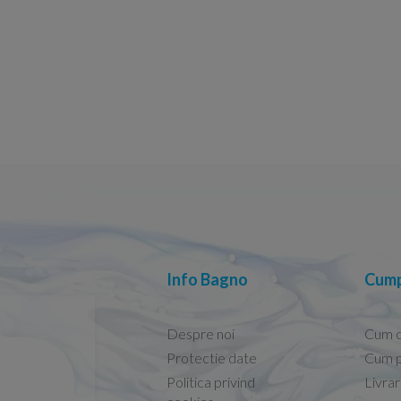
Info Bagno
Cump
Despre noi
Cum 
Protectie date
Cum p
Politica privind
Livra
Conform descrierii!