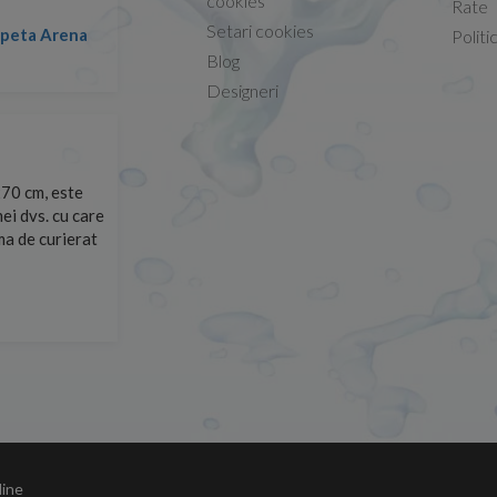
cookies
Rate
Setari cookies
lapeta Arena
Nicolae -
Politi
13.02.2026
Blog
Designeri
70 cm, este
Foarte prompți, am cerut detalii despre produs care nu
ei dvs. cu care
primit imediat. După ce am plasat comanda, aceasta a 
rma de curierat
Mulțumesc!
Cristina Opre -
10.07.2026
line