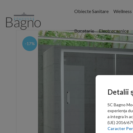
Obiecte Sanitare
Wellness
Bucatarie
Electrocasnice
-17%
Detalii 
SC Bagno Moder
experiența du
a integra în 
(UE) 2016/679 
Caracter Per