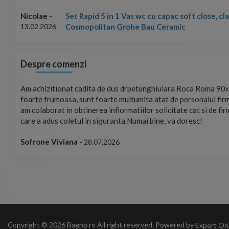
Set Rapid 5 in 1 Vas wc cu capac soft close, c
Nicolae -
Cosmopolitan Grohe Bau Ceramic
13.02.2026
Despre comenzi
mand!
Am achizitionat cadita de dus drpetunghiulara Roca Roma 90x
foarte frumoasa, sunt foarte multumita atat de personalul firm
am colaborat in obtinerea infiormatiilor solicitate cat si de fi
care a adus coletul in siguranta.Numai bine, va doresc!
Sofrone Viviana -
28.07.2026
Copyright © 2026 Bagno.ro All right reserved. Powered by
Expert On