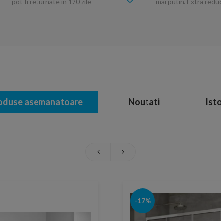
pot fi returnate in 120 zile
mai putin. Extra red
oduse asemanatoare
Noutati
Isto
-17%