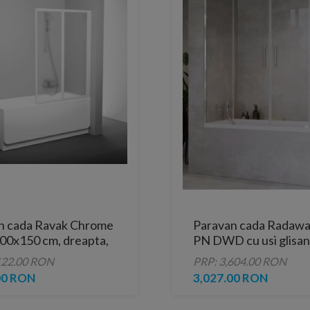
n cada Ravak Chrome
Paravan cada Radawa
00x150 cm, dreapta,
PN DWD cu usi glisant
lb
parti fixe 170 cm
122.00 RON
PRP: 3,604.00 RON
00 RON
3,027.00 RON