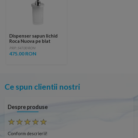
Dispenser sapun lichid
Roca Nuova pe blat
PRP: 547.00 RON
475.00 RON
Ce spun clientii nostri
Despre produse
Conform descrierii!
Con