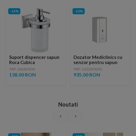
-14%
-10%
Suport dispencer sapun
Dozator Mediclinics cu
Roca Cubica
senzor pentru sapun
spuma
PRP: 160.00 RON
PRP: 1,033.00 RON
138.00 RON
935.00 RON
Noutati