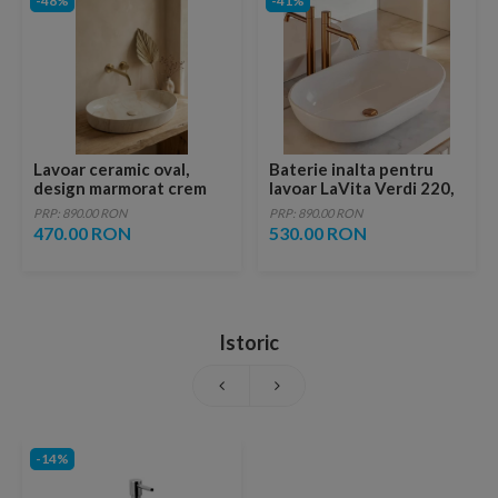
-48%
-41%
Lavoar ceramic oval,
Baterie inalta pentru
design marmorat crem
lavoar LaVita Verdi 220,
lucios cu vene aurii,
fara ventil, brushed
PRP: 890.00 RON
PRP: 890.00 RON
ventil inclus
copper
470.00 RON
530.00 RON
Istoric
-14%