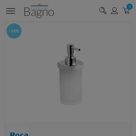
0
-14%