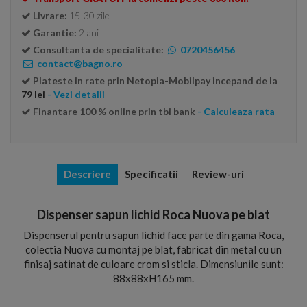
Livrare:
15-30 zile
Garantie:
2 ani
Consultanta de specialitate:
0720456456
contact@bagno.ro
Plateste in rate prin Netopia-Mobilpay incepand de la
79 lei
- Vezi detalii
Finantare 100 % online prin tbi bank
- Calculeaza rata
Descriere
Specificatii
Review-uri
Dispenser sapun lichid Roca Nuova pe blat
Dispenserul pentru sapun lichid face parte din gama Roca,
colectia Nuova cu montaj pe blat, fabricat din metal cu un
finisaj satinat de culoare crom si sticla. Dimensiunile sunt:
88x88xH165 mm.