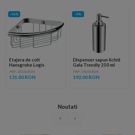
-36%
-4%
Etajera de colt
Dispenser sapun lichid
Hansgrohe Logis
Gala Trendly 250 ml
Universal
crom
PRP: 203.00 RON
PRP: 200.00 RON
131.00 RON
192.00 RON
Noutati