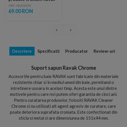
Cleaner Chrome
PRP: 98.00 RON
69.00 RON
Descriere
Specificatii
Producator
Review-uri
Suport sapun Ravak Chrome
Accesoriile pentru baie RAVAK sunt fabricate din materiale
rezistente chiar si în mediul umed din baie, permitand o
intretinere usoara in acelasi timp. Acesta este unul dintre
motivele pentru care noi putem oferi garantia de cinci ani.
Pentru curatarea produselor, folositi RAVAK Cleaner
Chrome si nu utilizati alt agent agresiv de curatare, care
poate deteriora suprafata cromata. Este confectionat din
sticla si metal si are dimensiunea de 151x44 mm.