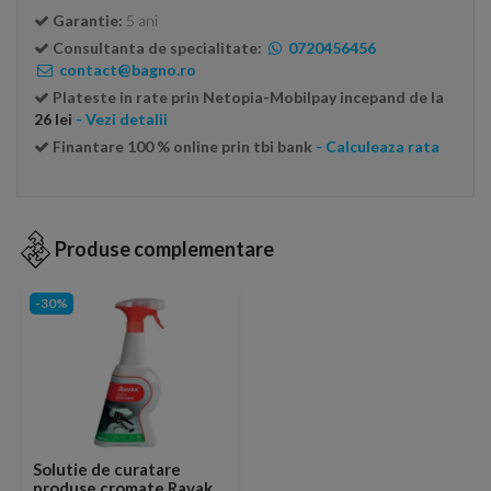
Garantie:
5 ani
Consultanta de specialitate:
0720456456
contact@bagno.ro
Plateste in rate prin Netopia-Mobilpay incepand de la
26 lei
- Vezi detalii
Finantare 100 % online prin tbi bank
- Calculeaza rata
Produse complementare
-30%
Solutie de curatare
produse cromate Ravak