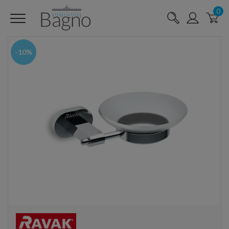
0
-10%