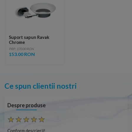
Suport sapun Ravak
Chrome
PRP: 170.00 RON
153.00 RON
Ce spun clientii nostri
Despre produse
Conform descrierii!
Con