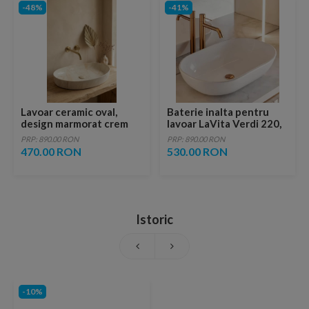
-48%
-41%
Lavoar ceramic oval,
Baterie inalta pentru
design marmorat crem
lavoar LaVita Verdi 220,
lucios cu vene aurii,
fara ventil, brushed
PRP: 890.00 RON
PRP: 890.00 RON
ventil inclus
copper
470.00 RON
530.00 RON
Istoric
-10%