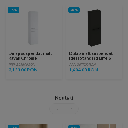
-5%
-48%
Dulap suspendat inalt
Dulap inalt suspendat
Ravak Chrome
Ideal Standard i.life S
39x29xH150 cm, stanga,
40x120 cm gri carbon
PRP: 2,230.00 RON
PRP: 2,677.00 RON
alb
mat 1 usa
2,133.00 RON
1,404.00 RON
Noutati
-48%
-41%