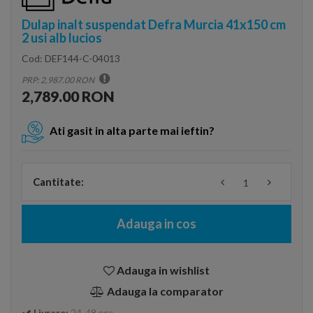
Dulap inalt suspendat Defra Murcia 41x150 cm
2 usi alb lucios
Cod:
DEF144-C-04013
PRP: 2,987.00 RON
2,789.00 RON
Ati gasit in alta parte mai ieftin?
Cantitate:
Adauga in cos
Adauga in wishlist
Adauga la comparator
Livrare:
24-48 ore