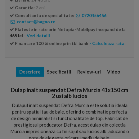
Garantie:
2 ani
Consultanta de specialitate:
0720456456
contact@bagno.ro
Plateste in rate prin Netopia-Mobilpay incepand de la
465 lei
- Vezi detalii
Finantare 100 % online prin tbi bank
- Calculeaza rata
Descriere
Specificatii
Review-uri
Video
Dulap inalt suspendat Defra Murcia 41x150 cm
2 usi alb lucios
Dulapul inalt suspendat Defra Murcia este solutia ideala
pentru spatiul tau de baie, oferind o combinatie perfecta
de design minimalist si functionalitate de top. Fabricat de
prestigiosul producator Defra, acest dulap din colectia
Murcia impresioneaza cu finisajul sau lucios alb, aducand o
nota de eleganta oricarui mediu de baie.