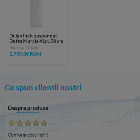
Dulap inalt suspendat
Defra Murcia 41x150 cm
2 usi alb lucios
PRP: 2,987.00 RON
2,789.00 RON
Ce spun clientii nostri
Despre produse
Conform descrierii!
Con