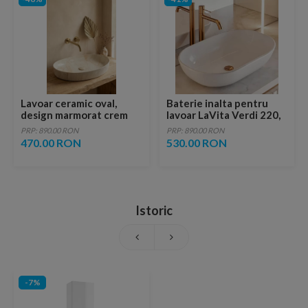
Lavoar ceramic oval,
Baterie inalta pentru
design marmorat crem
lavoar LaVita Verdi 220,
lucios cu vene aurii,
fara ventil, brushed
PRP: 890.00 RON
PRP: 890.00 RON
ventil inclus
copper
470.00 RON
530.00 RON
Istoric
-7%