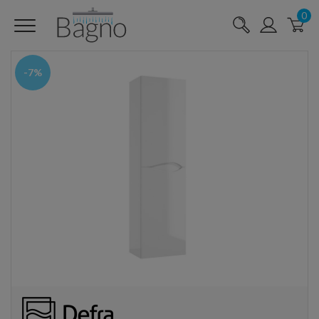
0
-7%