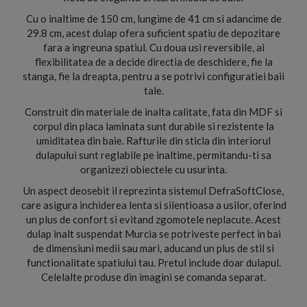
Cu o inaltime de 150 cm, lungime de 41 cm si adancime de
29.8 cm, acest dulap ofera suficient spatiu de depozitare
fara a ingreuna spatiul. Cu doua usi reversibile, ai
flexibilitatea de a decide directia de deschidere, fie la
stanga, fie la dreapta, pentru a se potrivi configuratiei baii
tale.
Construit din materiale de inalta calitate, fata din MDF si
corpul din placa laminata sunt durabile si rezistente la
umiditatea din baie. Rafturile din sticla din interiorul
dulapului sunt reglabile pe inaltime, permitandu-ti sa
organizezi obiectele cu usurinta.
Un aspect deosebit il reprezinta sistemul DefraSoftClose,
care asigura inchiderea lenta si silentioasa a usilor, oferind
un plus de confort si evitand zgomotele neplacute. Acest
dulap inalt suspendat Murcia se potriveste perfect in bai
de dimensiuni medii sau mari, aducand un plus de stil si
functionalitate spatiului tau. Pretul include doar dulapul.
Celelalte produse din imagini se comanda separat.