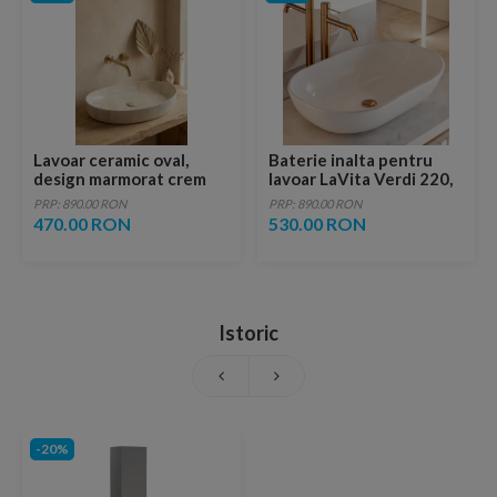
Lavoar ceramic oval,
Baterie inalta pentru
design marmorat crem
lavoar LaVita Verdi 220,
lucios cu vene aurii,
fara ventil, brushed
PRP: 890.00 RON
PRP: 890.00 RON
ventil inclus
copper
470.00 RON
530.00 RON
Istoric
-20%