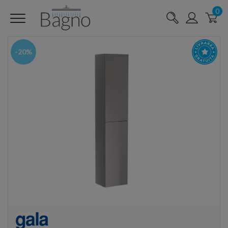
0
-20%