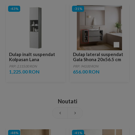
-43%
-31%
Dulap inalt suspendat
Dulap lateral suspendat
Kolpasan Lana
Gala Shona 20x56.5 cm
40X37XH156 cm gri
gri mat
PRP: 2,115.00 RON
PRP: 943.00 RON
deschis
1,225.00 RON
656.00 RON
Noutati
-48%
-41%