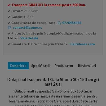
Transport GRATUIT la comenzi peste 600 Ron.
Livrare:
24-48 ore
Garantie:
2 ani
Consultanta de specialitate:
0720456456
contact@bagno.ro
Plateste in rate prin Netopia-Mobilpay incepand de la
176 lei
- Vezi detalii
Finantare 100 % online prin tbi bank
- Calculeaza rata
Descriere
Specificatii
Producator
Review-uri
Dulap inalt suspendat Gala Shona 30x150 cm gri
mat 2 usi
Dulapul inalt suspendat Gala Shona 30x150 cm, in
eleganta culoare gri mat, este un element esential pentru
baia ta moderna. Fabricat de Gala, acest dulap face parte