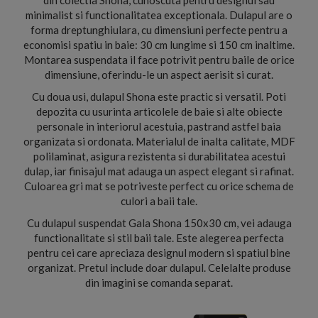
din colectia Shona, cunoscuta pentru designul sau
minimalist si functionalitatea exceptionala. Dulapul are o
forma dreptunghiulara, cu dimensiuni perfecte pentru a
economisi spatiu in baie: 30 cm lungime si 150 cm inaltime.
Montarea suspendata il face potrivit pentru baile de orice
dimensiune, oferindu-le un aspect aerisit si curat.
Cu doua usi, dulapul Shona este practic si versatil. Poti
depozita cu usurinta articolele de baie si alte obiecte
personale in interiorul acestuia, pastrand astfel baia
organizata si ordonata. Materialul de inalta calitate, MDF
polilaminat, asigura rezistenta si durabilitatea acestui
dulap, iar finisajul mat adauga un aspect elegant si rafinat.
Culoarea gri mat se potriveste perfect cu orice schema de
culori a baii tale.
Cu dulapul suspendat Gala Shona 150x30 cm, vei adauga
functionalitate si stil baii tale. Este alegerea perfecta
pentru cei care apreciaza designul modern si spatiul bine
organizat. Pretul include doar dulapul. Celelalte produse
din imagini se comanda separat.