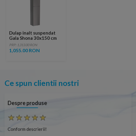
Dulap inalt suspendat
Gala Shona 30x150 cm
gri mat 2 usi
PRP: 1,313.00 RON
1,055.00 RON
Ce spun clientii nostri
Despre produse
Conform descrierii!
Con