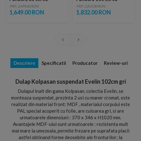
iluminare led
iluminare led
PRP: 2,499.00 RON
PRP: 2,815.00 RON
touchscreen
touchscreen
1,649.00 RON
1,832.00 RON
Descriere
Specificatii
Producator
Review-uri
Dulap Kolpasan suspendat Evelin 102cm gri
Dulapul inalt din gama Kolpasan, colectia Evelin, se
monteaza suspendat, prezinta 2 usi cu maner cromat, este
realizat din material front: MDF , materialul corpului este
PAL special acoperit cu folie, are culoarea gri, si are
urmatoarele dimensiuni : 370 x 346 x H1020 mm.
Avantajele MDF-ului sunt urmatoarele : rezistenta mult
mai mare la umezeala, permite frezare pe suprafata placii
astfel obtinand forme deosebite ale fronturilor; la