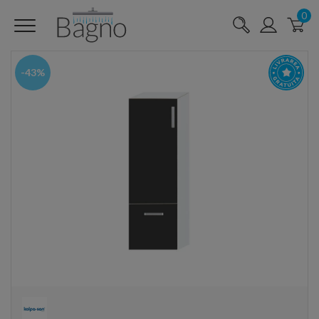
0
-43%