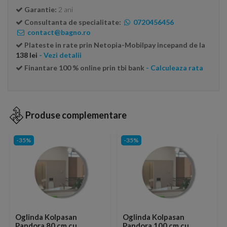
Garantie:
2 ani
Consultanta de specialitate:
0720456456
contact@bagno.ro
Plateste in rate prin Netopia-Mobilpay incepand de la
138 lei
- Vezi detalii
Finantare 100 % online prin tbi bank
- Calculeaza rata
Produse complementare
-35%
-35%
Oglinda Kolpasan
Oglinda Kolpasan
Pandora 80 cm cu
Pandora 100 cm cu