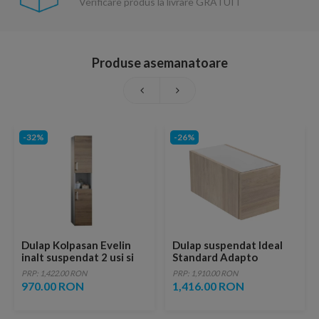
Verificare produs la livrare GRATUIT
Produse asemanatoare
-32%
-26%
Dulap Kolpasan Evelin
Dulap suspendat Ideal
inalt suspendat 2 usi si
Standard Adapto
polita 170cm stejar
25x24.5 cm lemn maro
PRP: 1,422.00 RON
PRP: 1,910.00 RON
deschis 1 sertar
970.00 RON
1,416.00 RON