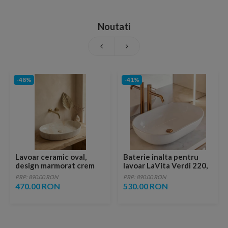
Noutati
-48%
-41%
Lavoar ceramic oval,
Baterie inalta pentru
design marmorat crem
lavoar LaVita Verdi 220,
lucios cu vene aurii,
fara ventil, brushed
PRP: 890.00 RON
PRP: 890.00 RON
ventil inclus
copper
470.00 RON
530.00 RON