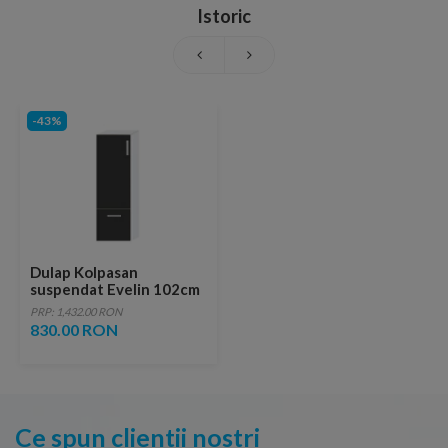
Istoric
-43%
Dulap Kolpasan
suspendat Evelin 102cm
gri
PRP: 1,432.00 RON
830.00 RON
Ce spun clientii nostri