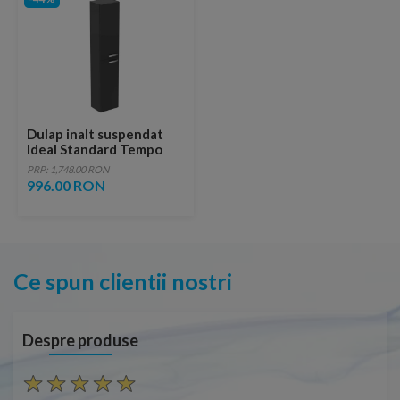
Dulap inalt suspendat
Ideal Standard Tempo
30x150 cm gri lucios 2
PRP: 1,748.00 RON
usi
996.00 RON
Ce spun clientii nostri
Despre produse