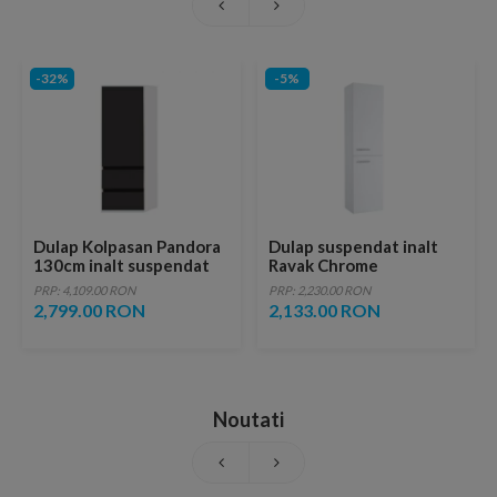
-32%
-5%
Dulap Kolpasan Pandora
Dulap suspendat inalt
130cm inalt suspendat
Ravak Chrome
negru
39x29xH150 cm, stanga,
PRP: 4,109.00 RON
PRP: 2,230.00 RON
alb
2,799.00 RON
2,133.00 RON
Noutati