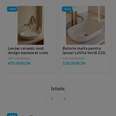
-48%
-41%
Lavoar ceramic oval,
Baterie inalta pentru
design marmorat crem
lavoar LaVita Verdi 220,
lucios cu vene aurii,
fara ventil, brushed
PRP: 890.00 RON
PRP: 890.00 RON
ventil inclus
copper
470.00 RON
530.00 RON
Istoric
-44%