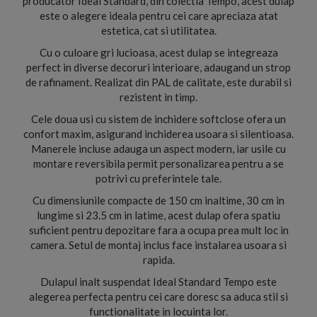
producator Ideal Standard, din colectia Tempo, acest dulap
este o alegere ideala pentru cei care apreciaza atat
estetica, cat si utilitatea.
Cu o culoare gri lucioasa, acest dulap se integreaza
perfect in diverse decoruri interioare, adaugand un strop
de rafinament. Realizat din PAL de calitate, este durabil si
rezistent in timp.
Cele doua usi cu sistem de inchidere softclose ofera un
confort maxim, asigurand inchiderea usoara si silentioasa.
Manerele incluse adauga un aspect modern, iar usile cu
montare reversibila permit personalizarea pentru a se
potrivi cu preferintele tale.
Cu dimensiunile compacte de 150 cm inaltime, 30 cm in
lungime si 23.5 cm in latime, acest dulap ofera spatiu
suficient pentru depozitare fara a ocupa prea mult loc in
camera. Setul de montaj inclus face instalarea usoara si
rapida.
Dulapul inalt suspendat Ideal Standard Tempo este
alegerea perfecta pentru cei care doresc sa aduca stil si
functionalitate in locuinta lor.