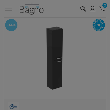
0
-44%