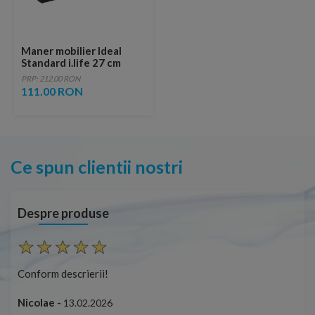
Maner mobilier Ideal
Standard i.life 27 cm
negru mat
PRP: 212.00 RON
111.00 RON
Ce spun clientii nostri
Despre produse
Conform descrierii!
Con
Nicolae -
Nic
13.02.2026