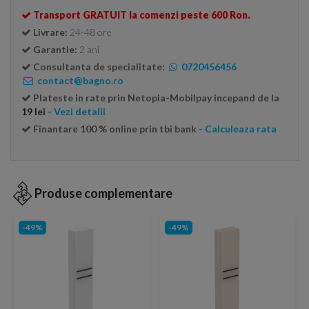
Transport GRATUIT la comenzi peste 600 Ron.
Livrare:
24-48 ore
Garantie:
2 ani
Consultanta de specialitate:
0720456456
contact@bagno.ro
Plateste in rate prin Netopia-Mobilpay incepand de la
19 lei
- Vezi detalii
Finantare 100 % online prin tbi bank
- Calculeaza rata
Produse complementare
-49%
-49%