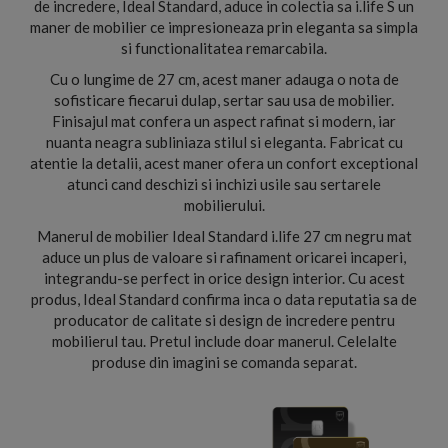
de incredere, Ideal Standard, aduce in colectia sa i.life S un
maner de mobilier ce impresioneaza prin eleganta sa simpla
si functionalitatea remarcabila.
Cu o lungime de 27 cm, acest maner adauga o nota de
sofisticare fiecarui dulap, sertar sau usa de mobilier.
Finisajul mat confera un aspect rafinat si modern, iar
nuanta neagra subliniaza stilul si eleganta. Fabricat cu
atentie la detalii, acest maner ofera un confort exceptional
atunci cand deschizi si inchizi usile sau sertarele
mobilierului.
Manerul de mobilier Ideal Standard i.life 27 cm negru mat
aduce un plus de valoare si rafinament oricarei incaperi,
integrandu-se perfect in orice design interior. Cu acest
produs, Ideal Standard confirma inca o data reputatia sa de
producator de calitate si design de incredere pentru
mobilierul tau. Pretul include doar manerul. Celelalte
produse din imagini se comanda separat.