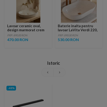
Lavoar ceramic oval,
Baterie inalta pentru
design marmorat crem
lavoar LaVita Verdi 220,
lucios cu vene aurii,
fara ventil, brushed
PRP: 890.00 RON
PRP: 890.00 RON
ventil inclus
copper
470.00 RON
530.00 RON
Istoric
-48%