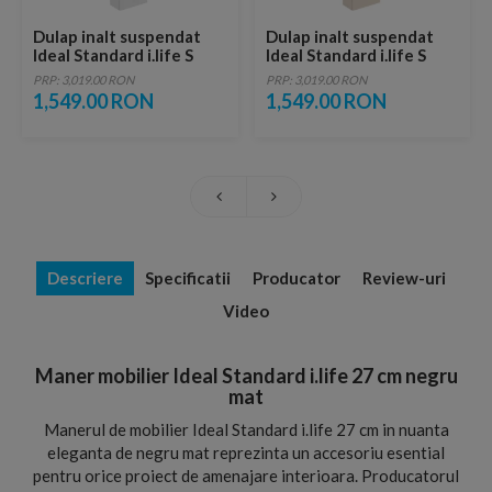
Dulap inalt suspendat
Dulap inalt suspendat
Ideal Standard i.life S
Ideal Standard i.life S
40x160 cm alb mat 2 usi
40x160 cm bej nisipiu
PRP: 3,019.00 RON
PRP: 3,019.00 RON
mat 2 usi
1,549.00 RON
1,549.00 RON
Descriere
Specificatii
Producator
Review-uri
Video
Maner mobilier Ideal Standard i.life 27 cm negru
mat
Manerul de mobilier Ideal Standard i.life 27 cm in nuanta
eleganta de negru mat reprezinta un accesoriu esential
pentru orice proiect de amenajare interioara. Producatorul