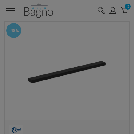
0
-48%