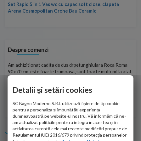
Set Rapid 5 in 1 Vas wc cu capac soft close, clapeta
Arena Cosmopolitan Grohe Bau Ceramic
Despre comenzi
t
Am achizitionat cadita de dus drpetunghiulara Roca Roma
Foa
90x70 cm, este foarte frumoasa, sunt foarte multumita atat
pe 
de personalul firmei dvs. cu care am colaborat in obtinerea
ace
infiormatiilor solicitate cat si de firma de curierat care a
Detalii și setări cookies
Cri
adus coletul in siguranta.Numai bine, va doresc!
SC Bagno Moderno S.R.L utilizează fișiere de tip cookie
Sofrone Viviana -
28.07.2026
pentru a personaliza și îmbunătăți experiența
dumneavoastră pe website-ul nostru. Vă informăm că ne-
am actualizat politicile pentru a integra în acestea și în
activitatea curentă cele mai recente modificări propuse de
Info Bagno
Regulamentul (UE) 2016/679 privind protecția persoanelor