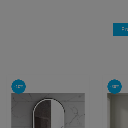
Pr
-10%
-38%