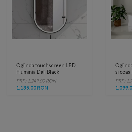
Oglinda touchscreen LED
Oglind
Fluminia Dali Black
si ceas
95x50x3.5 cm rama neagra
Clock, 
PRP: 1,249.00 RON
PRP: 1,
1,135.00 RON
1,099.