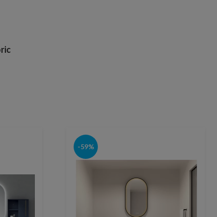
ric
-59%