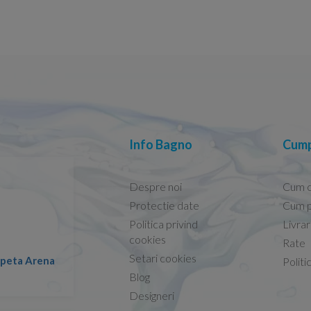
Info Bagno
Cump
Despre noi
Cum 
Protectie date
Cum p
Politica privind
Livra
Conform descrierii!
cookies
Rate
Setari cookies
lapeta Arena
Nicolae -
Politi
13.02.2026
Blog
Designeri