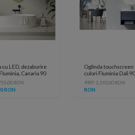
a cu LED, dezaburire
Oglinda touchscreen
 Fluminia, Canaria 90
culori Fluminia Dali 
gold
cm cu dezaburire
755.00 RON
PRP: 1,193.00 RON
00 RON
RON