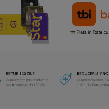
RETUR 120 ZILE
REDUCERI SI PR
Cumperi fara griji, produsele
Cumperi mai mult, pla
pot fi returnate in 120 zile
mai putin. Extra red