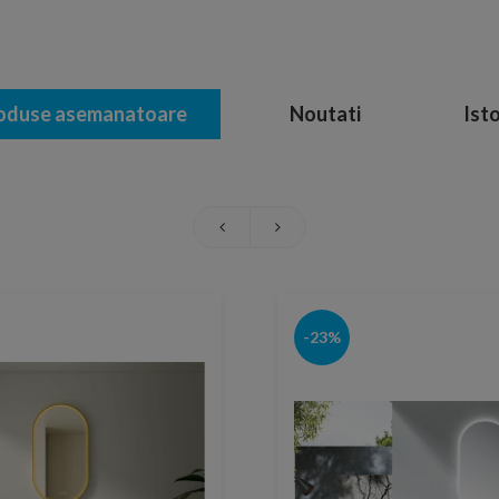
oduse asemanatoare
Noutati
Isto
-23%