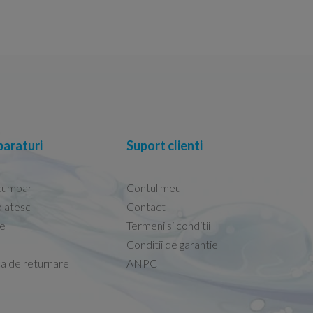
araturi
Suport clienti
cumpar
Contul meu
latesc
Contact
re
Termeni si conditii
Capacele Grohe sunt de bună calitate și se i
Conditii de garantie
Marius -
Capac WC Grohe Bau Cer
ca de returnare
ANPC
08.02.2026