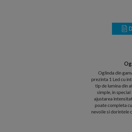
D
Ogl
Oglinda din gama
prezinta 1 Led cu int
tip de lumina din a
simple, in special
ajustarea intensitat
poate completa cu 
nevoile si dorintele 