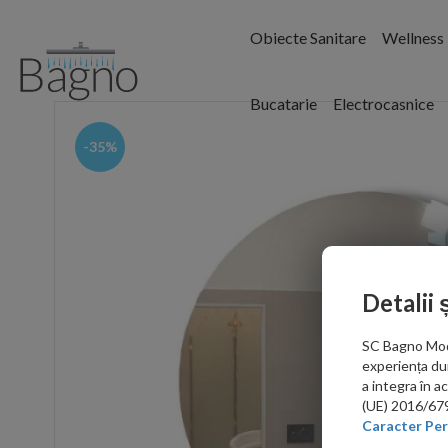
Obiecte Sanitare
Wellness
Bucatarie
Electrocasnice
-35%
Detalii 
SC Bagno Moder
experiența du
a integra în 
(UE) 2016/679 
Caracter Per