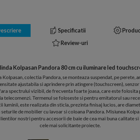
escriere
Specificatii
Produc
Review-uri
inda Kolpasan Pandora 80 cm cu iluminare led touchsc
 Kolpasan, colectia Pandora, se monteaza suspendat, pe perete, a
ensitate ajustabila si aprindere prin atingere (touchscreen), senzor
fara spectrului vizibil, de frecventa foarte joasa, care este folosit
 la telecomenzi. Termenul se foloseste si pentru emitatorul sau rece
ii luminii, este realizata din sticla, prezinta finisaj lucios, are diam
seturile de mobilier cu lavoar si coloana Pandora. Misiunea Kolpa 
clientilor nostri pentru accesorii de baie de cea mai buna calitate si d
cele mai solicitante proiecte.