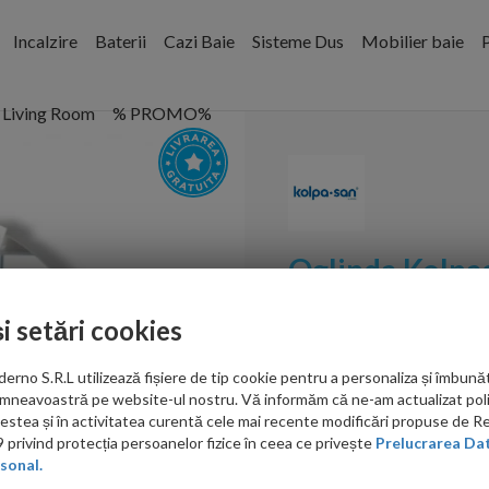
Incalzire
Baterii
Cazi Baie
Sisteme Dus
Mobilier baie
P
Living Room
% PROMO%
Oglinda Kolpa
iluminare led
și setări cookies
Cod:
573680
no S.R.L utilizează fișiere de tip cookie pentru a personaliza și îmbunăt
mneavoastră pe website-ul nostru. Vă informăm că ne-am actualizat poli
PRP: 2,499.00 RON
acestea și în activitatea curentă cele mai recente modificări propuse de 
1,649.00 RON
privind protecția persoanelor fizice în ceea ce privește
Prelucrarea Dat
sonal.
Ati gasit in alta p