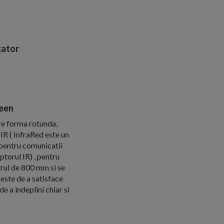
ator
reen
re forma rotunda,
 IR ( InfraRed este un
a pentru comunicatii
ptorul IR) , pentru
etrul de 800 mm si se
este de a satisface
e a indeplini chiar si