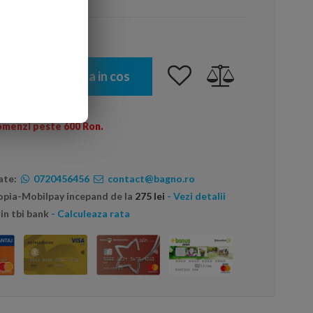
Adauga in cos
omenzi peste 600 Ron.
ate:
0720456456
contact@bagno.ro
topia-Mobilpay incepand de la
275 lei
- Vezi detalii
in tbi bank
- Calculeaza rata