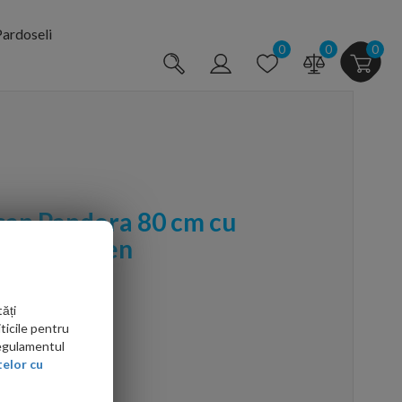
ardoseli
0
0
0
san Pandora 80 cm cu
 touchscreen
ăți
ticile pentru
Regulamentul
elor cu
arte mai ieftin?