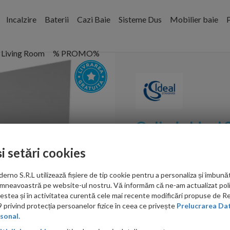
Incalzire
Baterii
Cazi Baie
Sisteme Dus
Mobilier baie
P
Living Room
% PROMO%
Oglinda Ideal 
ambientala LE
și setări cookies
Cod:
T3336BH
no S.R.L utilizează fișiere de tip cookie pentru a personaliza și îmbunăt
mneavoastră pe website-ul nostru. Vă informăm că ne-am actualizat poli
PRP: 2,897.00 RON
acestea și în activitatea curentă cele mai recente modificări propuse de 
1,684.00 RON
privind protecția persoanelor fizice în ceea ce privește
Prelucrarea Dat
sonal.
Ati gasit in alta p