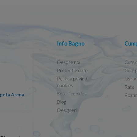
Info Bagno
Cump
Despre noi
Cum 
Protectie date
Cum p
Politica privind
Livra
Conform descrierii!
cookies
Rate
Setari cookies
lapeta Arena
Nicolae -
Politi
13.02.2026
Blog
Designeri