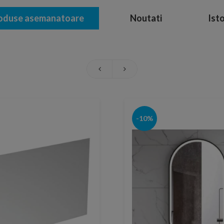
oduse asemanatoare
Noutati
Isto
-10%