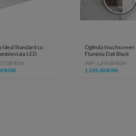
 Ideal Standard cu
Oglinda touchscreen
 ambientala LED
Fluminia Dali Black
 120 x 70 cm
95x50x3.5 cm rama n
617.00 RON
PRP: 1,249.00 RON
00 RON
1,135.00 RON