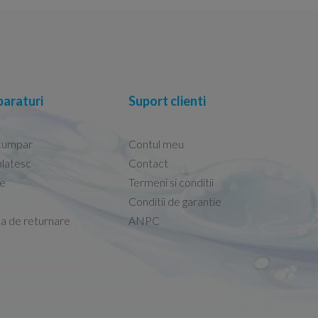
araturi
Suport clienti
cumpar
Contul meu
latesc
Contact
re
Termeni si conditii
Capacele Grohe sunt de bună calitate și se i
Conditii de garantie
Marius -
Capac WC Grohe Bau Cer
ca de returnare
ANPC
08.02.2026