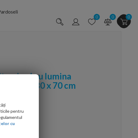
ardoseli
0
0
0
Standard cu lumina
D 30.6W, 80 x 70 cm
ăți
ticile pentru
Regulamentul
elor cu
arte mai ieftin?