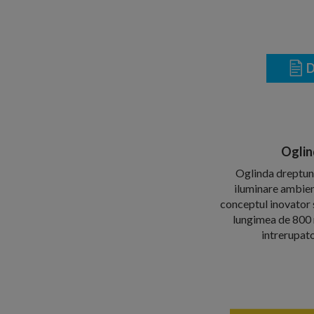
D
Oglin
Oglinda dreptung
iluminare ambient
conceptul inovator s
lungimea de 800 
intrerupato