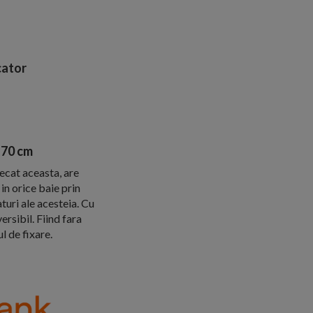
ator
 70 cm
ecat aceasta, are
in orice baie prin
turi ale acesteia. Cu
sibil. Fiind fara
l de fixare.