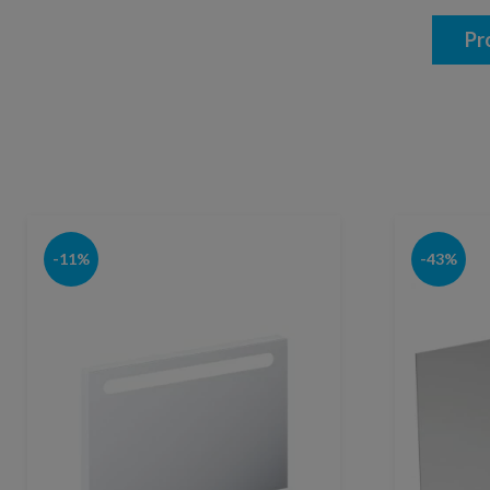
Pr
-11%
-43%