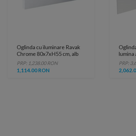
Oglinda cu iluminare Ravak
Oglinda
Chrome 80x7xH55 cm, alb
lumina
30.6W,
PRP: 1,238.00 RON
PRP: 3,
1,114.00 RON
2,062.