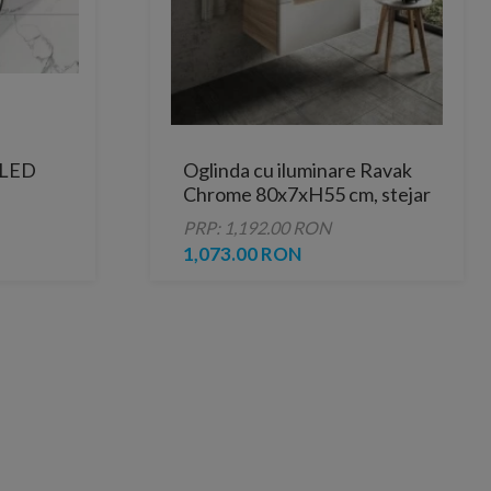
 LED
Oglinda cu iluminare Ravak
Chrome 80x7xH55 cm, stejar
eagra
PRP: 1,192.00 RON
1,073.00 RON