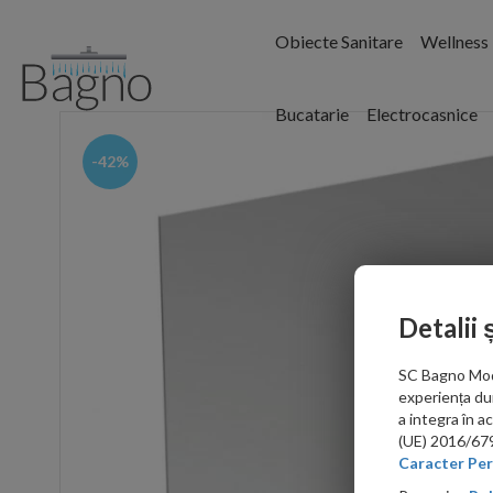
Obiecte Sanitare
Wellness
Bucatarie
Electrocasnice
-42%
Detalii 
SC Bagno Moder
experiența du
a integra în 
(UE) 2016/679 
Caracter Per