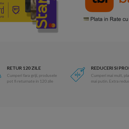
RETUR 120 ZILE
REDUCERI SI PR
Cumperi fara griji, produsele
Cumperi mai mult, pla
pot fi returnate in 120 zile
mai putin. Extra red