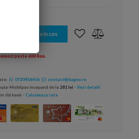
Adauga in cos
omenzi peste 600 Ron.
ate:
0720456456
contact@bagno.ro
topia-Mobilpay incepand de la
281 lei
- Vezi detalii
in tbi bank
- Calculeaza rata