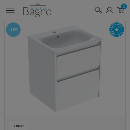
0
-18%