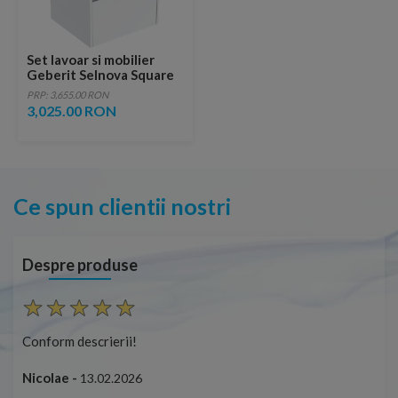
Set lavoar si mobilier
Geberit Selnova Square
cu doua sertare,
PRP: 3,655.00 RON
55x48x62 cm, alb lucios
3,025.00 RON
Ce spun clientii nostri
Despre produse
Conform descrierii!
Con
Nicolae -
Nic
13.02.2026