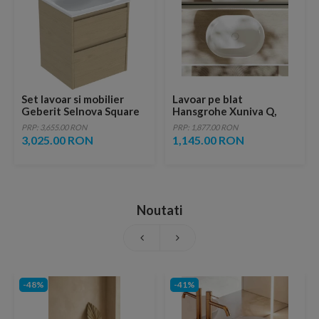
Set lavoar si mobilier
Lavoar pe blat
Geberit Selnova Square
Hansgrohe Xuniva Q,
cu doua sertare,
oval, 50 x 40 cm, alb
PRP: 3,655.00 RON
PRP: 1,877.00 RON
55x48x62 cm, stejar
3,025.00 RON
1,145.00 RON
natural
Noutati
-48%
-41%