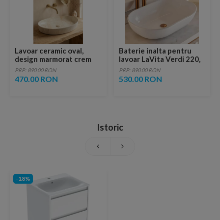
Lavoar ceramic oval,
Baterie inalta pentru
design marmorat crem
lavoar LaVita Verdi 220,
lucios cu vene aurii,
fara ventil, brushed
PRP: 890.00 RON
PRP: 890.00 RON
ventil inclus
copper
470.00 RON
530.00 RON
Istoric
-18%