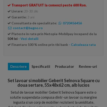
Transport GRATUIT la comenzi peste 600 Ron.
Livrare:
20-30 zile
Garantie:
3 ani
Consultanta de specialitate:
0720456456
contact@bagno.ro
Plateste in rate prin Netopia-Mobilpay incepand de la
504 lei
- Vezi detalii
Finantare 100 % online prin tbi bank
- Calculeaza rata
Descriere
Specificatii
Producator
Review-uri
Set lavoar si mobilier Geberit Selnova Square cu
doua sertare, 55x48x62 cm, alb lucios
Setul de lavoar mobilier Geberit Selnova Square este o
solutie suspendata compusa dintr-un lavoar cu margine
ingusta si un corp de mobilier rezistent la umiditate,