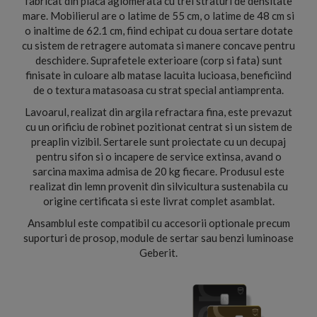
fabricat din placa aglomerata cu trei straturi de densitate
mare. Mobilierul are o latime de 55 cm, o latime de 48 cm si
o inaltime de 62.1 cm, fiind echipat cu doua sertare dotate
cu sistem de retragere automata si manere concave pentru
deschidere. Suprafetele exterioare (corp si fata) sunt
finisate in culoare alb matase lacuita lucioasa, beneficiind
de o textura matasoasa cu strat special antiamprenta.
Lavoarul, realizat din argila refractara fina, este prevazut
cu un orificiu de robinet pozitionat centrat si un sistem de
preaplin vizibil. Sertarele sunt proiectate cu un decupaj
pentru sifon si o incapere de service extinsa, avand o
sarcina maxima admisa de 20 kg fiecare. Produsul este
realizat din lemn provenit din silvicultura sustenabila cu
origine certificata si este livrat complet asamblat.
Ansamblul este compatibil cu accesorii optionale precum
suporturi de prosop, module de sertar sau benzi luminoase
Geberit.