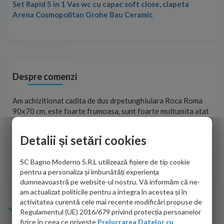
Set Rapid 5 in 1 Vas wc cu capac soft close, clapeta
Arena Cosmopolitan Grohe Bau Ceramic
Despre comenzi
t
Am achizitionat cadita de dus drpetunghiulara Roca Roma
Foa
90x70 cm, este foarte frumoasa, sunt foarte multumita atat
pe 
de personalul firmei dvs. cu care am colaborat in obtinerea
ace
infiormatiilor solicitate cat si de firma de curierat care a
Detalii și setări cookies
Cri
adus coletul in siguranta.Numai bine, va doresc!
SC Bagno Moderno S.R.L utilizează fișiere de tip cookie
Sofrone Viviana -
28.07.2026
pentru a personaliza și îmbunătăți experiența
dumneavoastră pe website-ul nostru. Vă informăm că ne-
am actualizat politicile pentru a integra în acestea și în
activitatea curentă cele mai recente modificări propuse de
Info Bagno
Regulamentul (UE) 2016/679 privind protecția persoanelor
fizice în ceea ce privește
Prelucrarea Datelor cu