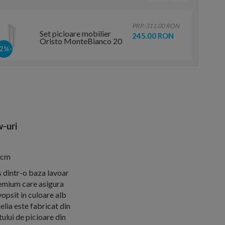
PRP: 311.00 RON
Set picioare mobilier
245.00 RON
Oristo MonteBianco 20
cm, alb mat
-22%
-uri
 cm
 dintr-o baza lavoar
remium care asigura
opsit in culoare alb
elia este fabricat din
lui de picioare din