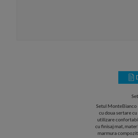
D
Se
Setul MonteBianco c
cu doua sertare cu
utilizare confortab
cu finisaj mat, mater
marmura compozita.