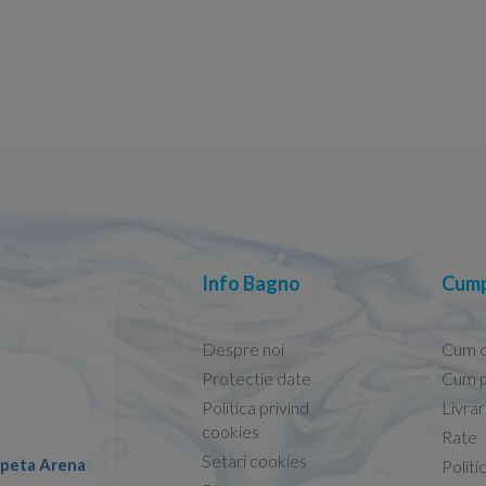
Info Bagno
Cump
Despre noi
Cum 
Protectie date
Cum p
Politica privind
Livra
Conform descrierii!
cookies
Rate
Setari cookies
lapeta Arena
Nicolae -
Politi
13.02.2026