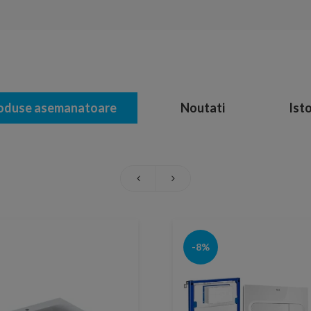
oduse asemanatoare
Noutati
Isto
-8%