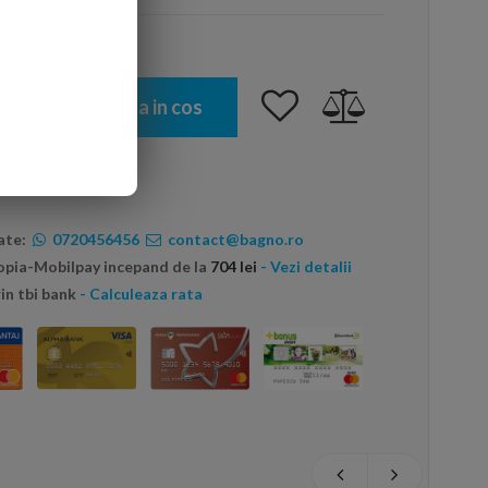
Adauga in cos
ate:
0720456456
contact@bagno.ro
topia-Mobilpay incepand de la
704 lei
- Vezi detalii
in tbi bank
- Calculeaza rata