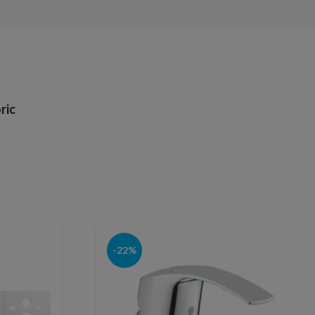
ric
-22%