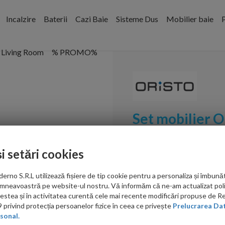
Incalzire
Baterii
Cazi Baie
Sisteme Dus
Mobilier baie
P
Living Room
% PROMO%
Set mobilier 
lavoar marmu
și setări cookies
Cod:
ORS47-SD2S-120-2
no S.R.L utilizează fișiere de tip cookie pentru a personaliza și îmbunăt
PRP: 4,230.00 RON
mneavoastră pe website-ul nostru. Vă informăm că ne-am actualizat poli
4,225.00 RON
acestea și în activitatea curentă cele mai recente modificări propuse de 
privind protecția persoanelor fizice în ceea ce privește
Prelucrarea Dat
Ati gasit in alta p
sonal.