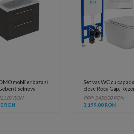
OMO mobilier baza si
Set vas WC cu capac s
Geberit Selnova
close Roca Gap, Reze
 78,8x48xH63,5 cm
incastrat si clapeta R
221.00 RON
PRP: 3,450.00 RON
t
Duplo One, Garnitura
00 RON
3,199.00 RON
izolare fonica