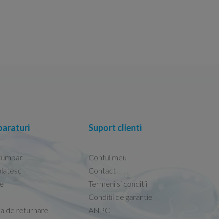
araturi
Suport clienti
cumpar
Contul meu
latesc
Contact
re
Termeni si conditii
Capacele Grohe sunt de bună calitate și se i
Conditii de garantie
Marius -
Capac WC Grohe Bau Cer
ca de returnare
ANPC
08.02.2026