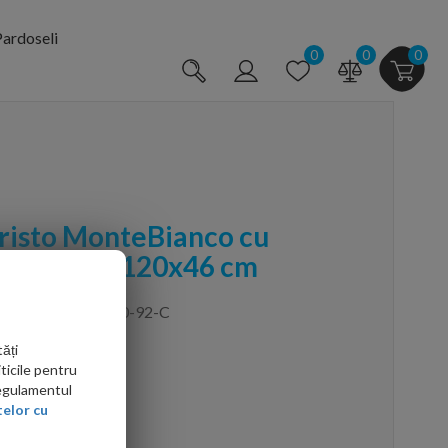
ardoseli
0
0
0
Oristo MonteBianco cu
ra Amelia 120x46 cm
,ORSUME-AM-120-92-C
ăți
ticile pentru
Regulamentul
elor cu
arte mai ieftin?