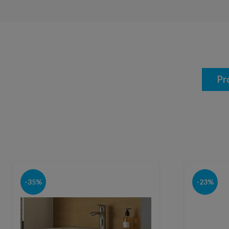
Pr
-35%
-23%