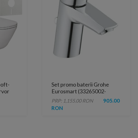
oft-
Set promo baterii Grohe
rvor
Eurosmart (33265002-
oca
33300002)
905.00
PRP: 1,155.00 RON
 de
RON