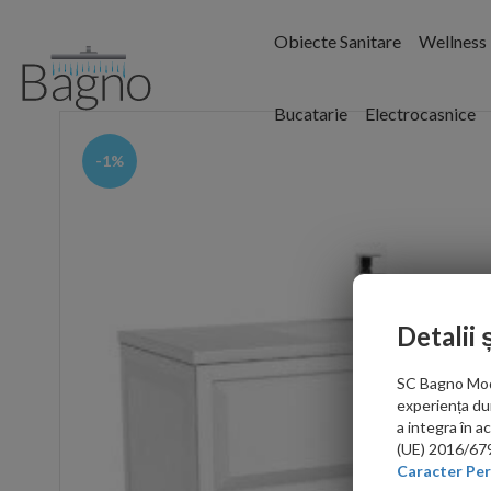
Obiecte Sanitare
Wellness
Bucatarie
Electrocasnice
-1%
Detalii 
SC Bagno Moder
experiența du
a integra în 
(UE) 2016/679 
Caracter Per