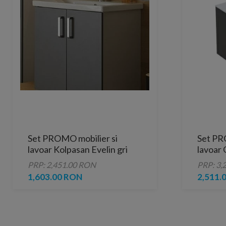
Set PROMO mobilier si
Set PR
lavoar Kolpasan Evelin gri
lavoar 
80x44xH65 cm
Square
PRP: 2,451.00 RON
PRP: 3,
antraci
1,603.00 RON
2,511.