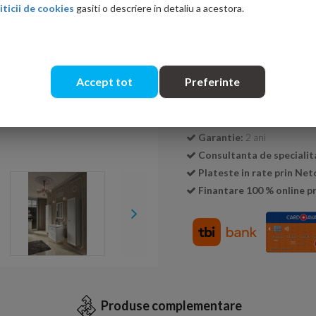
iticii de cookies
gasiti o descriere in detaliu a acestora.
Cantitate:
Accept tot
Preferinte
Livrare:
24-48 ore
Garantie:
2 ani
Consultanta de specialit
Plateste in rate prin Ne
Finantare 100 % online pr
Produse complementare