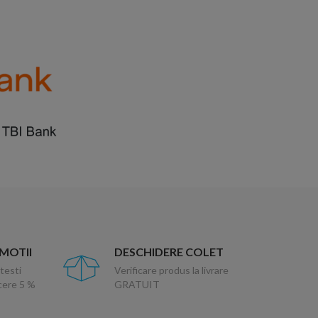
OMOTII
DESCHIDERE COLET
testi
Verificare produs la livrare
ucere 5 %
GRATUIT