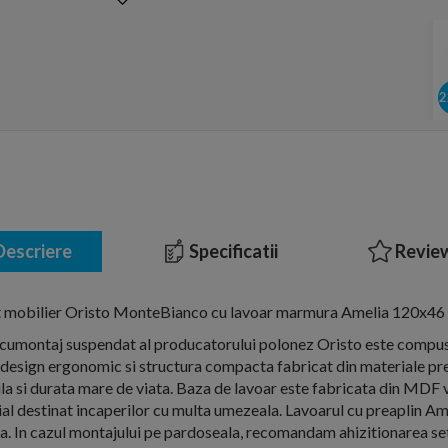
escriere
Specificatii
Review
t mobilier Oristo MonteBianco cu lavoar marmura Amelia 120x46
umontaj suspendat al producatorului polonez Oristo este compus
 design ergonomic si structura compacta fabricat din materiale p
ila si durata mare de viata. Baza de lavoar este fabricata din MDF v
ial destinat incaperilor cu multa umezeala. Lavoarul cu preaplin Am
 In cazul montajului pe pardoseala, recomandam ahizitionarea setu