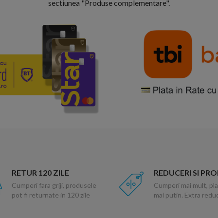
sectiunea "Produse complementare".
RETUR 120 ZILE
REDUCERI SI PR
Cumperi fara griji, produsele
Cumperi mai mult, pla
pot fi returnate in 120 zile
mai putin. Extra red