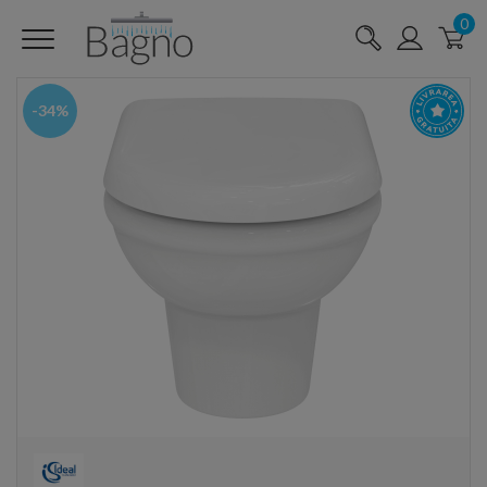
0
-34%