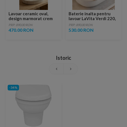
Lavoar ceramic oval,
Baterie inalta pentru
design marmorat crem
lavoar LaVita Verdi 220,
lucios cu vene aurii,
fara ventil, brushed
PRP: 890.00 RON
PRP: 890.00 RON
ventil inclus
copper
470.00 RON
530.00 RON
Istoric
-34%