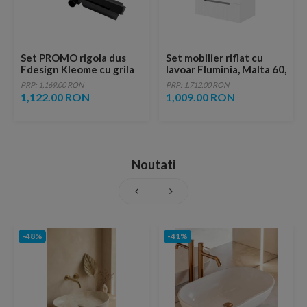
Set PROMO rigola dus
Set mobilier riflat cu
Fdesign Kleome cu grila
lavoar Fluminia, Malta 60,
negru 60 cm
cu sertare soft close, alb
PRP: 1,169.00 RON
PRP: 1,712.00 RON
1,122.00 RON
1,009.00 RON
Noutati
-48%
-41%