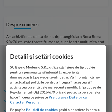
Despre comenzi
t
Am achizitionat cadita de dus drpetunghiulara Roca Roma
Foa
90x70 cm, este foarte frumoasa, sunt foarte multumita atat
pe 
de personalul firmei dvs. cu care am colaborat in obtinerea
ace
infiormatiilor solicitate cat si de firma de curierat care a
Detalii și setări cookies
Cri
adus coletul in siguranta.Numai bine, va doresc!
SC Bagno Moderno S.R.L utilizează fișiere de tip cookie
Sofrone Viviana -
28.07.2026
pentru a personaliza și îmbunătăți experiența
dumneavoastră pe website-ul nostru. Vă informăm că ne-
am actualizat politicile pentru a integra în acestea și în
activitatea curentă cele mai recente modificări propuse de
Info Bagno
Regulamentul (UE) 2016/679 privind protecția persoanelor
fizice în ceea ce privește
Prelucrarea Datelor cu
Cumparaturi
Caracter Personal.
Pe pagina
Politicii de cookies
gasiti o descriere in detaliu
Suport clienti