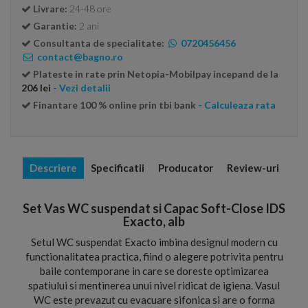
Livrare:
24-48 ore
Garantie:
2 ani
Consultanta de specialitate:
0720456456
contact@bagno.ro
Plateste in rate prin Netopia-Mobilpay incepand de la
206 lei
- Vezi detalii
Finantare 100 % online prin tbi bank
- Calculeaza rata
Descriere
Specificatii
Producator
Review-uri
Set Vas WC suspendat si Capac Soft-Close IDS
Exacto, alb
Setul WC suspendat Exacto imbina designul modern cu
functionalitatea practica, fiind o alegere potrivita pentru
baile contemporane in care se doreste optimizarea
spatiului si mentinerea unui nivel ridicat de igiena. Vasul
WC este prevazut cu evacuare sifonica si are o forma