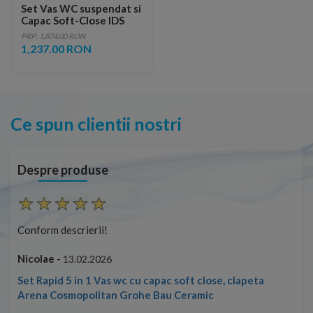
Set Vas WC suspendat si
Capac Soft-Close IDS
Exacto, alb
PRP: 1,874.00 RON
1,237.00 RON
Ce spun clientii nostri
Despre produse
Conform descrierii!
Con
Nicolae -
Nic
13.02.2026
Set Rapid 5 in 1 Vas wc cu capac soft close, clapeta
Arena Cosmopolitan Grohe Bau Ceramic